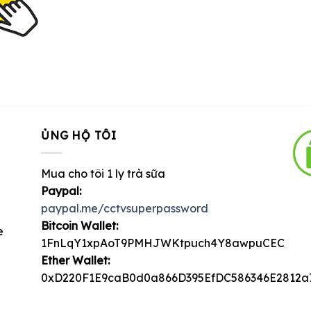
ỦNG HỘ TÔI
Mua cho tôi 1 ly trà sữa
Paypal:
paypal.me/cctvsuperpassword
Bitcoin Wallet:
e
1FnLqY1xpAoT9PMHJWKtpuch4Y8awpuCEC
Ether Wallet:
0xD220F1E9caB0d0a866D395EfDC586346E2812a