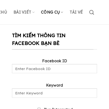
CHỦ
BÀI VIẾT
CÔNG CỤ
TẢI VỀ
TÌM KIẾM THÔNG TIN
FACEBOOK BẠN BÈ
Facebook ID
Keyword