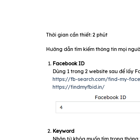
Thời gian cần thiết:
2 phút
Hướng dẫn tìm kiếm thông tin mọi ngườ
Facebook ID
Dùng 1 trong 2 website sau để lấy 
https://fb-search.com/find-my-fac
https://findmyfbid.in/
Keyword
Nhập từ khóa muốn tìm trong thông 