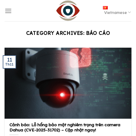
Skip
to
Vietnamese
content
CATEGORY ARCHIVES:
BÁO CÁO
11
Th11
Cảnh báo: Lỗ hổng bảo mật nghiêm trọng trên camera
Dahua (CVE-2025-31702) – Cập nhật ngay!