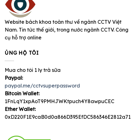
Website bách khoa toàn thư về ngành CCTV Việt
Nam. Tin tức thế giới, trong nước ngành CCTV. Công
cụ hỗ trợ online
ỦNG HỘ TÔI
Mua cho tôi 1 ly trà sữa
Paypal:
paypal.me/cctvsuperpassword
Bitcoin Wallet:
1FnLqY1xpAoT9PMHJWKtpuch4Y8awpuCEC
Ether Wallet:
0xD220F1E9caB0d0a866D395EfDC586346E2812a71