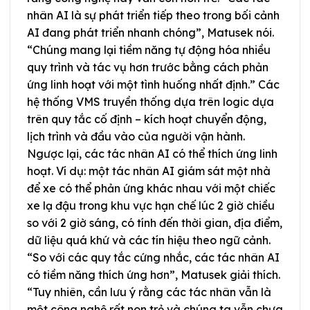
nhân AI là sự phát triển tiếp theo trong bối cảnh
AI đang phát triển nhanh chóng”, Matusek nói.
“Chúng mang lại tiềm năng tự động hóa nhiều
quy trình và tác vụ hơn trước bằng cách phản
ứng linh hoạt với một tình huống nhất định.” Các
hệ thống VMS truyền thống dựa trên logic dựa
trên quy tắc cố định – kích hoạt chuyển động,
lịch trình và đầu vào của người vận hành.
Ngược lại, các tác nhân AI có thể thích ứng linh
hoạt. Ví dụ: một tác nhân AI giám sát một nhà
để xe có thể phản ứng khác nhau với một chiếc
xe lạ đậu trong khu vực hạn chế lúc 2 giờ chiều
so với 2 giờ sáng, có tính đến thời gian, địa điểm,
dữ liệu quá khứ và các tín hiệu theo ngữ cảnh.
“So với các quy tắc cứng nhắc, các tác nhân AI
có tiềm năng thích ứng hơn”, Matusek giải thích.
“Tuy nhiên, cần lưu ý rằng các tác nhân vẫn là
một công nghệ rất non trẻ và chúng ta vẫn chưa