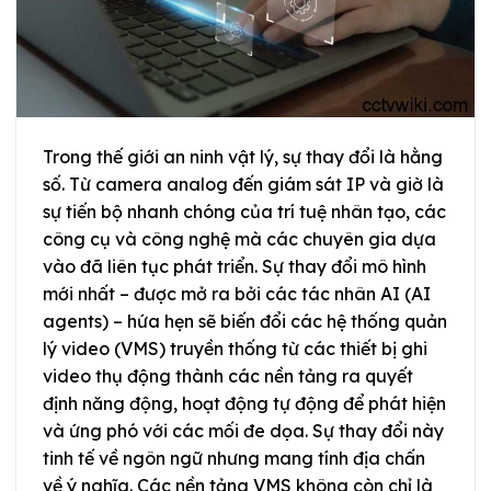
Trong thế giới an ninh vật lý, sự thay đổi là hằng
số. Từ camera analog đến giám sát IP và giờ là
sự tiến bộ nhanh chóng của trí tuệ nhân tạo, các
công cụ và công nghệ mà các chuyên gia dựa
vào đã liên tục phát triển. Sự thay đổi mô hình
mới nhất – được mở ra bởi các tác nhân AI (AI
agents) – hứa hẹn sẽ biến đổi các hệ thống quản
lý video (VMS) truyền thống từ các thiết bị ghi
video thụ động thành các nền tảng ra quyết
định năng động, hoạt động tự động để phát hiện
và ứng phó với các mối đe dọa. Sự thay đổi này
tinh tế về ngôn ngữ nhưng mang tính địa chấn
về ý nghĩa. Các nền tảng VMS không còn chỉ là