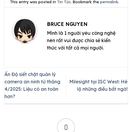
This entry was posted in
Tin Tức
. Bookmark the
permalink
.
BRUCE NGUYEN
Mình là 1 người yêu công nghệ
nên rất vui được chia sẻ kiến
thức với tất cả mọi người.
Ấn Độ siết chặt quản lý
camera an ninh từ tháng
Milesight tại ISC West: Hé
4/2025: Liệu có an toàn
lộ những điều bất ngờ!
hơn?
0