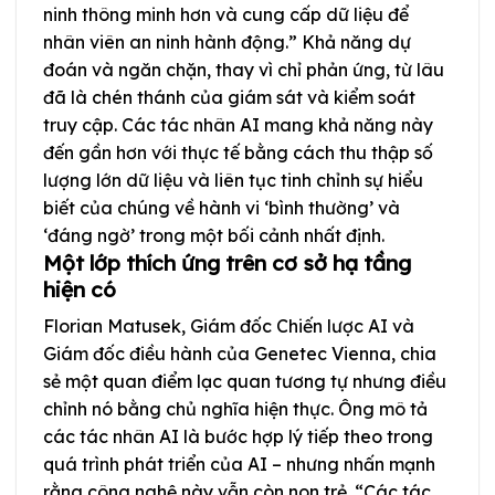
ninh thông minh hơn và cung cấp dữ liệu để
nhân viên an ninh hành động.” Khả năng dự
đoán và ngăn chặn, thay vì chỉ phản ứng, từ lâu
đã là chén thánh của giám sát và kiểm soát
truy cập. Các tác nhân AI mang khả năng này
đến gần hơn với thực tế bằng cách thu thập số
lượng lớn dữ liệu và liên tục tinh chỉnh sự hiểu
biết của chúng về hành vi ‘bình thường’ và
‘đáng ngờ’ trong một bối cảnh nhất định.
Một lớp thích ứng trên cơ sở hạ tầng
hiện có
Florian Matusek, Giám đốc Chiến lược AI và
Giám đốc điều hành của Genetec Vienna, chia
sẻ một quan điểm lạc quan tương tự nhưng điều
chỉnh nó bằng chủ nghĩa hiện thực. Ông mô tả
các tác nhân AI là bước hợp lý tiếp theo trong
quá trình phát triển của AI – nhưng nhấn mạnh
rằng công nghệ này vẫn còn non trẻ. “Các tác