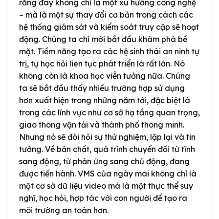
rằng đây không chỉ là một xu hướng công nghệ
– mà là một sự thay đổi cơ bản trong cách các
hệ thống giám sát và kiểm soát truy cập sẽ hoạt
động. Chúng ta chỉ mới bắt đầu khám phá bề
mặt. Tiềm năng tạo ra các hệ sinh thái an ninh tự
trị, tự học hỏi liên tục phát triển là rất lớn. Nó
không còn là khoa học viễn tưởng nữa. Chúng
ta sẽ bắt đầu thấy nhiều trường hợp sử dụng
hơn xuất hiện trong những năm tới, đặc biệt là
trong các lĩnh vực như cơ sở hạ tầng quan trọng,
giao thông vận tải và thành phố thông minh.
Nhưng nó sẽ đòi hỏi sự thử nghiệm, lặp lại và tin
tưởng. Về bản chất, quá trình chuyển đổi từ tĩnh
sang động, từ phản ứng sang chủ động, đang
được tiến hành. VMS của ngày mai không chỉ là
một cơ sở dữ liệu video mà là một thực thể suy
nghĩ, học hỏi, hợp tác với con người để tạo ra
môi trường an toàn hơn.