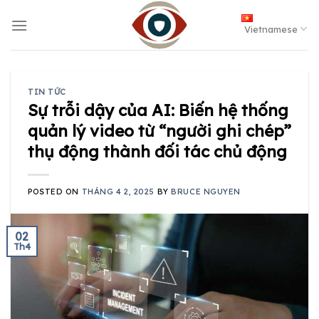
Skip
to
Vietnamese
content
TIN TỨC
Sự trỗi dậy của AI: Biến hệ thống
quản lý video từ “người ghi chép”
thụ động thành đối tác chủ động
POSTED ON
THÁNG 4 2, 2025
BY
BRUCE NGUYEN
02
Th4