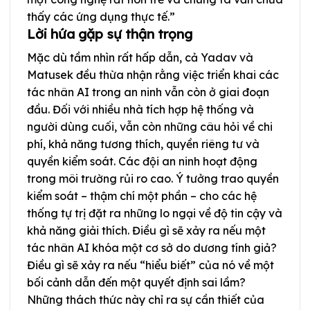
thấy các ứng dụng thực tế.”
Lời hứa gặp sự thận trọng
Mặc dù tầm nhìn rất hấp dẫn, cả Yadav và
Matusek đều thừa nhận rằng việc triển khai các
tác nhân AI trong an ninh vẫn còn ở giai đoạn
đầu. Đối với nhiều nhà tích hợp hệ thống và
người dùng cuối, vẫn còn những câu hỏi về chi
phí, khả năng tương thích, quyền riêng tư và
quyền kiểm soát. Các đội an ninh hoạt động
trong môi trường rủi ro cao. Ý tưởng trao quyền
kiểm soát – thậm chí một phần – cho các hệ
thống tự trị đặt ra những lo ngại về độ tin cậy và
khả năng giải thích. Điều gì sẽ xảy ra nếu một
tác nhân AI khóa một cơ sở do dương tính giả?
Điều gì sẽ xảy ra nếu “hiểu biết” của nó về một
bối cảnh dẫn đến một quyết định sai lầm?
Những thách thức này chỉ ra sự cần thiết của