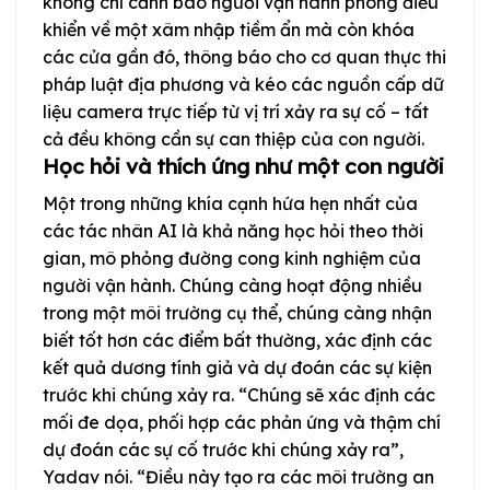
không chỉ cảnh báo người vận hành phòng điều
khiển về một xâm nhập tiềm ẩn mà còn khóa
các cửa gần đó, thông báo cho cơ quan thực thi
pháp luật địa phương và kéo các nguồn cấp dữ
liệu camera trực tiếp từ vị trí xảy ra sự cố – tất
cả đều không cần sự can thiệp của con người.
Học hỏi và thích ứng như một con người
Một trong những khía cạnh hứa hẹn nhất của
các tác nhân AI là khả năng học hỏi theo thời
gian, mô phỏng đường cong kinh nghiệm của
người vận hành. Chúng càng hoạt động nhiều
trong một môi trường cụ thể, chúng càng nhận
biết tốt hơn các điểm bất thường, xác định các
kết quả dương tính giả và dự đoán các sự kiện
trước khi chúng xảy ra. “Chúng sẽ xác định các
mối đe dọa, phối hợp các phản ứng và thậm chí
dự đoán các sự cố trước khi chúng xảy ra”,
Yadav nói. “Điều này tạo ra các môi trường an