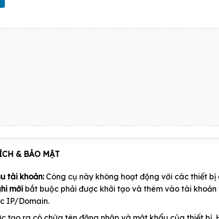
ÍCH & BẢO MẬT
u tài khoản:
Công cụ này không hoạt động với các thiết bị
hi mới
bắt buộc phải được khởi tạo và thêm vào tài khoản t
ặc IP/Domain.
 tạo ra có chứa tên đăng nhập và mật khẩu của thiết bị. 