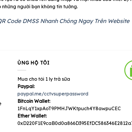
 những người bạn không tin tưởng.
QR Code DMSS Nhanh Chóng Ngay Trên Website
ỦNG HỘ TÔI
Mua cho tôi 1 ly trà sữa
Paypal:
paypal.me/cctvsuperpassword
Bitcoin Wallet:
e
1FnLqY1xpAoT9PMHJWKtpuch4Y8awpuCEC
Ether Wallet:
0xD220F1E9caB0d0a866D395EfDC586346E2812a