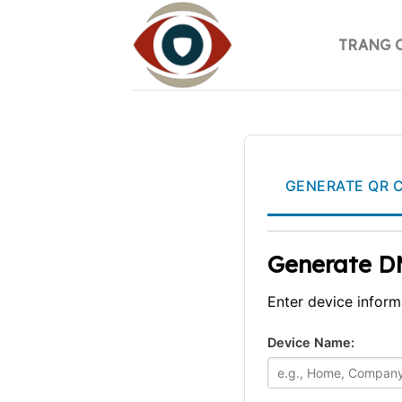
Skip
to
TRANG 
content
GENERATE QR 
Generate D
Enter device infor
Device Name: