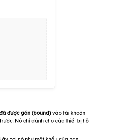
đã được gán (bound)
vào tài khoản
rước. Nó chỉ dành cho các thiết bị hỗ
Hãy coi nó như mật khẩu của bạn