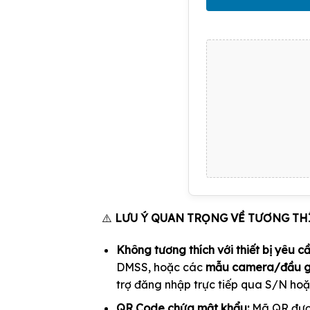
⚠️
LƯU Ý QUAN TRỌNG VỀ TƯƠNG TH
Không tương thích với thiết bị yêu cầ
DMSS, hoặc các
mẫu camera/đầu g
trợ đăng nhập trực tiếp qua S/N ho
QR Code chứa mật khẩu:
Mã QR được