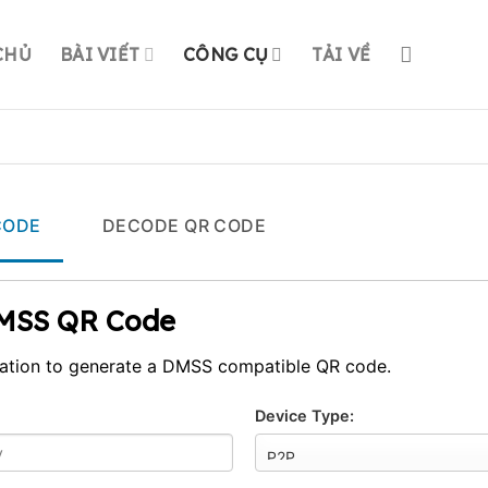
CHỦ
BÀI VIẾT
CÔNG CỤ
TẢI VỀ
CODE
DECODE QR CODE
MSS QR Code
mation to generate a DMSS compatible QR code.
Device Type: