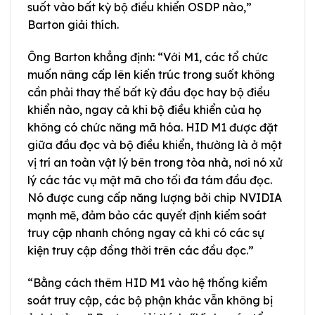
suốt vào bất kỳ bộ điều khiển OSDP nào,”
Barton giải thích.
Ông Barton khẳng định: “Với M1, các tổ chức
muốn nâng cấp lên kiến trúc trong suốt không
cần phải thay thế bất kỳ đầu đọc hay bộ điều
khiển nào, ngay cả khi bộ điều khiển của họ
không có chức năng mã hóa. HID M1 được đặt
giữa đầu đọc và bộ điều khiển, thường là ở một
vị trí an toàn vật lý bên trong tòa nhà, nơi nó xử
lý các tác vụ mật mã cho tối đa tám đầu đọc.
Nó được cung cấp năng lượng bởi chip NVIDIA
mạnh mẽ, đảm bảo các quyết định kiểm soát
truy cập nhanh chóng ngay cả khi có các sự
kiện truy cập đồng thời trên các đầu đọc.”
“Bằng cách thêm HID M1 vào hệ thống kiểm
soát truy cập, các bộ phận khác vẫn không bị