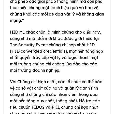
cho phép các giải pháp thông minh mà còn phải
thực hiện chúng một cách hiệu quả và bảo vệ
chúng khỏi các mối đe dọa vật lý và không gian
mạng.”
HID M1 chắc chắn là minh chứng cho điều này,
cũng như một đổi mới khác được giới thiệu tại
The Security Event: chứng chỉ hợp nhất HID
(HID converged credentials), một nền tảng hợp
nhất quyền truy cập vật lý và logic thành một
môi trường chứng chỉ chống lừa đảo cho các
môi trường doanh nghiệp.
Với Chứng chỉ Hợp nhất, các tổ chức có thể bảo
vệ cơ sở vật chất của họ và quản lý danh tính
cũng như chứng chỉ của nhân viên thông qua
một nền tảng duy nhất, thống nhất. Hỗ trợ các
tiêu chuẩn FIDO2 và PKI, chứng chỉ hợp nhất
cho phép nhân viên vào tòa nhà và truy cập