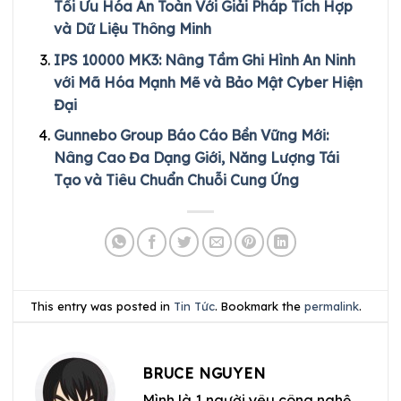
Tối Ưu Hóa An Toàn Với Giải Pháp Tích Hợp
và Dữ Liệu Thông Minh
IPS 10000 MK3: Nâng Tầm Ghi Hình An Ninh
với Mã Hóa Mạnh Mẽ và Bảo Mật Cyber Hiện
Đại
Gunnebo Group Báo Cáo Bền Vững Mới:
Nâng Cao Đa Dạng Giới, Năng Lượng Tái
Tạo và Tiêu Chuẩn Chuỗi Cung Ứng
This entry was posted in
Tin Tức
. Bookmark the
permalink
.
BRUCE NGUYEN
Mình là 1 người yêu công nghệ