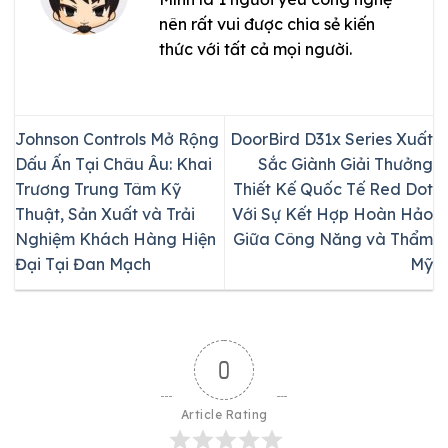
nên rất vui được chia sẻ kiến
thức với tất cả mọi người.
Johnson Controls Mở Rộng
DoorBird D31x Series Xuất
Dấu Ấn Tại Châu Âu: Khai
Sắc Giành Giải Thưởng
Trương Trung Tâm Kỹ
Thiết Kế Quốc Tế Red Dot
Thuật, Sản Xuất và Trải
Với Sự Kết Hợp Hoàn Hảo
Nghiệm Khách Hàng Hiện
Giữa Công Năng và Thẩm
Đại Tại Đan Mạch
Mỹ
0
Article Rating