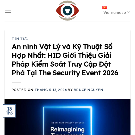
Skip
to
Vietnamese
content
TIN TỨC
An ninh Vật Lý và Kỹ Thuật Số
Hợp Nhất: HID Giới Thiệu Giải
Pháp Kiểm Soát Truy Cập Đột
Phá Tại The Security Event 2026
POSTED ON
THÁNG 5 13, 2026
BY
BRUCE NGUYEN
13
Th5