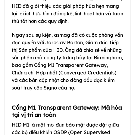
HID đã giới thiệu các giải pháp hứa hẹn mang
lại lợi ích hữu hình đáng kể, linh hoạt hơn và tuân
thủ tốt hơn các quy định.
Ngay sau sự kiện, asmag đã có cuộc phỏng vấn
độc quyền với Jaroslav Barton, Giám đốc Tiếp
thị Sản phẩm của HID. Ông đã chia sẻ về những
sản phẩm mà công ty trưng bày tại Birmingham,
bao gồm Cổng M1 Transparent Gateway,
Chứng chỉ Hợp nhất (Converged Credentials)
và các bản cập nhật cho dòng đầu đọc kiểm
soát truy cập Signo của họ.
Cổng M1 Transparent Gateway: Mã hóa
tại vị trí an toàn
HID M1 là một mô-đun bảo mật được đặt giữa
các bộ điều khiển OSDP (Open Supervised