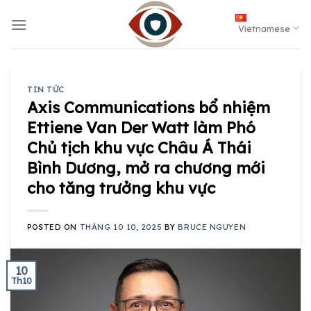
Skip
to
Vietnamese
content
TIN TỨC
Axis Communications bổ nhiệm
Ettiene Van Der Watt làm Phó
Chủ tịch khu vực Châu Á Thái
Bình Dương, mở ra chương mới
cho tăng trưởng khu vực
POSTED ON
THÁNG 10 10, 2025
BY
BRUCE NGUYEN
10
Th10