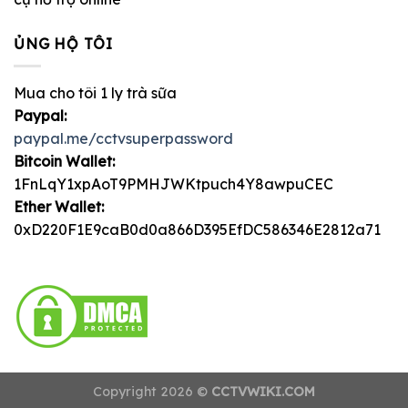
ỦNG HỘ TÔI
Mua cho tôi 1 ly trà sữa
Paypal:
paypal.me/cctvsuperpassword
Bitcoin Wallet:
1FnLqY1xpAoT9PMHJWKtpuch4Y8awpuCEC
Ether Wallet:
0xD220F1E9caB0d0a866D395EfDC586346E2812a71
Copyright 2026 ©
CCTVWIKI.COM