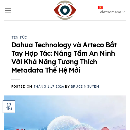
Skip
to
Vietnamese
content
TIN TỨC
Dahua Technology và Arteco Bắt
Tay Hợp Tác: Nâng Tầm An Ninh
Với Khả Năng Tương Thích
Metadata Thế Hệ Mới
POSTED ON
THÁNG 1 17, 2026
BY
BRUCE NGUYEN
17
Th1