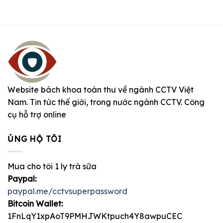
Website bách khoa toàn thư về ngành CCTV Việt
Nam. Tin tức thế giới, trong nước ngành CCTV. Công
cụ hỗ trợ online
ỦNG HỘ TÔI
Mua cho tôi 1 ly trà sữa
Paypal:
paypal.me/cctvsuperpassword
Bitcoin Wallet:
1FnLqY1xpAoT9PMHJWKtpuch4Y8awpuCEC