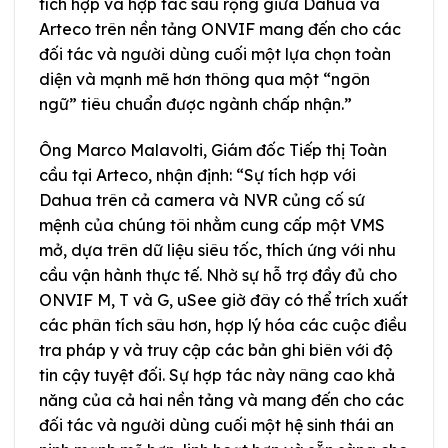
tích hợp và hợp tác sâu rộng giữa Dahua và
Arteco trên nền tảng ONVIF mang đến cho các
đối tác và người dùng cuối một lựa chọn toàn
diện và mạnh mẽ hơn thông qua một “ngôn
ngữ” tiêu chuẩn được ngành chấp nhận.”
Ông Marco Malavolti, Giám đốc Tiếp thị Toàn
cầu tại Arteco, nhận định: “Sự tích hợp với
Dahua trên cả camera và NVR củng cố sứ
mệnh của chúng tôi nhằm cung cấp một VMS
mở, dựa trên dữ liệu siêu tốc, thích ứng với nhu
cầu vận hành thực tế. Nhờ sự hỗ trợ đầy đủ cho
ONVIF M, T và G, uSee giờ đây có thể trích xuất
các phân tích sâu hơn, hợp lý hóa các cuộc điều
tra pháp y và truy cập các bản ghi biên với độ
tin cậy tuyệt đối. Sự hợp tác này nâng cao khả
năng của cả hai nền tảng và mang đến cho các
đối tác và người dùng cuối một hệ sinh thái an