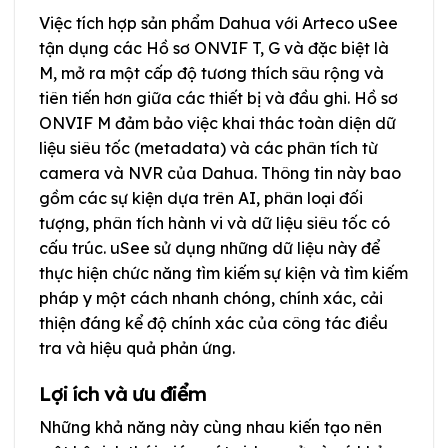
Việc tích hợp sản phẩm Dahua với Arteco uSee
tận dụng các Hồ sơ ONVIF T, G và đặc biệt là
M, mở ra một cấp độ tương thích sâu rộng và
tiên tiến hơn giữa các thiết bị và đầu ghi. Hồ sơ
ONVIF M đảm bảo việc khai thác toàn diện dữ
liệu siêu tốc (metadata) và các phân tích từ
camera và NVR của Dahua. Thông tin này bao
gồm các sự kiện dựa trên AI, phân loại đối
tượng, phân tích hành vi và dữ liệu siêu tốc có
cấu trúc. uSee sử dụng những dữ liệu này để
thực hiện chức năng tìm kiếm sự kiện và tìm kiếm
pháp y một cách nhanh chóng, chính xác, cải
thiện đáng kể độ chính xác của công tác điều
tra và hiệu quả phản ứng.
Lợi ích và ưu điểm
Những khả năng này cùng nhau kiến tạo nên