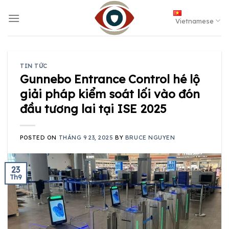
Skip
to
Vietnamese
content
TIN TỨC
Gunnebo Entrance Control hé lộ
giải pháp kiểm soát lối vào đón
đầu tương lai tại ISE 2025
POSTED ON
THÁNG 9 23, 2025
BY
BRUCE NGUYEN
23
Th9