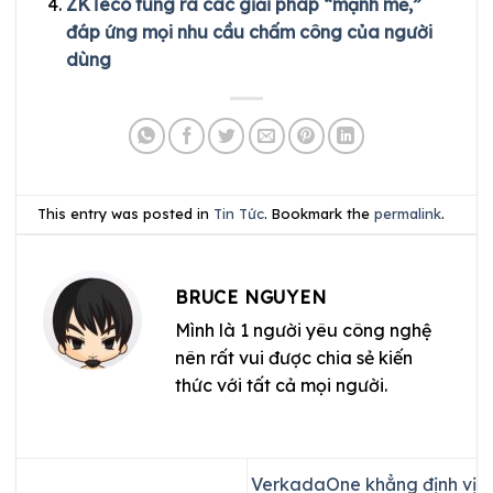
ZKTeco tung ra các giải pháp “mạnh mẽ,”
đáp ứng mọi nhu cầu chấm công của người
dùng
This entry was posted in
Tin Tức
. Bookmark the
permalink
.
BRUCE NGUYEN
Mình là 1 người yêu công nghệ
nên rất vui được chia sẻ kiến
thức với tất cả mọi người.
VerkadaOne khẳng định vị