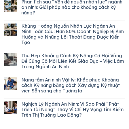
Phân tích sâu “Vấn đề nguồn nhân lực” ngành
an ninh: Giải pháp nào cho khoảng cách kỹ
năng?
Khủng Hoảng Nguồn Nhân Lực Ngành An
Ninh Toàn Cầu: Hơn 80% Doanh Nghiệp Bị Ảnh
Hưởng và Những Lối Thoát Đang Được Kiến
Tạo
Thu Hẹp Khoảng Cách Kỹ Năng: Cơ Hội Vàng
Để Củng Cố Mối Liên Kết Giáo Dục – Việc Làm
Trong Ngành An Ninh
Nâng tầm An ninh Vật lý: Khắc phục Khoảng
cách Kỹ năng bằng cách Xây dựng Kỹ thuật
viên Sẵn sàng cho Tương lai
Nghịch Lý Ngành An Ninh: Vì Sao Phải “Phát
Triển Tài Năng” Thay Vì Chỉ Hy Vọng Tìm Kiếm
Trên Thị Trường Lao Động?