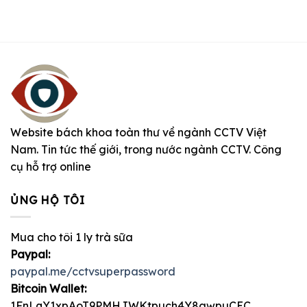
Website bách khoa toàn thư về ngành CCTV Việt
Nam. Tin tức thế giới, trong nước ngành CCTV. Công
cụ hỗ trợ online
ỦNG HỘ TÔI
Mua cho tôi 1 ly trà sữa
Paypal:
paypal.me/cctvsuperpassword
Bitcoin Wallet:
1FnLqY1xpAoT9PMHJWKtpuch4Y8awpuCEC