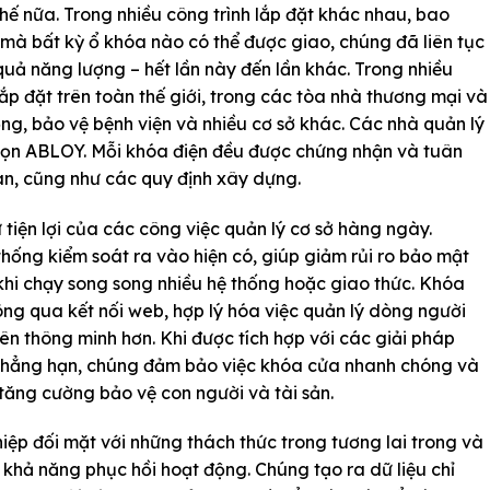
ơn thế nữa. Trong nhiều công trình lắp đặt khác nhau, bao
mà bất kỳ ổ khóa nào có thể được giao, chúng đã liên tục
quả năng lượng – hết lần này đến lần khác. Trong nhiều
p đặt trên toàn thế giới, trong các tòa nhà thương mại và
ọng, bảo vệ bệnh viện và nhiều cơ sở khác. Các nhà quản lý
họn ABLOY. Mỗi khóa điện đều được chứng nhận và tuân
àn, cũng như các quy định xây dựng.
iện lợi của các công việc quản lý cơ sở hàng ngày.
thống kiểm soát ra vào hiện có, giúp giảm rủi ro bảo mật
khi chạy song song nhiều hệ thống hoặc giao thức. Khóa
hông qua kết nối web, hợp lý hóa việc quản lý dòng người
ên thông minh hơn. Khi được tích hợp với các giải pháp
 chẳng hạn, chúng đảm bảo việc khóa cửa nhanh chóng và
tăng cường bảo vệ con người và tài sản.
ệp đối mặt với những thách thức trong tương lai trong và
khả năng phục hồi hoạt động. Chúng tạo ra dữ liệu chỉ