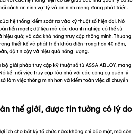
ối cảnh an ninh vật lý và an ninh mạng đang phát triển.
của hệ thống kiểm soát ra vào kỹ thuật số hiện đại. Nó
àn liền mạch; dữ liệu mà các doanh nghiệp có thể sử
à hiệu quả; và các khả năng truy cập thông minh. Thương
ong thiết kế và phát triển khóa điện trong hơn 40 năm,
toàn, độ tin cậy và hiệu quả năng lượng.
 bộ giải pháp truy cập kỹ thuật số từ ASSA ABLOY, mang
 Nó kết nối việc truy cập tòa nhà với các công cụ quản lý
ơ sở làm việc thông minh hơn và kiểm toán việc di chuyển
àn thế giới, được tin tưởng có lý do
ợi ích cho bất kỳ tổ chức nào: không chỉ bảo mật, mà còn