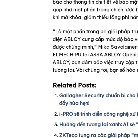
báo cho thông tin chi tiết về bảo mậ
góp như một phần trong chiến lược 
khi mở khóa, giảm thiểu lãng phí nă
“Là một phần trong bộ giải pháp tr
điện ABLOY cung cấp mức độ bảo vệ c
được chứng minh,” Mika Savolainen
ELMECH PU tại ASSA ABLOY Opening 
ABLOY, bạn đảm bảo việc truy cập t
tương lai. Với chúng tôi, bạn số hóa 
Related Posts:
Gallagher Security chuẩn bị cho 
đầy hứa hẹn!
i-PRO sẽ trình diễn công nghệ xử 
Hướng đến tương lai xanh: AI sẽ 
ZKTeco tung ra các giải pháp “