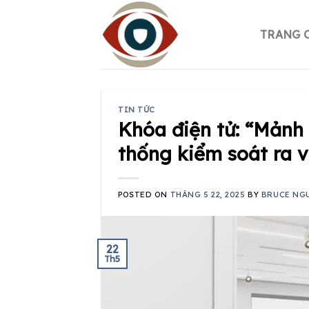
Skip
to
TRANG 
content
TIN TỨC
Khóa điện tử: “Mảnh
thống kiểm soát ra 
POSTED ON
THÁNG 5 22, 2025
BY
BRUCE NG
22
Th5