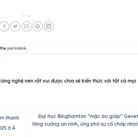
 the
permalink
.
công nghệ nên rất vui được chia sẻ kiến thức với tất cả mọi
Đại học Binghamton “mặc áo giáp” Genet
âm thanh
tăng cường an ninh, ứng phó sự cố chớp nho
025 ở Ả