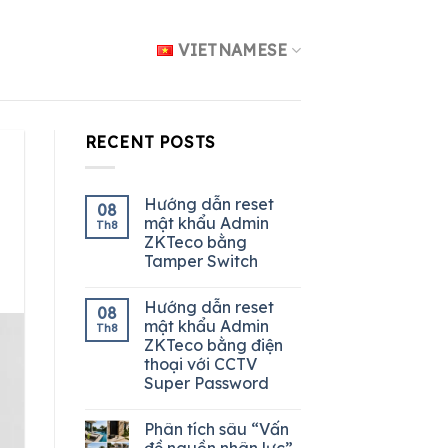
VIETNAMESE
RECENT POSTS
Hướng dẫn reset
08
mật khẩu Admin
Th8
ZKTeco bằng
Tamper Switch
Hướng dẫn reset
08
mật khẩu Admin
Th8
ZKTeco bằng điện
thoại với CCTV
Super Password
Phân tích sâu “Vấn
đề nguồn nhân lực”