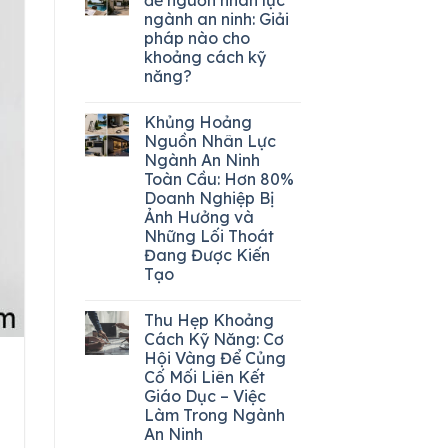
ngành an ninh: Giải
pháp nào cho
khoảng cách kỹ
năng?
Khủng Hoảng
Nguồn Nhân Lực
Ngành An Ninh
Toàn Cầu: Hơn 80%
Doanh Nghiệp Bị
Ảnh Hưởng và
Những Lối Thoát
Đang Được Kiến
Tạo
Thu Hẹp Khoảng
Cách Kỹ Năng: Cơ
Hội Vàng Để Củng
Cố Mối Liên Kết
Giáo Dục – Việc
Làm Trong Ngành
An Ninh