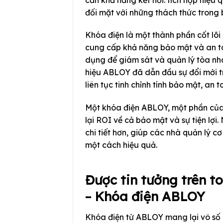
đối mặt với những thách thức trong b
Khóa điện là một thành phần cốt lõi 
cung cấp khả năng bảo mật và an to
dụng để giám sát và quản lý tòa nh
hiệu ABLOY đã dẫn đầu sự đổi mới tr
liên tục tinh chỉnh tính bảo mật, an 
Một khóa điện ABLOY, một phần của
lại ROI về cả bảo mật và sự tiện lợi.
chi tiết hơn, giúp các nhà quản lý c
một cách hiệu quả.
Được tin tưởng trên to
– Khóa điện ABLOY
Khóa điện từ ABLOY mang lại vô số l