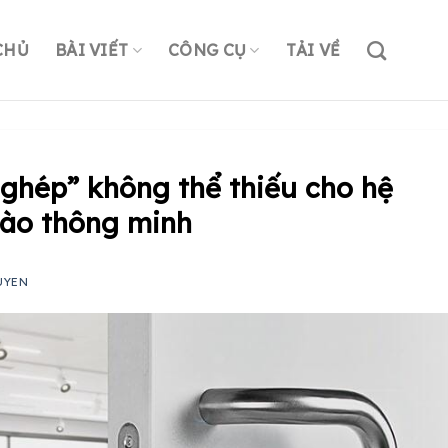
CHỦ
BÀI VIẾT
CÔNG CỤ
TẢI VỀ
 ghép” không thể thiếu cho hệ
vào thông minh
UYEN