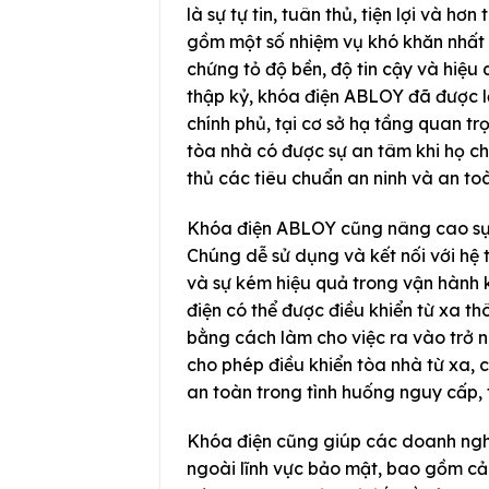
là sự tự tin, tuân thủ, tiện lợi và h
gồm một số nhiệm vụ khó khăn nhất 
chứng tỏ độ bền, độ tin cậy và hiệu 
thập kỷ, khóa điện ABLOY đã được lắ
chính phủ, tại cơ sở hạ tầng quan tr
tòa nhà có được sự an tâm khi họ c
thủ các tiêu chuẩn an ninh và an to
Khóa điện ABLOY cũng nâng cao sự t
Chúng dễ sử dụng và kết nối với hệ 
và sự kém hiệu quả trong vận hành 
điện có thể được điều khiển từ xa t
bằng cách làm cho việc ra vào trở n
cho phép điều khiển tòa nhà từ xa,
an toàn trong tình huống nguy cấp, 
Khóa điện cũng giúp các doanh nghi
ngoài lĩnh vực bảo mật, bao gồm cả 