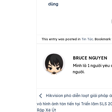
dùng
This entry was posted in
Tin Tức
. Bookmark
BRUCE NGUYEN
Mình là 1 người yêu 
người.
Hikvision phô diễn loạt giải pháp 
và hình ảnh tân tiến tại Triển lãm SLS 2
Rập Xê Út