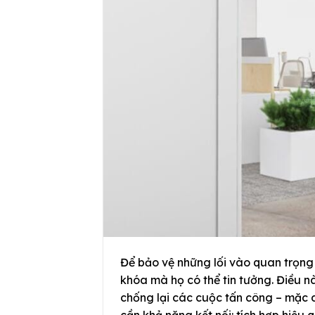
Để bảo vệ những lối vào quan trọng
khóa mà họ có thể tin tưởng. Điều n
chống lại các cuộc tấn công – mặc d
cần khả năng kết nối: tích hợp hiệu 