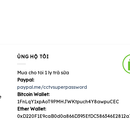
ỦNG HỘ TÔI
Mua cho tôi 1 ly trà sữa
Paypal:
paypal.me/cctvsuperpassword
Bitcoin Wallet:
e
1FnLqY1xpAoT9PMHJWKtpuch4Y8awpuCEC
Ether Wallet:
0xD220F1E9caB0d0a866D395EfDC586346E2812a