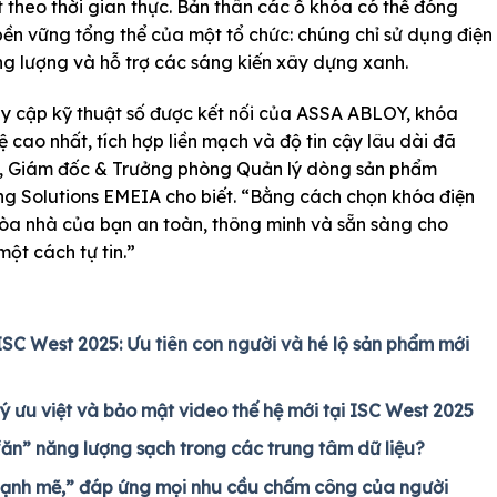
t theo thời gian thực. Bản thân các ổ khóa có thể đóng
bền vững tổng thể của một tổ chức: chúng chỉ sử dụng điện
ng lượng và hỗ trợ các sáng kiến xây dựng xanh.
uy cập kỹ thuật số được kết nối của ASSA ABLOY, khóa
ao nhất, tích hợp liền mạch và độ tin cậy lâu dài đã
, Giám đốc & Trưởng phòng Quản lý dòng sản phẩm
Solutions EMEIA cho biết. “Bằng cách chọn khóa điện
òa nhà của bạn an toàn, thông minh và sẵn sàng cho
một cách tự tin.”
ISC West 2025: Ưu tiên con người và hé lộ sản phẩm mới
lý ưu việt và bảo mật video thế hệ mới tại ISC West 2025
“ăn” năng lượng sạch trong các trung tâm dữ liệu?
mạnh mẽ,” đáp ứng mọi nhu cầu chấm công của người