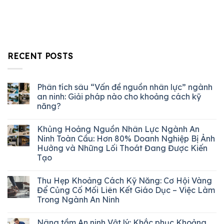
RECENT POSTS
Phân tích sâu “Vấn đề nguồn nhân lực” ngành
an ninh: Giải pháp nào cho khoảng cách kỹ
năng?
Khủng Hoảng Nguồn Nhân Lực Ngành An
Ninh Toàn Cầu: Hơn 80% Doanh Nghiệp Bị Ảnh
Hưởng và Những Lối Thoát Đang Được Kiến
Tạo
Thu Hẹp Khoảng Cách Kỹ Năng: Cơ Hội Vàng
Để Củng Cố Mối Liên Kết Giáo Dục – Việc Làm
Trong Ngành An Ninh
Nâng tầm An ninh Vật lý: Khắc phục Khoảng