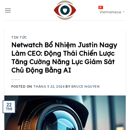
Skip
to
Vietnamese
content
TIN TỨC
Netwatch Bổ Nhiệm Justin Nagy
Làm CEO: Động Thái Chiến Lược
Tăng Cường Năng Lực Giám Sát
Chủ Động Bằng AI
POSTED ON
THÁNG 5 22, 2026
BY
BRUCE NGUYEN
22
Th5