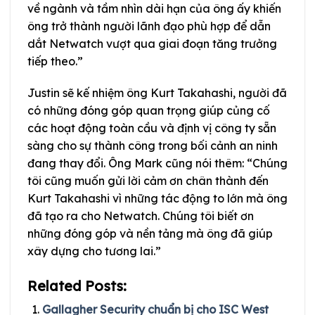
về ngành và tầm nhìn dài hạn của ông ấy khiến
ông trở thành người lãnh đạo phù hợp để dẫn
dắt Netwatch vượt qua giai đoạn tăng trưởng
tiếp theo.”
Justin sẽ kế nhiệm ông Kurt Takahashi, người đã
có những đóng góp quan trọng giúp củng cố
các hoạt động toàn cầu và định vị công ty sẵn
sàng cho sự thành công trong bối cảnh an ninh
đang thay đổi. Ông Mark cũng nói thêm: “Chúng
tôi cũng muốn gửi lời cảm ơn chân thành đến
Kurt Takahashi vì những tác động to lớn mà ông
đã tạo ra cho Netwatch. Chúng tôi biết ơn
những đóng góp và nền tảng mà ông đã giúp
xây dựng cho tương lai.”
Related Posts:
Gallagher Security chuẩn bị cho ISC West