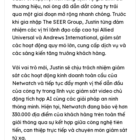
thương hiệu, nơi ông đã dẫn dắt công ty trải
qua một giai đoạn mở rộng nhanh chóng. Trước
khi gia nhập The SEER Group, Justin từng đảm
nhiệm các vị trí lãnh đạo cấp cao tại Allied
Universal và Andrews International, giám sát
các hoạt động quy mô lớn, cung cấp dịch vụ và
các sáng kiến tăng trưởng khách hàng.
Với vai trò mới, Justin sẽ chịu trách nhiệm giám
sát các hoạt động kinh doanh toàn cầu của
Netwatch và tiếp tục đẩy mạnh vị thế dẫn đầu
của công ty trong lĩnh vực giám sát video chủ
động tích hợp AI cùng các giải pháp an ninh
thông minh. Hiện tại, Netwatch đang bảo vệ hơn
330.000 địa điểm của khách hàng trên toàn thế
giới thông qua sự kết hợp giữa công nghệ tiên
tiến, can thiệp trực tiếp và chuyên môn giám sát
từ xa.