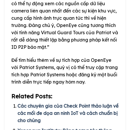
có thể tự động xem các nguồn cấp dữ liệu
camera liên quan nhất đến các sự kiện khu vực,
cung cấp hình ảnh trực quan tức thì về hiện
trường. Đáng chú ý, OpenEye cũng tương thích
với tính năng Virtual Guard Tours của Patriot và
rất dễ dàng thiết lập bằng phương pháp kết nối
ID P2P bảo mật.”
Để tìm hiểu thêm về sự tích hợp của OpenEye
với Patriot Systems, quý vị có thể truy cập trang
tích hợp Patriot Systems hoặc đăng ký một buổi
trình diễn trực tiếp ngay hôm nay.
Related Posts:
Các chuyên gia của Check Point thảo luận về
các mối đe dọa an ninh IoT và cách chuẩn bị
cho chúng