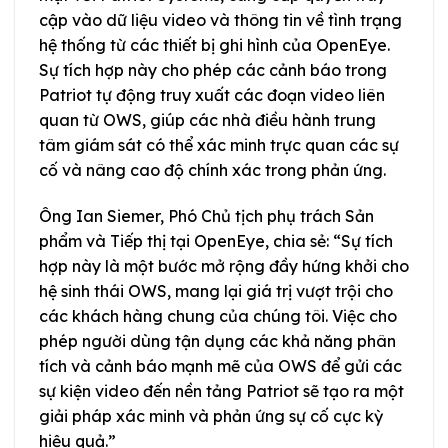
cập vào dữ liệu video và thông tin về tình trạng
hệ thống từ các thiết bị ghi hình của OpenEye.
Sự tích hợp này cho phép các cảnh báo trong
Patriot tự động truy xuất các đoạn video liên
quan từ OWS, giúp các nhà điều hành trung
tâm giám sát có thể xác minh trực quan các sự
cố và nâng cao độ chính xác trong phản ứng.
Ông Ian Siemer, Phó Chủ tịch phụ trách Sản
phẩm và Tiếp thị tại OpenEye, chia sẻ: “Sự tích
hợp này là một bước mở rộng đầy hứng khởi cho
hệ sinh thái OWS, mang lại giá trị vượt trội cho
các khách hàng chung của chúng tôi. Việc cho
phép người dùng tận dụng các khả năng phân
tích và cảnh báo mạnh mẽ của OWS để gửi các
sự kiện video đến nền tảng Patriot sẽ tạo ra một
giải pháp xác minh và phản ứng sự cố cực kỳ
hiệu quả.”