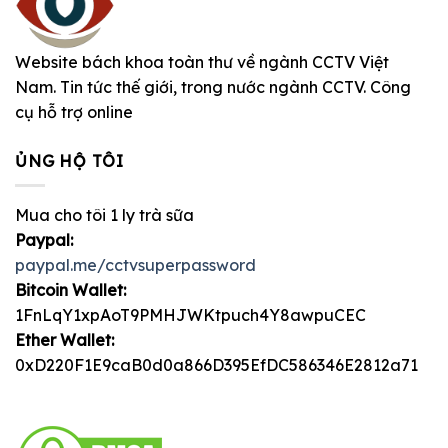
Website bách khoa toàn thư về ngành CCTV Việt
Nam. Tin tức thế giới, trong nước ngành CCTV. Công
cụ hỗ trợ online
ỦNG HỘ TÔI
Mua cho tôi 1 ly trà sữa
Paypal:
paypal.me/cctvsuperpassword
Bitcoin Wallet:
1FnLqY1xpAoT9PMHJWKtpuch4Y8awpuCEC
Ether Wallet:
0xD220F1E9caB0d0a866D395EfDC586346E2812a71