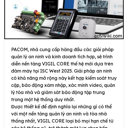
PACOM, nhà cung cấp hàng đầu các giải pháp
quản lý an ninh và kinh doanh tích hợp, sẽ trình
diễn nền tảng VIGIL CORE thế hệ mới dựa trên
đám mây tại ISC West 2025. Giải pháp an ninh
có khả năng mở rộng này kết hợp kiểm soát truy
cập, báo động xâm nhập, xác minh video, quản
lý tòa nhà và giám sát báo động tập trung
trong một hệ thống duy nhất.
Được thiết kế để định nghĩa lại những gì có thể
với một nền tảng quản lý an ninh và tòa nhà
thống nhất, VIGIL CORE loại bỏ mọi hạn chế từ
các hệ thống cũ, trở thành một lựa chọn hấp