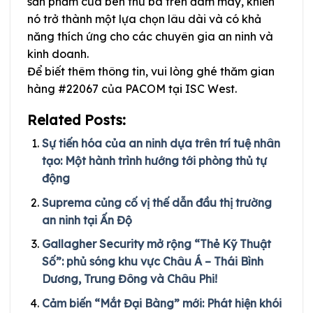
sản phẩm của bên thứ ba trên đám mây, khiến
nó trở thành một lựa chọn lâu dài và có khả
năng thích ứng cho các chuyên gia an ninh và
kinh doanh.
Để biết thêm thông tin, vui lòng ghé thăm gian
hàng #22067 của PACOM tại ISC West.
Related Posts:
Sự tiến hóa của an ninh dựa trên trí tuệ nhân
tạo: Một hành trình hướng tới phòng thủ tự
động
Suprema củng cố vị thế dẫn đầu thị trường
an ninh tại Ấn Độ
Gallagher Security mở rộng “Thẻ Kỹ Thuật
Số”: phủ sóng khu vực Châu Á – Thái Bình
Dương, Trung Đông và Châu Phi!
Cảm biến “Mắt Đại Bàng” mới: Phát hiện khói