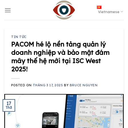
Skip
to
Vietnamese
content
TIN TỨC
PACOM hé lộ nền tảng quản lý
doanh nghiệp và bảo mật đám
mây thế hệ mới tại ISC West
2025!
POSTED ON
THÁNG 3 17, 2025
BY
BRUCE NGUYEN
17
Th3