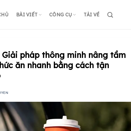
CHỦ
BÀI VIẾT
CÔNG CỤ
TẢI VỀ
I: Giải pháp thông minh nâng tầm
thức ăn nhanh bằng cách tận
ó
UYEN