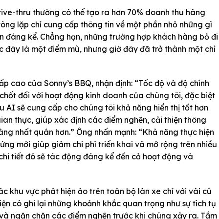
drive-thru thường có thể tạo ra hơn 70% doanh thu hàng
 vòng lặp chỉ cung cấp thông tin về một phần nhỏ những gì
huận đáng kể. Chẳng hạn, những trường hợp khách hàng bỏ đi
ước đây là một điểm mù, nhưng giờ đây đã trở thành một chỉ
p cao của Sonny’s BBQ, nhận định: “Tốc độ và độ chính
n chốt đối với hoạt động kinh doanh của chúng tôi, đặc biệt
u AI sẽ cung cấp cho chúng tôi khả năng hiển thị tốt hơn
ian thực, giúp xác định các điểm nghẽn, cải thiện thông
hàng nhất quán hơn.” Ông nhấn mạnh: “Khả năng thực hiện
ng mới giúp giảm chi phí triển khai và mở rộng trên nhiều
chi tiết đó sẽ tác động đáng kể đến cả hoạt động và
ác khu vực phát hiện ảo trên toàn bộ làn xe chỉ với vài cú
n có ghi lại những khoảnh khắc quan trọng như sự tích tụ
 và ngăn chặn các điểm nghẽn trước khi chúng xảy ra. Tầm