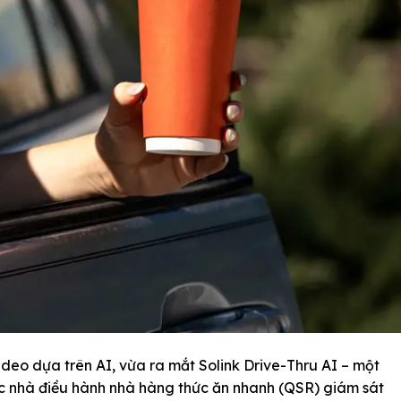
video dựa trên AI, vừa ra mắt Solink Drive-Thru AI – một
c nhà điều hành nhà hàng thức ăn nhanh (QSR) giám sát