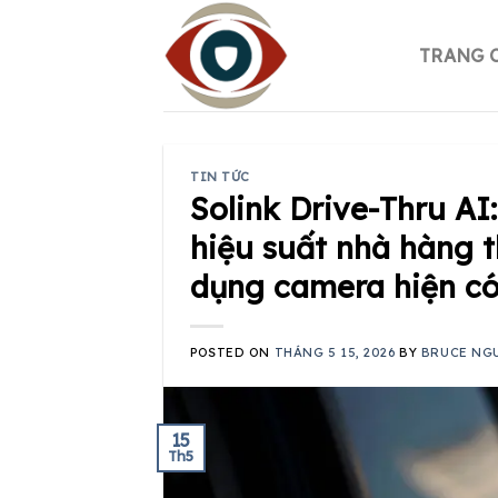
Skip
to
TRANG 
content
TIN TỨC
Solink Drive-Thru A
hiệu suất nhà hàng 
dụng camera hiện c
POSTED ON
THÁNG 5 15, 2026
BY
BRUCE NG
15
Th5