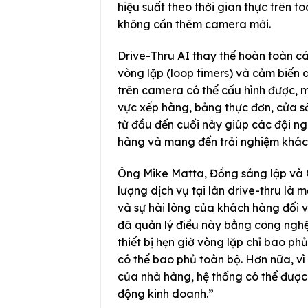
hiệu suất theo thời gian thực trên to
không cần thêm camera mới.
Drive-Thru AI thay thế hoàn toàn cá
vòng lặp (loop timers) và cảm biến 
trên camera có thể cấu hình được, ma
vực xếp hàng, bảng thực đơn, cửa sổ
từ đầu đến cuối này giúp các đội ng
hàng và mang đến trải nghiệm khác
Ông Mike Matta, Đồng sáng lập và G
lượng dịch vụ tại làn drive-thru là
và sự hài lòng của khách hàng đối 
đã quản lý điều này bằng công nghệ 
thiết bị hẹn giờ vòng lặp chỉ bao ph
có thể bao phủ toàn bộ. Hơn nữa, vì
của nhà hàng, hệ thống có thể được
động kinh doanh.”