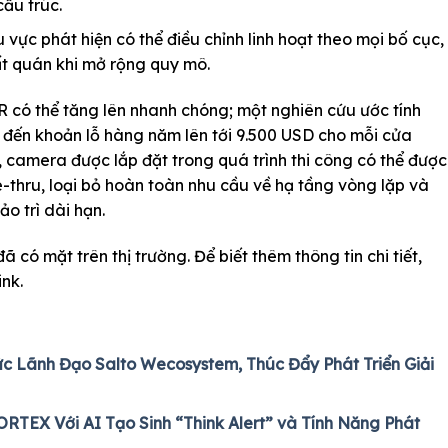
ấu trúc.
vực phát hiện có thể điều chỉnh linh hoạt theo mọi bố cục,
ất quán khi mở rộng quy mô.
R có thể tăng lên nhanh chóng; một nghiên cứu ước tính
n đến khoản lỗ hàng năm lên tới 9.500 USD cho mỗi cửa
 camera được lắp đặt trong quá trình thi công có thể được
e-thru, loại bỏ hoàn toàn nhu cầu về hạ tầng vòng lặp và
ảo trì dài hạn.
ã có mặt trên thị trường. Để biết thêm thông tin chi tiết,
nk.
c Lãnh Đạo Salto Wecosystem, Thúc Đẩy Phát Triển Giải
EX Với AI Tạo Sinh “Think Alert” và Tính Năng Phát