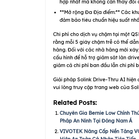
hợp nhất mà không cần thay đổi c
**Mở rộng Đa Địa điểm:** Các khu 
đảm bảo tiêu chuẩn hiệu suất nh
Chi phí cho dịch vụ chậm tại một QS
rằng mỗi 5 giây chậm trễ có thể dẫ
hàng. Đối với các nhà hàng mới xây,
cấu hình để hỗ trợ giám sát làn driv
giảm cả chi phí ban đầu lẫn chi phí b
Giải pháp Solink Drive-Thru AI hiện đ
vui lòng truy cập trang web của Soli
Related Posts:
Chuyên Gia Bernie Low Chính Thứ
Pháp An Ninh Tại Đông Nam Á
VIVOTEK Nâng Cấp Nền Tảng VORT