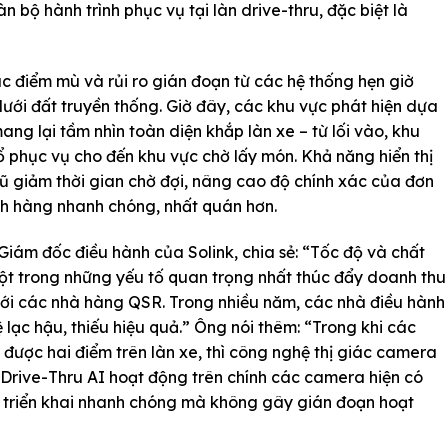
àn bộ hành trình phục vụ tại làn drive-thru, đặc biệt là
c điểm mù và rủi ro gián đoạn từ các hệ thống hẹn giờ
dưới đất truyền thống. Giờ đây, các khu vực phát hiện dựa
ng lại tầm nhìn toàn diện khắp làn xe – từ lối vào, khu
 phục vụ cho đến khu vực chờ lấy món. Khả năng hiển thị
ũ giảm thời gian chờ đợi, nâng cao độ chính xác của đơn
h hàng nhanh chóng, nhất quán hơn.
iám đốc điều hành của Solink, chia sẻ: “Tốc độ và chất
 một trong những yếu tố quan trọng nhất thúc đẩy doanh thu
với các nhà hàng QSR. Trong nhiều năm, các nhà điều hành
lạc hậu, thiếu hiệu quả.” Ông nói thêm: “Trong khi các
ủ được hai điểm trên làn xe, thì công nghệ thị giác camera
 Drive-Thru AI hoạt động trên chính các camera hiện có
 triển khai nhanh chóng mà không gây gián đoạn hoạt