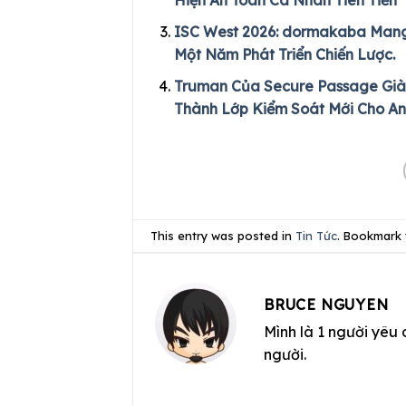
Hiện An Toàn Cá Nhân Tiên Tiến
ISC West 2026: dormakaba Mang
Một Năm Phát Triển Chiến Lược.
Truman Của Secure Passage Giành
Thành Lớp Kiểm Soát Mới Cho An
This entry was posted in
Tin Tức
. Bookmark
BRUCE NGUYEN
Mình là 1 người yêu 
người.