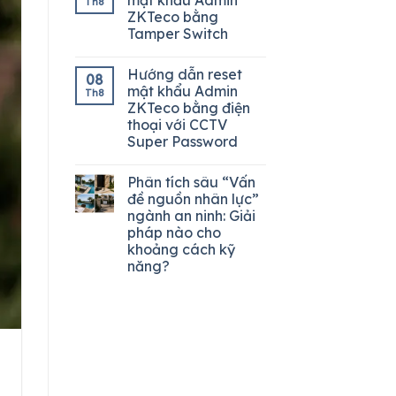
Th8
ZKTeco bằng
Tamper Switch
Hướng dẫn reset
08
mật khẩu Admin
Th8
ZKTeco bằng điện
thoại với CCTV
Super Password
Phân tích sâu “Vấn
đề nguồn nhân lực”
ngành an ninh: Giải
pháp nào cho
khoảng cách kỹ
năng?