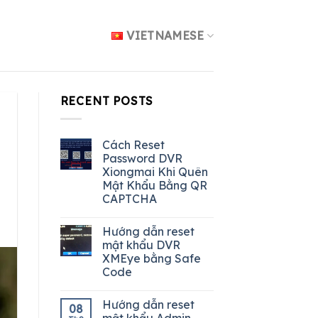
VIETNAMESE
RECENT POSTS
Cách Reset
Password DVR
Xiongmai Khi Quên
Mật Khẩu Bằng QR
CAPTCHA
Hướng dẫn reset
mật khẩu DVR
XMEye bằng Safe
Code
Hướng dẫn reset
08
mật khẩu Admin