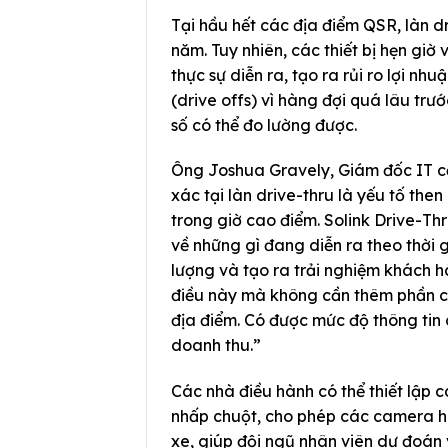
Tại hầu hết các địa điểm QSR, làn 
năm. Tuy nhiên, các thiết bị hẹn giờ
thực sự diễn ra, tạo ra rủi ro lợi n
(drive offs) vì hàng đợi quá lâu tr
số có thể đo lường được.
Ông Joshua Gravely, Giám đốc IT cấ
xác tại làn drive-thru là yếu tố the
trong giờ cao điểm. Solink Drive-Thr
về những gì đang diễn ra theo thời g
lượng và tạo ra trải nghiệm khách 
điều này mà không cần thêm phần cứ
địa điểm. Có được mức độ thông tin 
doanh thu.”
Các nhà điều hành có thể thiết lập c
nhấp chuột, cho phép các camera hiệ
xe, giúp đội ngũ nhân viên dự đoán