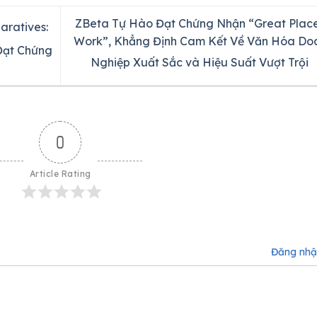
ZBeta Tự Hào Đạt Chứng Nhận “Great Place
ratives:
Work”, Khẳng Định Cam Kết Về Văn Hóa Do
Đạt Chứng
Nghiệp Xuất Sắc và Hiệu Suất Vượt Trội
0
Article Rating
Đăng nh