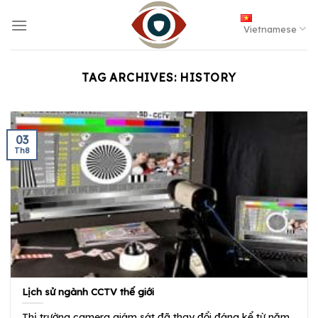
Skip
to
Vietnamese
content
TAG ARCHIVES:
HISTORY
03
Th8
Lịch sử ngành CCTV thế giới
Thị trường camera giám sát đã thay đổi đáng kể từ năm