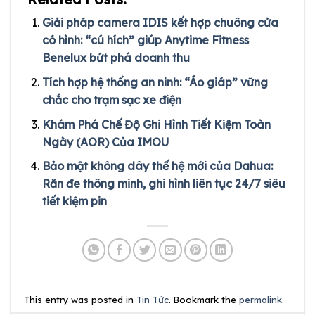
Giải pháp camera IDIS kết hợp chuông cửa
có hình: “cú hích” giúp Anytime Fitness
Benelux bứt phá doanh thu
Tích hợp hệ thống an ninh: “Áo giáp” vững
chắc cho trạm sạc xe điện
Khám Phá Chế Độ Ghi Hình Tiết Kiệm Toàn
Ngày (AOR) Của IMOU
Bảo mật không dây thế hệ mới của Dahua:
Răn đe thông minh, ghi hình liên tục 24/7 siêu
tiết kiệm pin
This entry was posted in
Tin Tức
. Bookmark the
permalink
.