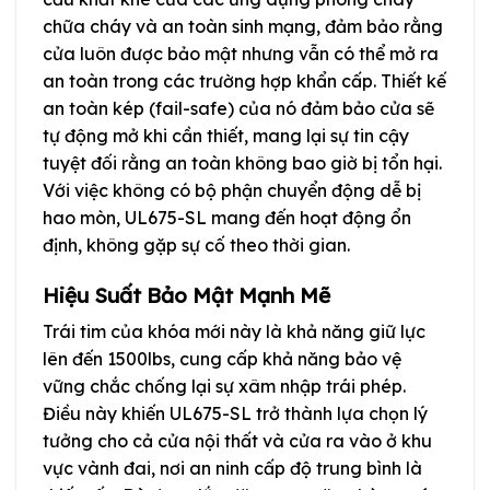
chữa cháy và an toàn sinh mạng, đảm bảo rằng
cửa luôn được bảo mật nhưng vẫn có thể mở ra
an toàn trong các trường hợp khẩn cấp. Thiết kế
an toàn kép (fail-safe) của nó đảm bảo cửa sẽ
tự động mở khi cần thiết, mang lại sự tin cậy
tuyệt đối rằng an toàn không bao giờ bị tổn hại.
Với việc không có bộ phận chuyển động dễ bị
hao mòn, UL675-SL mang đến hoạt động ổn
định, không gặp sự cố theo thời gian.
Hiệu Suất Bảo Mật Mạnh Mẽ
Trái tim của khóa mới này là khả năng giữ lực
lên đến 1500lbs, cung cấp khả năng bảo vệ
vững chắc chống lại sự xâm nhập trái phép.
Điều này khiến UL675-SL trở thành lựa chọn lý
tưởng cho cả cửa nội thất và cửa ra vào ở khu
vực vành đai, nơi an ninh cấp độ trung bình là