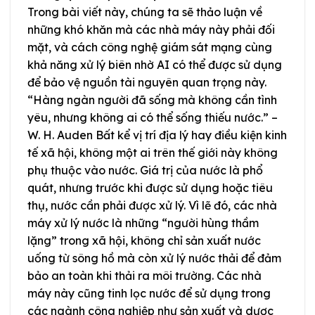
Trong bài viết này, chúng ta sẽ thảo luận về
những khó khăn mà các nhà máy này phải đối
mặt, và cách công nghệ giám sát mạng cùng
khả năng xử lý biên nhờ AI có thể được sử dụng
để bảo vệ nguồn tài nguyên quan trọng này.
“Hàng ngàn người đã sống mà không cần tình
yêu, nhưng không ai có thể sống thiếu nước.” –
W. H. Auden Bất kể vị trí địa lý hay điều kiện kinh
tế xã hội, không một ai trên thế giới này không
phụ thuộc vào nước. Giá trị của nước là phổ
quát, nhưng trước khi được sử dụng hoặc tiêu
thụ, nước cần phải được xử lý. Vì lẽ đó, các nhà
máy xử lý nước là những “người hùng thầm
lặng” trong xã hội, không chỉ sản xuất nước
uống từ sông hồ mà còn xử lý nước thải để đảm
bảo an toàn khi thải ra môi trường. Các nhà
máy này cũng tinh lọc nước để sử dụng trong
các ngành công nghiệp như sản xuất và dược