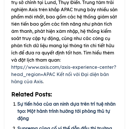
trụ sở chính tại Lund, Thụy Điển. Trung tâm trải
nghiệm Axis trên khắp APAC trưng bày nhiều sản
phẩm mới nhất, bao gồm các hệ thống giám sát
tiên tiến bao gồm các tính năng như phân tích
âm thanh, phát hiện xâm nhập, hệ thống kiểm
soát truy cập tự động, cũng như các công cụ
phân tích dữ liệu mang lại thông tin chi tiết hữu
ích để đưa ra quyết định tốt hơn. Tìm hiểu thêm
và đặt lịch tham quan:
https://www.axis.com/axis-experience-center?
head_region=APAC
Kết nối với Đại diện bán
hàng của Axis
.
Related Posts:
Sự tiến hóa của an ninh dựa trên trí tuệ nhân
tạo: Một hành trình hướng tới phòng thủ tự
động
Suprema củng cố vị thế dẫn đầu thị trường