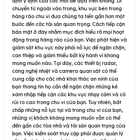
định ý định của các mối đe dọa trên không. Di
chuyển từ ngoài vào trong, khu vực bên trong
hàng rào chu vi đưa chúng ta tiến gần hơn một
bước đến các tài sản quan trọng. Cách tiếp cận
bảo mật ở đây nhằm mục đích hiểu rõ mọi hoạt
động trong hàng rào của bạn. Việc phát hiện và
giám sát khu vực này phải nỗ lực để ngăn chặn,
can thiệp và giảm thiểu bất kỳ hành vi không
mong muốn nào. Tại đây, các thiết bị radar,
công nghệ nhiệt và camera quan sát có thể
cung cấp cho các nhà khai thác an ninh của
bạn thông tin họ cần để ngăn chặn những kẻ
xâm nhập tiếp cận các khu vực nhạy cảm và có
rủi ro cao trong chu vi của bạn. Tuy nhiên, bất
chấp những nỗ lực tại và trong chu vi của bạn,
những vị khách không mong muốn vẫn có thể
đến gần các tòa nhà và tài sản quan trọng của
bạn. Việc kiểm soát truy cập phải được quản lý