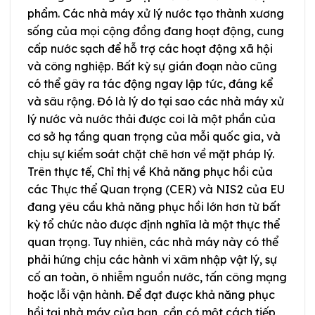
phẩm. Các nhà máy xử lý nước tạo thành xương
sống của mọi cộng đồng đang hoạt động, cung
cấp nước sạch để hỗ trợ các hoạt động xã hội
và công nghiệp. Bất kỳ sự gián đoạn nào cũng
có thể gây ra tác động ngay lập tức, đáng kể
và sâu rộng. Đó là lý do tại sao các nhà máy xử
lý nước và nước thải được coi là một phần của
cơ sở hạ tầng quan trọng của mỗi quốc gia, và
chịu sự kiểm soát chặt chẽ hơn về mặt pháp lý.
Trên thực tế, Chỉ thị về Khả năng phục hồi của
các Thực thể Quan trọng (CER) và NIS2 của EU
đang yêu cầu khả năng phục hồi lớn hơn từ bất
kỳ tổ chức nào được định nghĩa là một thực thể
quan trọng. Tuy nhiên, các nhà máy này có thể
phải hứng chịu các hành vi xâm nhập vật lý, sự
cố an toàn, ô nhiễm nguồn nước, tấn công mạng
hoặc lỗi vận hành. Để đạt được khả năng phục
hồi tại nhà máy của bạn, cần có một cách tiếp