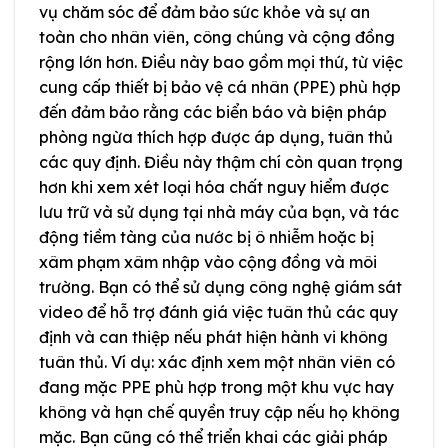
vụ chăm sóc để đảm bảo sức khỏe và sự an
toàn cho nhân viên, công chúng và cộng đồng
rộng lớn hơn. Điều này bao gồm mọi thứ, từ việc
cung cấp thiết bị bảo vệ cá nhân (PPE) phù hợp
đến đảm bảo rằng các biển báo và biện pháp
phòng ngừa thích hợp được áp dụng, tuân thủ
các quy định. Điều này thậm chí còn quan trọng
hơn khi xem xét loại hóa chất nguy hiểm được
lưu trữ và sử dụng tại nhà máy của bạn, và tác
động tiềm tàng của nước bị ô nhiễm hoặc bị
xâm phạm xâm nhập vào cộng đồng và môi
trường. Bạn có thể sử dụng công nghệ giám sát
video để hỗ trợ đánh giá việc tuân thủ các quy
định và can thiệp nếu phát hiện hành vi không
tuân thủ. Ví dụ: xác định xem một nhân viên có
đang mặc PPE phù hợp trong một khu vực hay
không và hạn chế quyền truy cập nếu họ không
mặc. Bạn cũng có thể triển khai các giải pháp