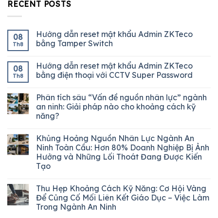
RECENT POSTS
Hướng dẫn reset mật khẩu Admin ZKTeco
08
bằng Tamper Switch
Th8
Hướng dẫn reset mật khẩu Admin ZKTeco
08
bằng điện thoại với CCTV Super Password
Th8
Phân tích sâu “Vấn đề nguồn nhân lực” ngành
an ninh: Giải pháp nào cho khoảng cách kỹ
năng?
Khủng Hoảng Nguồn Nhân Lực Ngành An
Ninh Toàn Cầu: Hơn 80% Doanh Nghiệp Bị Ảnh
Hưởng và Những Lối Thoát Đang Được Kiến
Tạo
Thu Hẹp Khoảng Cách Kỹ Năng: Cơ Hội Vàng
Để Củng Cố Mối Liên Kết Giáo Dục – Việc Làm
Trong Ngành An Ninh