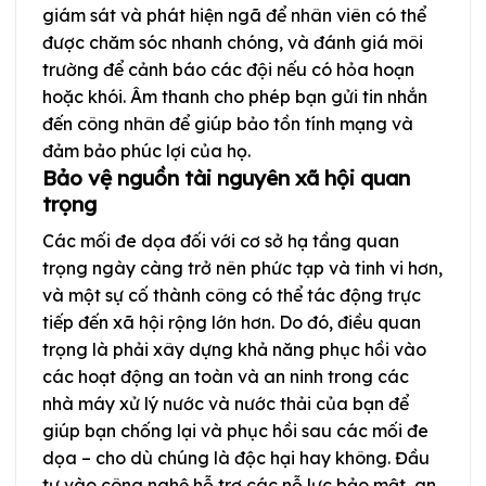
giám sát và phát hiện ngã để nhân viên có thể
được chăm sóc nhanh chóng, và đánh giá môi
trường để cảnh báo các đội nếu có hỏa hoạn
hoặc khói. Âm thanh cho phép bạn gửi tin nhắn
đến công nhân để giúp bảo tồn tính mạng và
đảm bảo phúc lợi của họ.
Bảo vệ nguồn tài nguyên xã hội quan
trọng
Các mối đe dọa đối với cơ sở hạ tầng quan
trọng ngày càng trở nên phức tạp và tinh vi hơn,
và một sự cố thành công có thể tác động trực
tiếp đến xã hội rộng lớn hơn. Do đó, điều quan
trọng là phải xây dựng khả năng phục hồi vào
các hoạt động an toàn và an ninh trong các
nhà máy xử lý nước và nước thải của bạn để
giúp bạn chống lại và phục hồi sau các mối đe
dọa – cho dù chúng là độc hại hay không. Đầu
tư vào công nghệ hỗ trợ các nỗ lực bảo mật, an