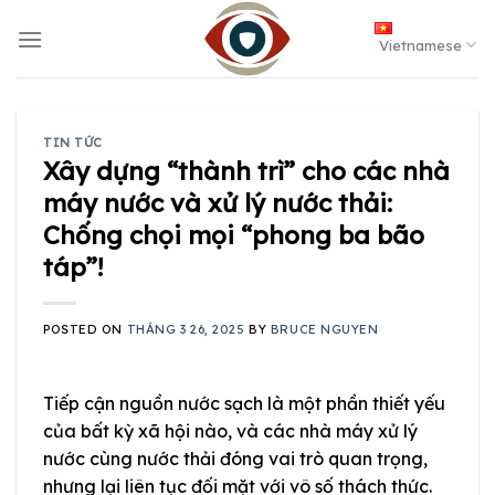
Skip
to
Vietnamese
content
TIN TỨC
Xây dựng “thành trì” cho các nhà
máy nước và xử lý nước thải:
Chống chọi mọi “phong ba bão
táp”!
POSTED ON
THÁNG 3 26, 2025
BY
BRUCE NGUYEN
Tiếp cận nguồn nước sạch là một phần thiết yếu
của bất kỳ xã hội nào, và các nhà máy xử lý
nước cùng nước thải đóng vai trò quan trọng,
nhưng lại liên tục đối mặt với vô số thách thức.