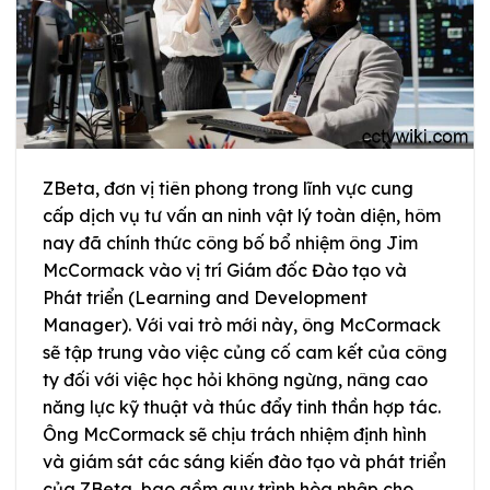
ZBeta, đơn vị tiên phong trong lĩnh vực cung
cấp dịch vụ tư vấn an ninh vật lý toàn diện, hôm
nay đã chính thức công bố bổ nhiệm ông Jim
McCormack vào vị trí Giám đốc Đào tạo và
Phát triển (Learning and Development
Manager). Với vai trò mới này, ông McCormack
sẽ tập trung vào việc củng cố cam kết của công
ty đối với việc học hỏi không ngừng, nâng cao
năng lực kỹ thuật và thúc đẩy tinh thần hợp tác.
Ông McCormack sẽ chịu trách nhiệm định hình
và giám sát các sáng kiến đào tạo và phát triển
của ZBeta, bao gồm quy trình hòa nhập cho