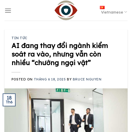
Skip
to
Vietnamese
content
TIN TỨC
AI đang thay đổi ngành kiểm
soát ra vào, nhưng vẫn còn
nhiều “chướng ngại vật”
POSTED ON
THÁNG 6 18, 2025
BY
BRUCE NGUYEN
18
Th6