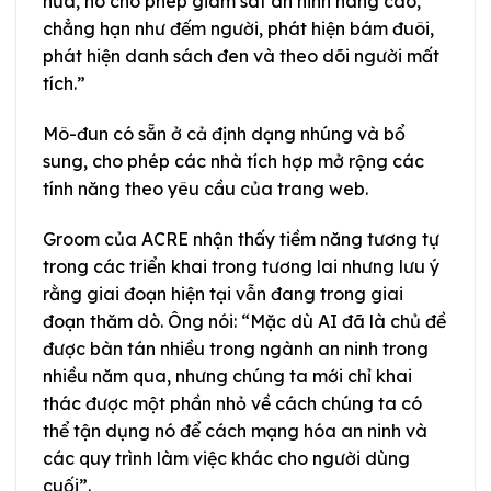
nữa, nó cho phép giám sát an ninh nâng cao,
chẳng hạn như đếm người, phát hiện bám đuôi,
phát hiện danh sách đen và theo dõi người mất
tích.”
Mô-đun có sẵn ở cả định dạng nhúng và bổ
sung, cho phép các nhà tích hợp mở rộng các
tính năng theo yêu cầu của trang web.
Groom của ACRE nhận thấy tiềm năng tương tự
trong các triển khai trong tương lai nhưng lưu ý
rằng giai đoạn hiện tại vẫn đang trong giai
đoạn thăm dò. Ông nói: “Mặc dù AI đã là chủ đề
được bàn tán nhiều trong ngành an ninh trong
nhiều năm qua, nhưng chúng ta mới chỉ khai
thác được một phần nhỏ về cách chúng ta có
thể tận dụng nó để cách mạng hóa an ninh và
các quy trình làm việc khác cho người dùng
cuối”.