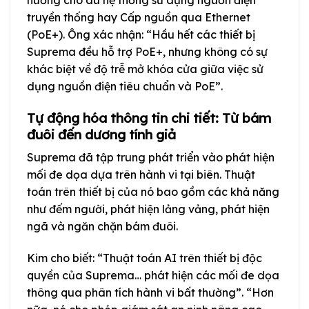
truyền thống hay Cấp nguồn qua Ethernet
(PoE+). Ông xác nhận: “Hầu hết các thiết bị
Suprema đều hỗ trợ PoE+, nhưng không có sự
khác biệt về độ trễ mở khóa cửa giữa việc sử
dụng nguồn điện tiêu chuẩn và PoE”.
Tự động hóa thông tin chi tiết: Từ bám
đuôi đến dương tính giả
Suprema đã tập trung phát triển vào phát hiện
mối đe dọa dựa trên hành vi tại biên. Thuật
toán trên thiết bị của nó bao gồm các khả năng
như đếm người, phát hiện lảng vảng, phát hiện
ngã và ngăn chặn bám đuôi.
Kim cho biết: “Thuật toán AI trên thiết bị độc
quyền của Suprema… phát hiện các mối đe dọa
thông qua phân tích hành vi bất thường”. “Hơn