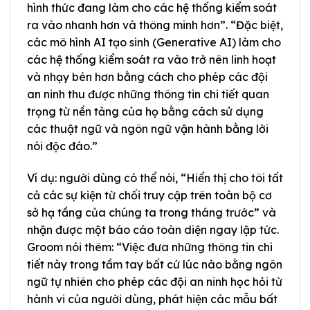
hình thức đang làm cho các hệ thống kiểm soát
ra vào nhanh hơn và thông minh hơn”. “Đặc biệt,
các mô hình AI tạo sinh (Generative AI) làm cho
các hệ thống kiểm soát ra vào trở nên linh hoạt
và nhạy bén hơn bằng cách cho phép các đội
an ninh thu được những thông tin chi tiết quan
trọng từ nền tảng của họ bằng cách sử dụng
các thuật ngữ và ngôn ngữ vận hành bằng lời
nói độc đáo.”
Ví dụ: người dùng có thể nói, “Hiển thị cho tôi tất
cả các sự kiện từ chối truy cập trên toàn bộ cơ
sở hạ tầng của chúng ta trong tháng trước” và
nhận được một báo cáo toàn diện ngay lập tức.
Groom nói thêm: “Việc đưa những thông tin chi
tiết này trong tầm tay bất cứ lúc nào bằng ngôn
ngữ tự nhiên cho phép các đội an ninh học hỏi từ
hành vi của người dùng, phát hiện các mẫu bất