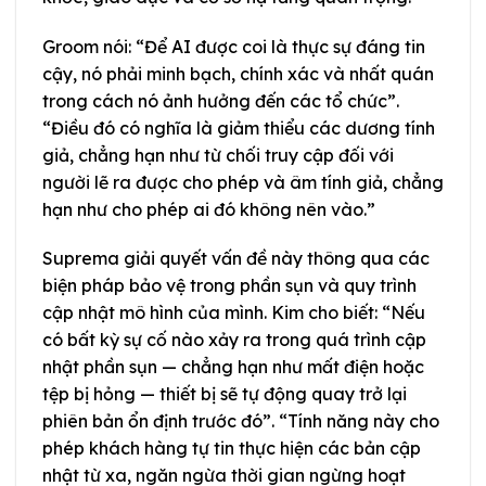
Groom nói: “Để AI được coi là thực sự đáng tin
cậy, nó phải minh bạch, chính xác và nhất quán
trong cách nó ảnh hưởng đến các tổ chức”.
“Điều đó có nghĩa là giảm thiểu các dương tính
giả, chẳng hạn như từ chối truy cập đối với
người lẽ ra được cho phép và âm tính giả, chẳng
hạn như cho phép ai đó không nên vào.”
Suprema giải quyết vấn đề này thông qua các
biện pháp bảo vệ trong phần sụn và quy trình
cập nhật mô hình của mình. Kim cho biết: “Nếu
có bất kỳ sự cố nào xảy ra trong quá trình cập
nhật phần sụn — chẳng hạn như mất điện hoặc
tệp bị hỏng — thiết bị sẽ tự động quay trở lại
phiên bản ổn định trước đó”. “Tính năng này cho
phép khách hàng tự tin thực hiện các bản cập
nhật từ xa, ngăn ngừa thời gian ngừng hoạt