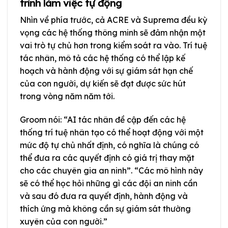
trình làm việc tự động
Nhìn về phía trước, cả ACRE và Suprema đều kỳ
vọng các hệ thống thông minh sẽ đảm nhận một
vai trò tự chủ hơn trong kiểm soát ra vào. Trí tuệ
tác nhân, mô tả các hệ thống có thể lập kế
hoạch và hành động với sự giám sát hạn chế
của con người, dự kiến sẽ đạt được sức hút
trong vòng năm năm tới.
Groom nói: “AI tác nhân đề cập đến các hệ
thống trí tuệ nhân tạo có thể hoạt động với một
mức độ tự chủ nhất định, có nghĩa là chúng có
thể đưa ra các quyết định có giá trị thay mặt
cho các chuyên gia an ninh”. “Các mô hình này
sẽ có thể học hỏi những gì các đội an ninh cần
và sau đó đưa ra quyết định, hành động và
thích ứng mà không cần sự giám sát thường
xuyên của con người.”