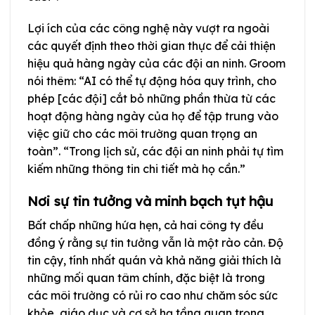
Lợi ích của các công nghệ này vượt ra ngoài
các quyết định theo thời gian thực để cải thiện
hiệu quả hàng ngày của các đội an ninh. Groom
nói thêm: “AI có thể tự động hóa quy trình, cho
phép [các đội] cắt bỏ những phần thừa từ các
hoạt động hàng ngày của họ để tập trung vào
việc giữ cho các môi trường quan trọng an
toàn”. “Trong lịch sử, các đội an ninh phải tự tìm
kiếm những thông tin chi tiết mà họ cần.”
Nơi sự tin tưởng và minh bạch tụt hậu
Bất chấp những hứa hẹn, cả hai công ty đều
đồng ý rằng sự tin tưởng vẫn là một rào cản. Độ
tin cậy, tính nhất quán và khả năng giải thích là
những mối quan tâm chính, đặc biệt là trong
các môi trường có rủi ro cao như chăm sóc sức
khỏe, giáo dục và cơ sở hạ tầng quan trọng.