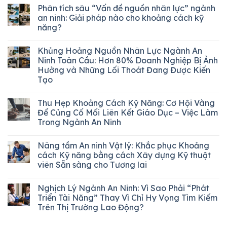
Phân tích sâu “Vấn đề nguồn nhân lực” ngành
an ninh: Giải pháp nào cho khoảng cách kỹ
năng?
Khủng Hoảng Nguồn Nhân Lực Ngành An
Ninh Toàn Cầu: Hơn 80% Doanh Nghiệp Bị Ảnh
Hưởng và Những Lối Thoát Đang Được Kiến
Tạo
Thu Hẹp Khoảng Cách Kỹ Năng: Cơ Hội Vàng
Để Củng Cố Mối Liên Kết Giáo Dục – Việc Làm
Trong Ngành An Ninh
Nâng tầm An ninh Vật lý: Khắc phục Khoảng
cách Kỹ năng bằng cách Xây dựng Kỹ thuật
viên Sẵn sàng cho Tương lai
Nghịch Lý Ngành An Ninh: Vì Sao Phải “Phát
Triển Tài Năng” Thay Vì Chỉ Hy Vọng Tìm Kiếm
Trên Thị Trường Lao Động?