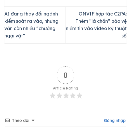
AI đang thay đổi ngành
ONVIF hợp tác C2PA:
kiểm soát ra vào, nhưng
Thêm “lá chắn” bảo vệ
vẫn còn nhiều “chướng
niềm tin vào video kỹ thuật
ngại vật”
số
0
Article Rating
Theo dõi
Đăng nhập