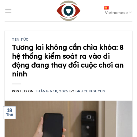
Skip
to
Vietnamese
content
TIN TỨC
Tương lai không cần chìa khóa: 8
hệ thống kiểm soát ra vào di
động đang thay đổi cuộc chơi an
ninh
POSTED ON
THÁNG 6 18, 2025
BY
BRUCE NGUYEN
18
Th6