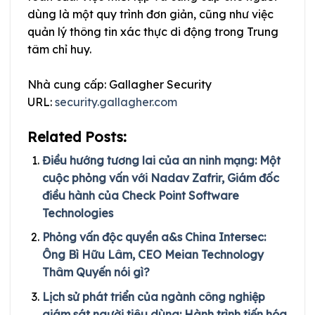
dùng là một quy trình đơn giản, cũng như việc
quản lý thông tin xác thực di động trong Trung
tâm chỉ huy.
Nhà cung cấp: Gallagher Security
URL:
security.gallagher.com
Related Posts:
Điều hướng tương lai của an ninh mạng: Một
cuộc phỏng vấn với Nadav Zafrir, Giám đốc
điều hành của Check Point Software
Technologies
Phỏng vấn độc quyền a&s China Intersec:
Ông Bì Hữu Lâm, CEO Meian Technology
Thâm Quyến nói gì?
Lịch sử phát triển của ngành công nghiệp
giám sát người tiêu dùng: Hành trình tiến hóa