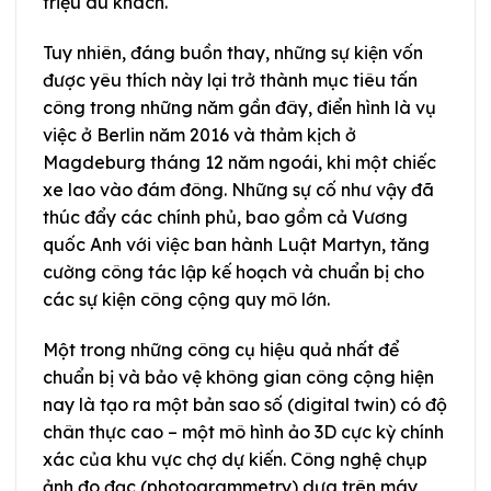
triệu du khách.
Tuy nhiên, đáng buồn thay, những sự kiện vốn
được yêu thích này lại trở thành mục tiêu tấn
công trong những năm gần đây, điển hình là vụ
việc ở Berlin năm 2016 và thảm kịch ở
Magdeburg tháng 12 năm ngoái, khi một chiếc
xe lao vào đám đông. Những sự cố như vậy đã
thúc đẩy các chính phủ, bao gồm cả Vương
quốc Anh với việc ban hành Luật Martyn, tăng
cường công tác lập kế hoạch và chuẩn bị cho
các sự kiện công cộng quy mô lớn.
Một trong những công cụ hiệu quả nhất để
chuẩn bị và bảo vệ không gian công cộng hiện
nay là tạo ra một bản sao số (digital twin) có độ
chân thực cao – một mô hình ảo 3D cực kỳ chính
xác của khu vực chợ dự kiến. Công nghệ chụp
ảnh đo đạc (photogrammetry) dựa trên máy