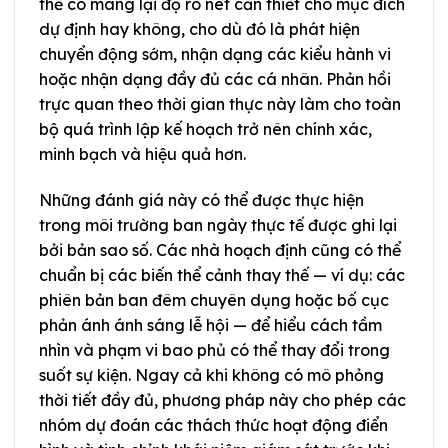
thể có mang lại độ rõ nét cần thiết cho mục đích
dự định hay không, cho dù đó là phát hiện
chuyển động sớm, nhận dạng các kiểu hành vi
hoặc nhận dạng đầy đủ các cá nhân. Phản hồi
trực quan theo thời gian thực này làm cho toàn
bộ quá trình lập kế hoạch trở nên chính xác,
minh bạch và hiệu quả hơn.
Những đánh giá này có thể được thực hiện
trong môi trường ban ngày thực tế được ghi lại
bởi bản sao số. Các nhà hoạch định cũng có thể
chuẩn bị các biến thể cảnh thay thế — ví dụ: các
phiên bản ban đêm chuyên dụng hoặc bố cục
phản ánh ánh sáng lễ hội — để hiểu cách tầm
nhìn và phạm vi bao phủ có thể thay đổi trong
suốt sự kiện. Ngay cả khi không có mô phỏng
thời tiết đầy đủ, phương pháp này cho phép các
nhóm dự đoán các thách thức hoạt động điển