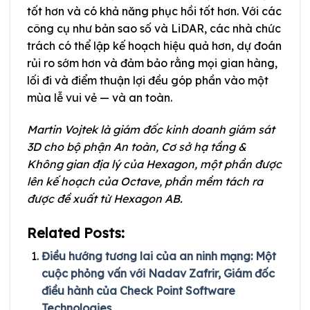
tốt hơn và có khả năng phục hồi tốt hơn. Với các
công cụ như bản sao số và LiDAR, các nhà chức
trách có thể lập kế hoạch hiệu quả hơn, dự đoán
rủi ro sớm hơn và đảm bảo rằng mọi gian hàng,
lối đi và điểm thuận lợi đều góp phần vào một
mùa lễ vui vẻ — và an toàn.
Martin Vojtek là giám đốc kinh doanh giám sát
3D cho bộ phận An toàn, Cơ sở hạ tầng &
Không gian địa lý của Hexagon, một phần được
lên kế hoạch của Octave, phần mềm tách ra
được đề xuất từ Hexagon AB.
Related Posts:
Điều hướng tương lai của an ninh mạng: Một
cuộc phỏng vấn với Nadav Zafrir, Giám đốc
điều hành của Check Point Software
Technologies