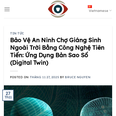
Skip
to
Vietnamese
content
TIN TỨC
Bảo Vệ An Ninh Chợ Giáng Sinh
Ngoài Trời Bằng Công Nghệ Tiên
Tiến: Ứng Dụng Bản Sao Số
(Digital Twin)
POSTED ON
THÁNG 11 27, 2025
BY
BRUCE NGUYEN
27
Th11