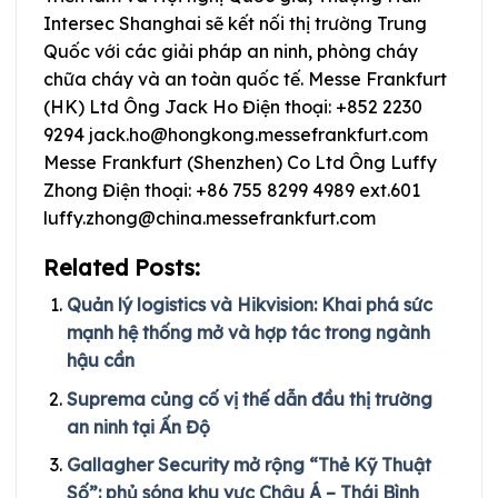
Intersec Shanghai sẽ kết nối thị trường Trung
Quốc với các giải pháp an ninh, phòng cháy
chữa cháy và an toàn quốc tế. Messe Frankfurt
(HK) Ltd Ông Jack Ho Điện thoại: +852 2230
9294
jack.ho@hongkong.messefrankfurt.com
Messe Frankfurt (Shenzhen) Co Ltd Ông Luffy
Zhong Điện thoại: +86 755 8299 4989 ext.601
luffy.zhong@china.messefrankfurt.com
Related Posts:
Quản lý logistics và Hikvision: Khai phá sức
mạnh hệ thống mở và hợp tác trong ngành
hậu cần
Suprema củng cố vị thế dẫn đầu thị trường
an ninh tại Ấn Độ
Gallagher Security mở rộng “Thẻ Kỹ Thuật
Số”: phủ sóng khu vực Châu Á – Thái Bình