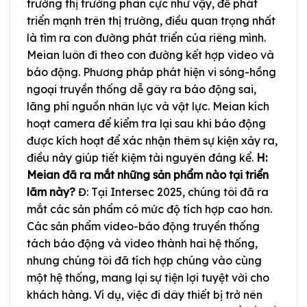
trường thị trường phân cực như vậy, để phát
triển mạnh trên thị trường, điều quan trọng nhất
là tìm ra con đường phát triển của riêng mình.
Meian luôn đi theo con đường kết hợp video và
báo động. Phương pháp phát hiện vi sóng-hồng
ngoại truyền thống dễ gây ra báo động sai,
lãng phí nguồn nhân lực và vật lực. Meian kích
hoạt camera để kiểm tra lại sau khi báo động
được kích hoạt để xác nhận thêm sự kiện xảy ra,
điều này giúp tiết kiệm tài nguyên đáng kể.
H:
Meian đã ra mắt những sản phẩm nào tại triển
lãm này?
Đ: Tại Intersec 2025, chúng tôi đã ra
mắt các sản phẩm có mức độ tích hợp cao hơn.
Các sản phẩm video-báo động truyền thống
tách báo động và video thành hai hệ thống,
nhưng chúng tôi đã tích hợp chúng vào cùng
một hệ thống, mang lại sự tiện lợi tuyệt vời cho
khách hàng. Ví dụ, việc đi dây thiết bị trở nên