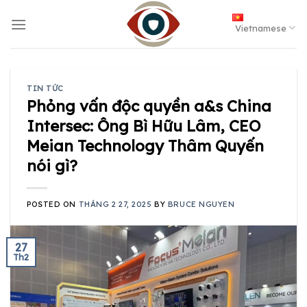
Skip
to
Vietnamese
content
TIN TỨC
Phỏng vấn độc quyền a&s China
Intersec: Ông Bì Hữu Lâm, CEO
Meian Technology Thâm Quyến
nói gì?
POSTED ON
THÁNG 2 27, 2025
BY
BRUCE NGUYEN
27
Th2