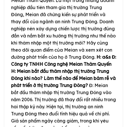
Meian Thâm Quyến. Là một trong những doanh
nghiệp đầu tiên tham gia thị trường Trung
Đông, Meian đã chứng kiến sự phát triển và
thay đổi của ngành an ninh Trung Đông. Doanh
nghiệp nên xây dựng chiến lược thị trường đúng
đắn và nắm bắt xu hướng thị trường như thế nào
khi thâm nhập một thị trường mới? Hãy cùng
theo dõi quan điểm của Meian và xem xét con
đường phát triển của họ ở Trung Đông.
H: a&s Đ:
Công ty TNHH Công nghệ Meian Thâm Quyến
H: Meian bắt đầu thâm nhập thị trường Trung
Đông khi nào? Làm thế nào để Meian bám rễ và
phát triển ở thị trường Trung Đông?
Đ: Meian
bắt đầu thâm nhập thị trường Trung Đông vào
năm 2006. Thị trường đã thay đổi rất nhiều trong
hai thập kỷ này. Hiện tại, thị trường an ninh
Trung Đông theo đuổi tính hiệu quả về chi phí.
Giá sản phẩm ngày càng giảm, trong khi yêu