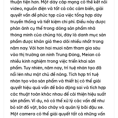
thuận tiện hơn. Một dây cáp mạng có thể kết nối
video, nguồn điện và tất cả các cảm biến, giải
quyết vấn đề phức tạp của việc tổng hợp dây
truyền thống và tiết kiệm chi phí. Điều này được
phản ánh cụ thể trong dòng sản phẩm nhà
thông minh của chúng tôi, đây là danh mục sản
phẩm được khán giả theo dõi nhiều nhất trong
năm nay. Với hơn hai mươi năm tham gia sâu
vào thị trường an ninh Trung Đông, Meian có
nhiều kinh nghiệm trong việc triển khai sản
phẩm. Tuy nhiên, năm nay, trí tuệ nhân tạo đã
nổi lên như một chủ đề nóng. Tích hợp trí tuệ
nhân tạo vào sản phẩm và thiết bị có thể giải
quyết hiệu quả vấn đề báo động sai và tích hợp
các thuật toán khác nhau để cải thiện hiệu suất
sản phẩm. Ví dụ, nó có thể xử lý các vấn đề như
bỏ sót đồ vật, báo cháy và quản lý bãi đậu xe.
Một camera có thể giải quyết tất cả những vấn