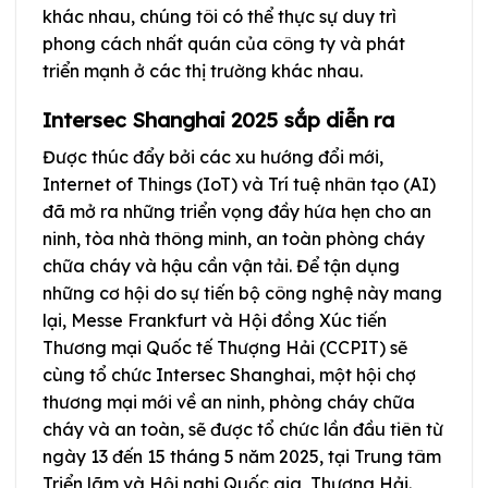
khác nhau, chúng tôi có thể thực sự duy trì
phong cách nhất quán của công ty và phát
triển mạnh ở các thị trường khác nhau.
Intersec Shanghai 2025 sắp diễn ra
Được thúc đẩy bởi các xu hướng đổi mới,
Internet of Things (IoT) và Trí tuệ nhân tạo (AI)
đã mở ra những triển vọng đầy hứa hẹn cho an
ninh, tòa nhà thông minh, an toàn phòng cháy
chữa cháy và hậu cần vận tải. Để tận dụng
những cơ hội do sự tiến bộ công nghệ này mang
lại, Messe Frankfurt và Hội đồng Xúc tiến
Thương mại Quốc tế Thượng Hải (CCPIT) sẽ
cùng tổ chức Intersec Shanghai, một hội chợ
thương mại mới về an ninh, phòng cháy chữa
cháy và an toàn, sẽ được tổ chức lần đầu tiên từ
ngày 13 đến 15 tháng 5 năm 2025, tại Trung tâm
Triển lãm và Hội nghị Quốc gia, Thượng Hải.