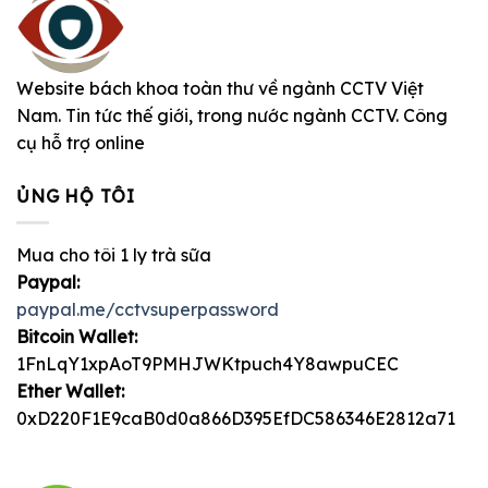
Website bách khoa toàn thư về ngành CCTV Việt
Nam. Tin tức thế giới, trong nước ngành CCTV. Công
cụ hỗ trợ online
ỦNG HỘ TÔI
Mua cho tôi 1 ly trà sữa
Paypal:
paypal.me/cctvsuperpassword
Bitcoin Wallet:
1FnLqY1xpAoT9PMHJWKtpuch4Y8awpuCEC
Ether Wallet:
0xD220F1E9caB0d0a866D395EfDC586346E2812a71