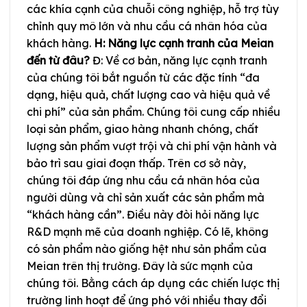
các khía cạnh của chuỗi công nghiệp, hỗ trợ tùy
chỉnh quy mô lớn và nhu cầu cá nhân hóa của
khách hàng.
H: Năng lực cạnh tranh của Meian
đến từ đâu?
Đ: Về cơ bản, năng lực cạnh tranh
của chúng tôi bắt nguồn từ các đặc tính “đa
dạng, hiệu quả, chất lượng cao và hiệu quả về
chi phí” của sản phẩm. Chúng tôi cung cấp nhiều
loại sản phẩm, giao hàng nhanh chóng, chất
lượng sản phẩm vượt trội và chi phí vận hành và
bảo trì sau giai đoạn thấp. Trên cơ sở này,
chúng tôi đáp ứng nhu cầu cá nhân hóa của
người dùng và chỉ sản xuất các sản phẩm mà
“khách hàng cần”. Điều này đòi hỏi năng lực
R&D mạnh mẽ của doanh nghiệp. Có lẽ, không
có sản phẩm nào giống hệt như sản phẩm của
Meian trên thị trường. Đây là sức mạnh của
chúng tôi. Bằng cách áp dụng các chiến lược thị
trường linh hoạt để ứng phó với nhiều thay đổi