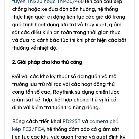
tuyến TN220 hoặc TN430/460
lên cần cẩu xếp
chồng hoặc xe đưa đón bốn hướng, hệ thống
thực hiện quét di động liên tục các giá đỡ trong
quá trình hoạt động lưu trữ và truy xuất, giám
sát các điều kiện an toàn trong thời gian thực
và đưa ra cảnh báo tức thì khi phát hiện các bất
thường về nhiệt độ.
2. Giải pháp cho kho thủ công
Đối với các kho kỹ thuật số đa nguồn và môi
trường lưu trữ rời rạc với các hoạt động thủ
công tần số cao, Raythink sử dụng chiến lược
giám sát kết hợp, kết hợp phòng thủ vị trí cố
định với kiểm tra tuần tra năng động.
Bằng cách triển khai
PD225T
và
camera phổ
kép FC2/FC4
, hệ thống đảm bảo cả giám sát
liên tục các khu vực quan trọng và quét định kỳ