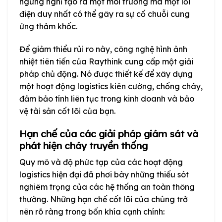
ngừng nghỉ tạo ra một môi trường mà một lỗi
điện duy nhất có thể gây ra sự cố chuỗi cung
ứng thảm khốc.
Để giảm thiểu rủi ro này, công nghệ hình ảnh
nhiệt tiên tiến của Raythink cung cấp một giải
pháp chủ động. Nó được thiết kế để xây dựng
một hoạt động logistics kiên cường, chống cháy,
đảm bảo tính liên tục trong kinh doanh và bảo
vệ tài sản cốt lõi của bạn.
Hạn chế của các giải pháp giám sát và
phát hiện cháy truyền thống
Quy mô và độ phức tạp của các hoạt động
logistics hiện đại đã phơi bày những thiếu sót
nghiêm trọng của các hệ thống an toàn thông
thường. Những hạn chế cốt lõi của chúng trở
nên rõ ràng trong bốn khía cạnh chính: