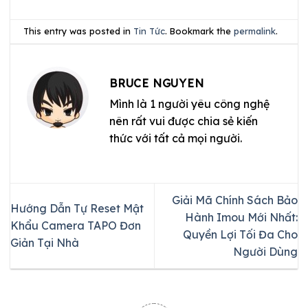
This entry was posted in
Tin Tức
. Bookmark the
permalink
.
BRUCE NGUYEN
Mình là 1 người yêu công nghệ
nên rất vui được chia sẻ kiến
thức với tất cả mọi người.
Giải Mã Chính Sách Bảo
Hướng Dẫn Tự Reset Mật
Hành Imou Mới Nhất:
Khẩu Camera TAPO Đơn
Quyền Lợi Tối Đa Cho
Giản Tại Nhà
Người Dùng