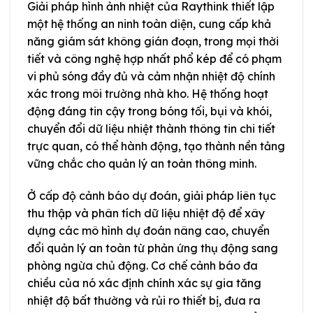
Giải pháp hình ảnh nhiệt của Raythink thiết lập
một hệ thống an ninh toàn diện, cung cấp khả
năng giám sát không gián đoạn, trong mọi thời
tiết và công nghệ hợp nhất phổ kép để có phạm
vi phủ sóng đầy đủ và cảm nhận nhiệt độ chính
xác trong môi trường nhà kho. Hệ thống hoạt
động đáng tin cậy trong bóng tối, bụi và khói,
chuyển đổi dữ liệu nhiệt thành thông tin chi tiết
trực quan, có thể hành động, tạo thành nền tảng
vững chắc cho quản lý an toàn thông minh.
Ở cấp độ cảnh báo dự đoán, giải pháp liên tục
thu thập và phân tích dữ liệu nhiệt độ để xây
dựng các mô hình dự đoán nâng cao, chuyển
đổi quản lý an toàn từ phản ứng thụ động sang
phòng ngừa chủ động. Cơ chế cảnh báo đa
chiều của nó xác định chính xác sự gia tăng
nhiệt độ bất thường và rủi ro thiết bị, đưa ra