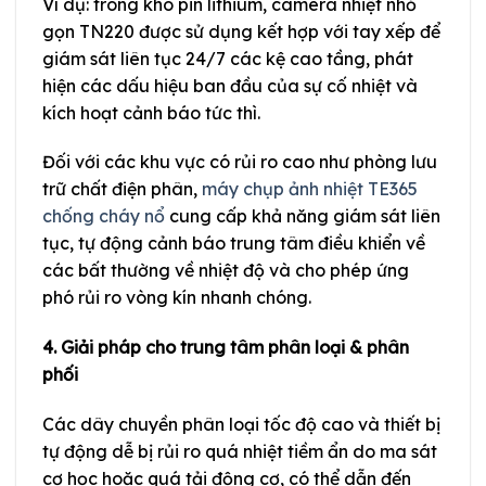
Ví dụ: trong kho pin lithium, camera nhiệt nhỏ
gọn TN220 được sử dụng kết hợp với tay xếp để
giám sát liên tục 24/7 các kệ cao tầng, phát
hiện các dấu hiệu ban đầu của sự cố nhiệt và
kích hoạt cảnh báo tức thì.
Đối với các khu vực có rủi ro cao như phòng lưu
trữ chất điện phân,
máy chụp ảnh nhiệt TE365
chống cháy nổ
cung cấp khả năng giám sát liên
tục, tự động cảnh báo trung tâm điều khiển về
các bất thường về nhiệt độ và cho phép ứng
phó rủi ro vòng kín nhanh chóng.
4. Giải pháp cho trung tâm phân loại & phân
phối
Các dây chuyền phân loại tốc độ cao và thiết bị
tự động dễ bị rủi ro quá nhiệt tiềm ẩn do ma sát
cơ học hoặc quá tải động cơ, có thể dẫn đến