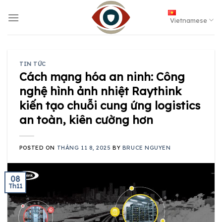
Skip
to
Vietnamese
content
TIN TỨC
Cách mạng hóa an ninh: Công
nghệ hình ảnh nhiệt Raythink
kiến tạo chuỗi cung ứng logistics
an toàn, kiên cường hơn
POSTED ON
THÁNG 11 8, 2025
BY
BRUCE NGUYEN
08
Th11