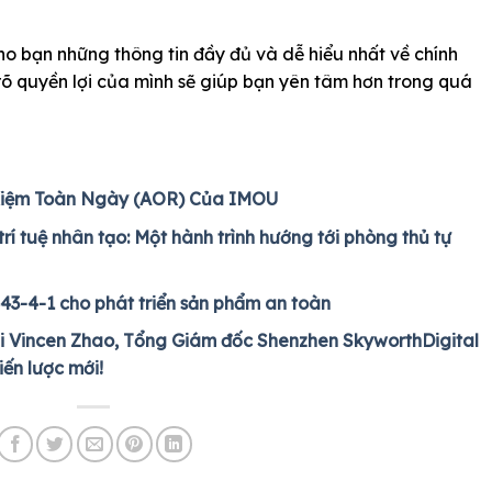
o bạn những thông tin đầy đủ và dễ hiểu nhất về chính
õ quyền lợi của mình sẽ giúp bạn yên tâm hơn trong quá
 Kiệm Toàn Ngày (AOR) Của IMOU
trí tuệ nhân tạo: Một hành trình hướng tới phòng thủ tự
43-4-1 cho phát triển sản phẩm an toàn
i Vincen Zhao, Tổng Giám đốc Shenzhen SkyworthDigital
iến lược mới!