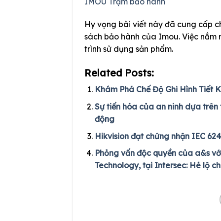
IMOU Trạm bảo hành
Hy vọng bài viết này đã cung cấp ch
sách bảo hành của Imou. Việc nắm r
trình sử dụng sản phẩm.
Related Posts:
Khám Phá Chế Độ Ghi Hình Tiết
Sự tiến hóa của an ninh dựa trên 
động
Hikvision đạt chứng nhận IEC 624
Phỏng vấn độc quyền của a&s vớ
Technology, tại Intersec: Hé lộ ch