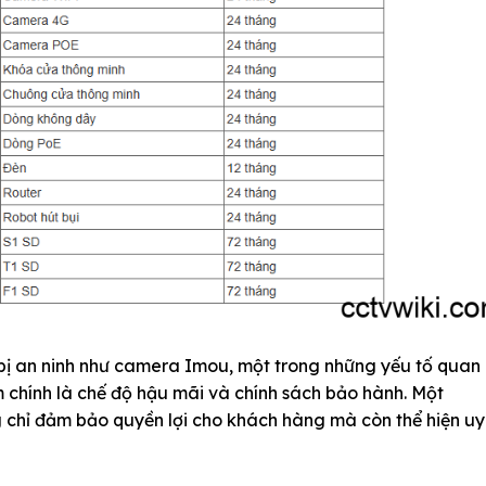
 bị an ninh như camera Imou, một trong những yếu tố quan
chính là chế độ hậu mãi và chính sách bảo hành. Một
g chỉ đảm bảo quyền lợi cho khách hàng mà còn thể hiện uy