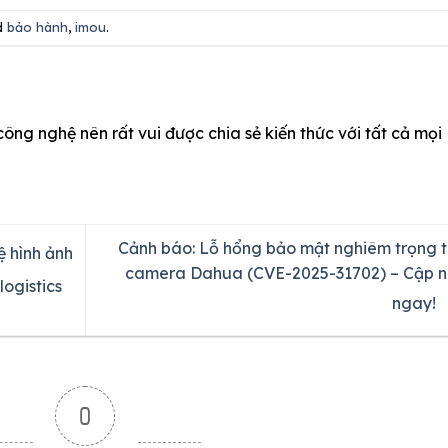
d
bảo hành
,
imou
.
công nghệ nên rất vui được chia sẻ kiến thức với tất cả mọi
Cảnh báo: Lỗ hổng bảo mật nghiêm trọng t
 hình ảnh
camera Dahua (CVE-2025-31702) – Cập n
logistics
ngay!
0