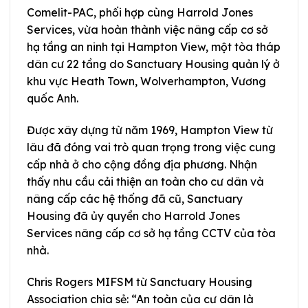
Comelit-PAC, phối hợp cùng Harrold Jones
Services, vừa hoàn thành việc nâng cấp cơ sở
hạ tầng an ninh tại Hampton View, một tòa tháp
dân cư 22 tầng do Sanctuary Housing quản lý ở
khu vực Heath Town, Wolverhampton, Vương
quốc Anh.
Được xây dựng từ năm 1969, Hampton View từ
lâu đã đóng vai trò quan trọng trong việc cung
cấp nhà ở cho cộng đồng địa phương. Nhận
thấy nhu cầu cải thiện an toàn cho cư dân và
nâng cấp các hệ thống đã cũ, Sanctuary
Housing đã ủy quyền cho Harrold Jones
Services nâng cấp cơ sở hạ tầng CCTV của tòa
nhà.
Chris Rogers MIFSM từ Sanctuary Housing
Association chia sẻ: “An toàn của cư dân là