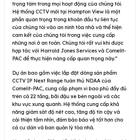
trọng tâm trong mọi hoạt động của chúng tôi.
Hệ thống CCTV mới tại Hampton View là một
phần quan trọng trong khoản đầu tư liên tục
của chúng tôi vào an ninh tòa nhà và thể hiện
cam kết của chúng tôi trong việc cung cấp
những nơi ở an toàn. Chúng tôi rất vui khi được
hợp tác với Harrold Jones Services và Comelit-
PAC để thực hiện nâng cấp quan trọng này.”
Dự án bao gồm việc lắp đặt dòng sản phẩm
CCTV IP Next Range tuân thủ NDAA của
Comelit-PAC, cung cấp phạm vi bao phủ đầy đủ
trên cả 22 tầng, bãi đậu xe bên ngoài và các
khu vực xung quanh. Hệ thống cung cấp khả
năng giám sát độ nét cao, tăng độ tin cậy và
cải thiện tầm nhìn, đảm bảo bảo vệ tốt hơn cho
cả cư dân và ban quản lý tòa nhà.