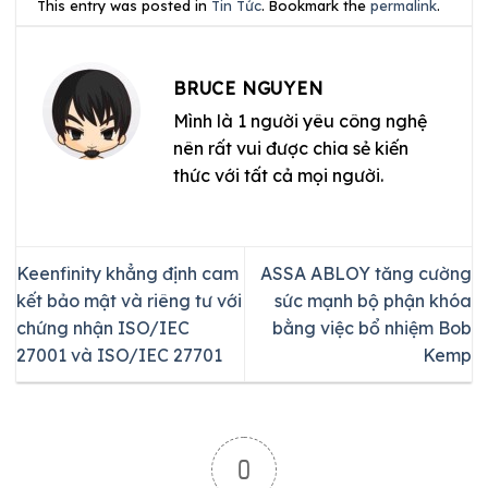
This entry was posted in
Tin Tức
. Bookmark the
permalink
.
BRUCE NGUYEN
Mình là 1 người yêu công nghệ
nên rất vui được chia sẻ kiến
thức với tất cả mọi người.
Keenfinity khẳng định cam
ASSA ABLOY tăng cường
kết bảo mật và riêng tư với
sức mạnh bộ phận khóa
chứng nhận ISO/IEC
bằng việc bổ nhiệm Bob
27001 và ISO/IEC 27701
Kemp
0