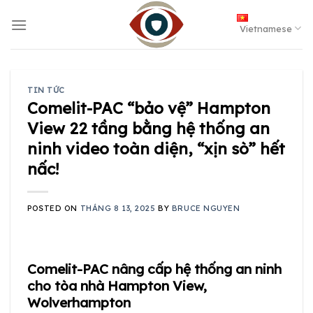
Skip
to
Vietnamese
content
TIN TỨC
Comelit-PAC “bảo vệ” Hampton
View 22 tầng bằng hệ thống an
ninh video toàn diện, “xịn sò” hết
nấc!
POSTED ON
THÁNG 8 13, 2025
BY
BRUCE NGUYEN
Comelit-PAC nâng cấp hệ thống an ninh
cho tòa nhà Hampton View,
Wolverhampton