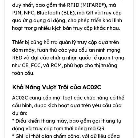
duy nhất, bao gồm thẻ RFID (MIFARE®), mã
PIN, NFC, Bluetooth (BLE), mã QR và truy cập
qua ứng dụng di động, cho phép triển khai linh
hoạt trong nhiều kịch bản truy cập khác nhau.
Thiết bị cũng hỗ trợ quản lý truy cập dựa trên
đám mây, tuân thủ các yêu cầu an ninh mạng
RED và đạt các chứng nhận quốc tế quan trọng
như CE, FCC, và RCM, phù hợp cho thị trường
toàn cầu.
Khả Năng Vượt Trội của AC02C
AC02C cung cấp một loạt các chức năng có thể
cấu hình, được kích hoạt dựa trên yêu cầu của
dự án:
* Điều khiển thang máy, bao gồm gọi thang tự
động và truy cập tạm thời bằng mã QR.
* Ghi lại thời gian chấm công, với dữ liệu đồng