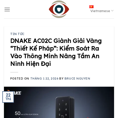
Skip
to
Vietnamese
content
TIN TỨC
DNAKE AC02C Giành Giải Vàng
“Thiết Kế Pháp”: Kiểm Soát Ra
Vào Thông Minh Nâng Tầm An
Ninh Hiện Đại
POSTED ON
THÁNG 1 22, 2026
BY
BRUCE NGUYEN
22
Th1