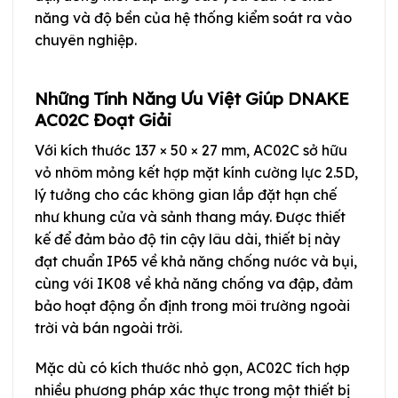
năng và độ bền của hệ thống kiểm soát ra vào
chuyên nghiệp.
Những Tính Năng Ưu Việt Giúp DNAKE
AC02C Đoạt Giải
Với kích thước 137 × 50 × 27 mm, AC02C sở hữu
vỏ nhôm mỏng kết hợp mặt kính cường lực 2.5D,
lý tưởng cho các không gian lắp đặt hạn chế
như khung cửa và sảnh thang máy. Được thiết
kế để đảm bảo độ tin cậy lâu dài, thiết bị này
đạt chuẩn IP65 về khả năng chống nước và bụi,
cùng với IK08 về khả năng chống va đập, đảm
bảo hoạt động ổn định trong môi trường ngoài
trời và bán ngoài trời.
Mặc dù có kích thước nhỏ gọn, AC02C tích hợp
nhiều phương pháp xác thực trong một thiết bị