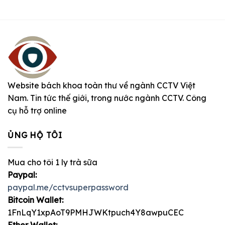
Website bách khoa toàn thư về ngành CCTV Việt
Nam. Tin tức thế giới, trong nước ngành CCTV. Công
cụ hỗ trợ online
ỦNG HỘ TÔI
Mua cho tôi 1 ly trà sữa
Paypal:
paypal.me/cctvsuperpassword
Bitcoin Wallet:
1FnLqY1xpAoT9PMHJWKtpuch4Y8awpuCEC