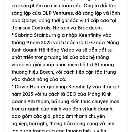
các sản phẩm an ninh toàn cầu. Ông là đối tác
sáng lập của DLP Ventures, đã sáng lập và lãnh
đạo Qolsys, đồng thời giữ các vị trí cấp cao tại
Johnson Controls, Netxen và Broadcom.
* Sabrina Stainburn gia nhập Keenfinity vào
tháng 9 năm 2025 với tư cách là CEO của Mảng
Kinh doanh Hệ thống Video và sẽ dẫn dắt sự
phát triển trong tương lai của các hệ thống
video và giải pháp phần mềm hỗ trợ AI mang
thương hiệu Bosch, với cách tiếp cận tập trung
vào khách hàng của cô.
* David Hunter gia nhập Keenfinity vào tháng 7
năm 2025 với tư cách là CEO của Mảng Kinh
doanh Âm thanh, bổ sung kiến thức chuyên môn
trong ngành của mình vào đơn vị kinh doanh,
bao gồm các giải pháp âm thanh chuyên
nghiệp, hội nghị, thông báo công cộng và liên
lạc quan trọng của các thương hiệu uy tín