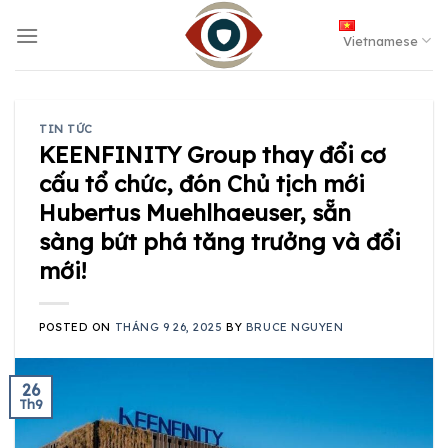
Skip
to
Vietnamese
content
TIN TỨC
KEENFINITY Group thay đổi cơ
cấu tổ chức, đón Chủ tịch mới
Hubertus Muehlhaeuser, sẵn
sàng bứt phá tăng trưởng và đổi
mới!
POSTED ON
THÁNG 9 26, 2025
BY
BRUCE NGUYEN
26
Th9