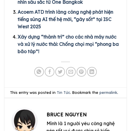
nhìn sâu sắc từ One Bangkok
Acoem ATD trình làng công nghệ phát hiện
tiếng súng AI thế hệ mới, “gây sốt” tại ISC
West 2025
Xây dựng “thành trì” cho các nhà máy nước
và xử lý nước thải: Chống chọi mọi “phong ba
bão táp”!
This entry was posted in
Tin Tức
. Bookmark the
permalink
.
BRUCE NGUYEN
Mình là 1 người yêu công nghệ
nên rất vui được chia sẻ kiến