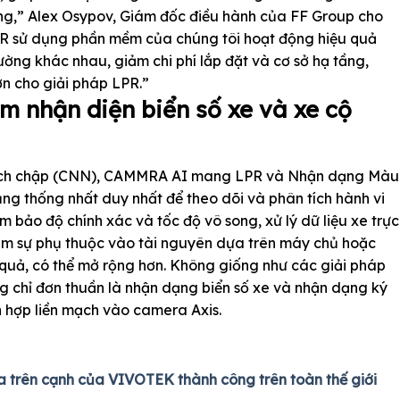
ng,” Alex Osypov, Giám đốc điều hành của FF Group cho
PR sử dụng phần mềm của chúng tôi hoạt động hiệu quả
ường khác nhau, giảm chi phí lắp đặt và cơ sở hạ tầng,
ơn cho giải pháp LPR.”
nhận diện biển số xe và xe cộ
tích chập (CNN), CAMMRA AI mang LPR và Nhận dạng Màu
 thống nhất duy nhất để theo dõi và phân tích hành vi
ảm bảo độ chính xác và tốc độ vô song, xử lý dữ liệu xe trực
giảm sự phụ thuộc vào tài nguyên dựa trên máy chủ hoặc
quả, có thể mở rộng hơn. Không giống như các giải pháp
 chỉ đơn thuần là nhận dạng biển số xe và nhận dạng ký
 hợp liền mạch vào camera Axis.
a trên cạnh của VIVOTEK thành công trên toàn thế giới