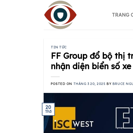
Skip
to
TRANG 
content
TIN TỨC
FF Group đổ bộ thị 
nhận diện biển số xe
POSTED ON
THÁNG 3 20, 2025
BY
BRUCE NG
20
Th3