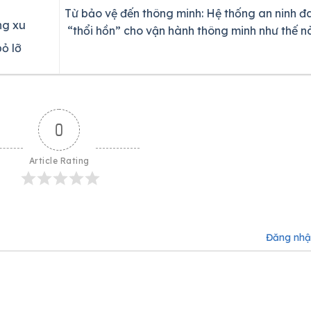
Từ bảo vệ đến thông minh: Hệ thống an ninh đ
ng xu
“thổi hồn” cho vận hành thông minh như thế n
ỏ lỡ
0
Article Rating
Đăng nh