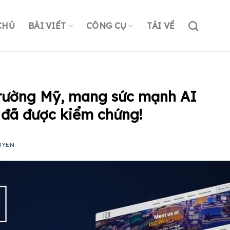
CHỦ
BÀI VIẾT
CÔNG CỤ
TẢI VỀ
trường Mỹ, mang sức mạnh AI
 đã được kiểm chứng!
UYEN