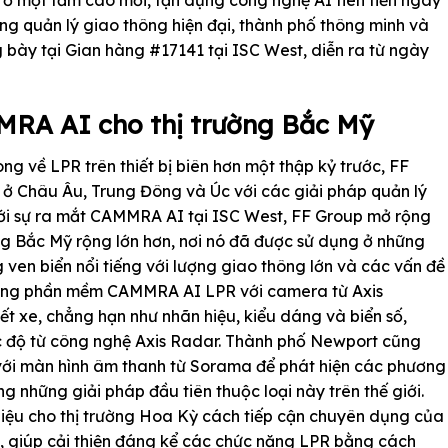
 ở một tầm cao mới, tận dụng công nghệ AI tiên tiến ngay
ng quản lý giao thông hiện đại, thành phố thông minh và
g bày tại Gian hàng #17141 tại ISC West, diễn ra từ ngày
MRA AI cho thị trường Bắc Mỹ
ng về LPR trên thiết bị biên hơn một thập kỷ trước, FF
 ở Châu Âu, Trung Đông và Úc với các giải pháp quản lý
ới sự ra mắt CAMMRA AI tại ISC West, FF Group mở rộng
g Bắc Mỹ rộng lớn hơn, nơi nó đã được sử dụng ở những
 ven biển nổi tiếng với lượng giao thông lớn và các vấn đề
dụng phần mềm CAMMRA AI LPR với camera từ Axis
t xe, chẳng hạn như nhãn hiệu, kiểu dáng và biển số,
tốc độ từ công nghệ Axis Radar. Thành phố Newport cũng
ới màn hình âm thanh từ Sorama để phát hiện các phương
ng những giải pháp đầu tiên thuộc loại này trên thế giới.
thiệu cho thị trường Hoa Kỳ cách tiếp cận chuyên dụng của
iên, giúp cải thiện đáng kể các chức năng LPR bằng cách