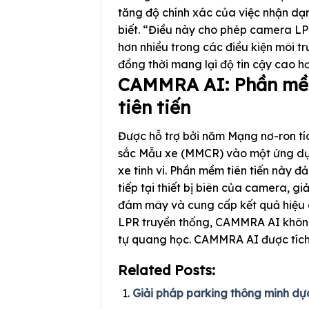
tăng độ chính xác của việc nhận dạ
biết. “Điều này cho phép camera L
hơn nhiều trong các điều kiện môi tr
đồng thời mang lại độ tin cậy cao h
CAMMRA AI: Phần mềm 
tiên tiến
Được hỗ trợ bởi năm Mạng nơ-ron 
sắc Mẫu xe (MMCR) vào một ứng dụng
xe tinh vi. Phần mềm tiên tiến này đ
tiếp tại thiết bị biên của camera, 
đám mây và cung cấp kết quả hiệu 
LPR truyền thống, CAMMRA AI không
tự quang học. CAMMRA AI được tích
Related Posts:
Giải pháp parking thông minh dự