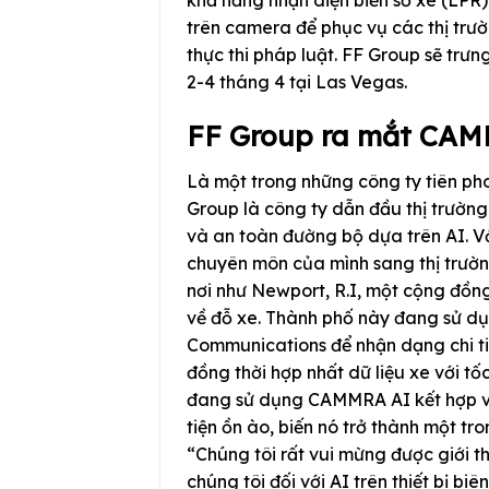
khả năng nhận diện biển số xe (LPR)
trên camera để phục vụ các thị trườ
thực thi pháp luật. FF Group sẽ trưn
2-4 tháng 4 tại Las Vegas.
FF Group ra mắt CAM
Là một trong những công ty tiên pho
Group là công ty dẫn đầu thị trường
và an toàn đường bộ dựa trên AI. V
chuyên môn của mình sang thị trườn
nơi như Newport, R.I, một cộng đồng
về đỗ xe. Thành phố này đang sử 
Communications để nhận dạng chi tiế
đồng thời hợp nhất dữ liệu xe với 
đang sử dụng CAMMRA AI kết hợp v
tiện ồn ào, biến nó trở thành một tro
“Chúng tôi rất vui mừng được giới 
chúng tôi đối với AI trên thiết bị b