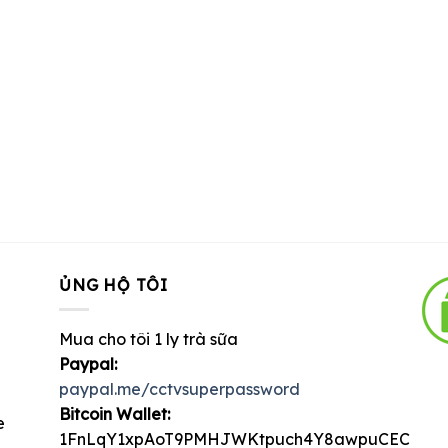
ỦNG HỘ TÔI
Mua cho tôi 1 ly trà sữa
Paypal:
paypal.me/cctvsuperpassword
Bitcoin Wallet:
e
1FnLqY1xpAoT9PMHJWKtpuch4Y8awpuCEC