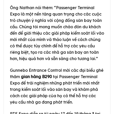
Ông Nathan nói thêm: “Passenger Terminal
Expo là một nền tảng quan trọng cho các cuộc
trò chuyện ý nghĩa với cộng đồng sân bay toàn
cầu. Chúng tôi mong muốn chào đón du khách
đến để giới thiệu các giải pháp kiểm soát lối vào
mới nhất của mình và thảo luận về cách chúng
có thể được tùy chỉnh để hỗ trợ các yêu cầu
riêng biệt, tạo ra các nhà ga sân bay an toàn
hơn, hiệu quả hơn và sẵn sàng cho tương lai.”
Gunnebo Entrance Control mời các đại biểu ghé
thăm
gian hàng B290
tại Passenger Terminal
Expo để trải nghiệm những phát triển mới nhất
trong kiểm soát lối vào sân bay và khám phá
cách các giải pháp của họ có thể hỗ trợ các
yêu cầu nhà ga đang phát triển.
PTE Expo diễn ra từ ngày 17 đến 19 tháng 3 tại