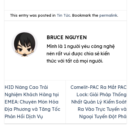
This entry was posted in
Tin Tức
. Bookmark the
permalink
.
BRUCE NGUYEN
Mình là 1 người yêu công nghệ
nên rất vui được chia sẻ kiến
thức với tất cả mọi người.
HID Nâng Cao Trải
Comelit-PAC Ra Mắt PAC
Nghiệm Khách Hàng tại
Lock: Giải Pháp Thống
EMEA: Chuyên Môn Hóa
Nhất Quản Lý Kiểm Soát
Địa Phương và Tăng Tốc
Ra Vào Trực Tuyến và
Phản Hồi Dịch Vụ
Ngoại Tuyến Đột Phá