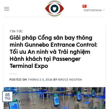
Skip
to
Vietnamese
content
TIN TỨC
Giải pháp Cổng sân bay thông
minh Gunnebo Entrance Control:
Tối ưu An ninh và Trải nghiệm
Hành khách tại Passenger
Terminal Expo
POSTED ON
THÁNG 2 5, 2026
BY
BRUCE NGUYEN
05
Th2