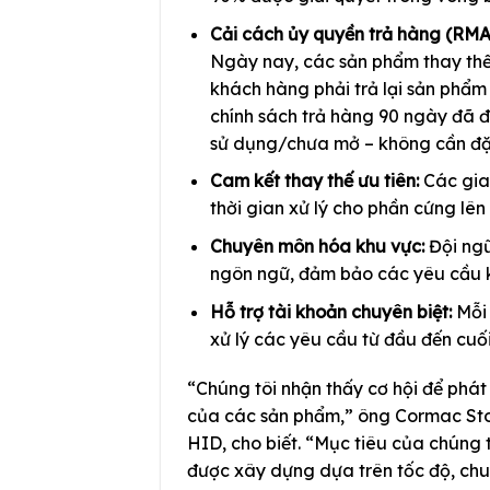
Cải cách ủy quyền trả hàng (RMA
Ngày nay, các sản phẩm thay th
khách hàng phải trả lại sản phẩm
chính sách trả hàng 90 ngày đã đ
sử dụng/chưa mở – không cần đặt
Cam kết thay thế ưu tiên:
Các gia
thời gian xử lý cho phần cứng lên
Chuyên môn hóa khu vực:
Đội ngũ
ngôn ngữ, đảm bảo các yêu cầu k
Hỗ trợ tài khoản chuyên biệt:
Mỗi 
xử lý các yêu cầu từ đầu đến cuối
“Chúng tôi nhận thấy cơ hội để phát 
của các sản phẩm,” ông Cormac St
HID, cho biết. “Mục tiêu của chúng t
được xây dựng dựa trên tốc độ, chu