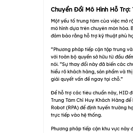
Chuyển Đổi Mô Hình Hỗ Trợ:
Một yếu tố trung tâm của việc mở rộ
mô hình dựa trên chuyên môn hóa. 
đảm bảo rằng hỗ trợ kỹ thuật phù hợ
“Phương pháp tiếp cận tập trung và
với toàn bộ quyền sở hữu từ đầu đế
nói. “Sự thay đổi này đã biến các c
hiểu rõ khách hàng, sản phẩm và th
giải quyết vấn đề ngay tại chỗ.”
Để hỗ trợ các tiêu chuẩn này, HID đ
Trung Tâm Chỉ Huy Khách Hàng để h
Robot (RPA) để định tuyến trường hợ
trực tiếp vào hệ thống.
Phương pháp tiếp cận khu vực này 