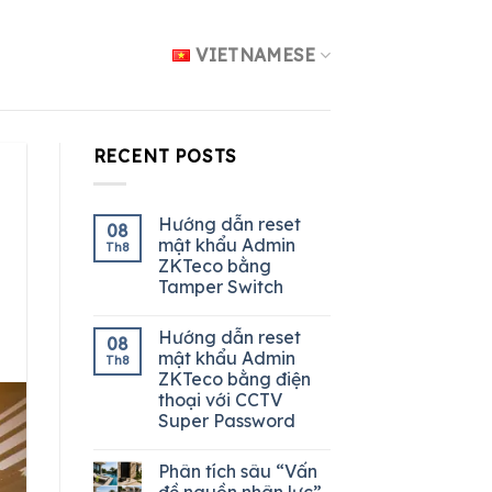
VIETNAMESE
RECENT POSTS
Hướng dẫn reset
08
mật khẩu Admin
Th8
ZKTeco bằng
Tamper Switch
Hướng dẫn reset
08
mật khẩu Admin
Th8
ZKTeco bằng điện
thoại với CCTV
Super Password
Phân tích sâu “Vấn
đề nguồn nhân lực”