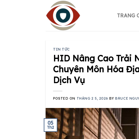
Skip
to
TRANG 
content
TIN TỨC
HID Nâng Cao Trải 
Chuyên Môn Hóa Địa
Dịch Vụ
POSTED ON
THÁNG 2 5, 2026
BY
BRUCE NGU
05
Th2