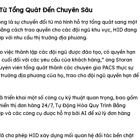
 Từ Tổng Quát Đến Chuyên Sâu
ng là sự chuyển đổi từ mô hình hỗ trợ tổng quát sang một
Bằng cách trao quyền cho các đội ngũ khu vực, HID đang
p với nhu cầu thị trường địa phương.
o việc thành lập các đội ngũ được đào tạo, có quyền hạn
n cuối đối với các yêu cầu của khách hàng,” ông Storan
huyên viên tổng quát thành các chuyên gia PACS thực sự
ị trường địa phương của họ, trao cho đội ngũ quyền hạn để
ã triển khai một số công cụ kỹ thuật quan trọng, bao gồm
iển thị đơn hàng 24/7, Tự Động Hóa Quy Trình Bằng
p và các công cụ được hỗ trợ bởi AI để xử lý đơn hàng
đã cho phép HID xây dựng mối quan hệ đối tác bền chặt