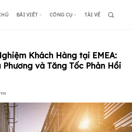
CHỦ
BÀI VIẾT
CÔNG CỤ
TẢI VỀ
Nghiệm Khách Hàng tại EMEA:
 Phương và Tăng Tốc Phản Hồi
YEN