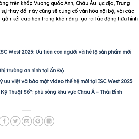
hàng trên khắp Vương quốc Anh, Châu Âu lục địa, Trung
sự thay đổi này cũng sẽ củng cố văn hóa nội bộ, với các
à gắn kết cao hơn trong khả năng tạo ra tác động hữu hình
ISC West 2025: Ưu tiên con người và hé lộ sản phẩm mới
hị trường an ninh tại Ấn Độ
lý ưu việt và bảo mật video thế hệ mới tại ISC West 2025
 Kỹ Thuật Số”: phủ sóng khu vực Châu Á – Thái Bình