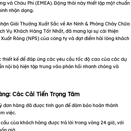
ng và Châu Phi (EMEA). Động thái này thiết lập một chuẩn
ninh nhận dạng.
 nhận Giải Thưởng Xuất Sắc về An Ninh & Phòng Cháy Chữa
h Vụ Khách Hàng Tốt Nhất, đã mang lại sự cải thiện
ề Xuất Ròng (NPS) của công ty và đạt điểm hài lòng khách
 thiết kế để đáp ứng các yêu cầu tốc độ cao của các dự
uẩn nội bộ hiện tập trung vào phản hồi nhanh chóng và
ng: Các Cải Tiến Trọng Tâm
lý đơn hàng đã được tinh gọn để đảm bảo hoàn thành
m việc.
ầu của khách hàng được trả lời trong vòng 24 giờ, với
ốn giờ.