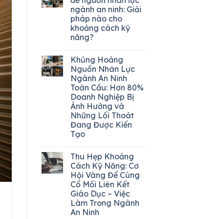
ngành an ninh: Giải
pháp nào cho
khoảng cách kỹ
năng?
Khủng Hoảng
Nguồn Nhân Lực
Ngành An Ninh
Toàn Cầu: Hơn 80%
Doanh Nghiệp Bị
Ảnh Hưởng và
Những Lối Thoát
Đang Được Kiến
Tạo
Thu Hẹp Khoảng
Cách Kỹ Năng: Cơ
Hội Vàng Để Củng
Cố Mối Liên Kết
Giáo Dục – Việc
Làm Trong Ngành
An Ninh