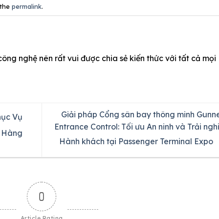
 the
permalink
.
công nghệ nên rất vui được chia sẻ kiến thức với tất cả mọi
Giải pháp Cổng sân bay thông minh Gunn
hục Vụ
Entrance Control: Tối ưu An ninh và Trải ng
h Hàng
Hành khách tại Passenger Terminal Expo
0
Article Rating