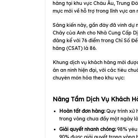
hàng tại khu vực Châu Âu, Trung Đô
mực mới về hỗ trợ trong lĩnh vực an 
Sáng kiến này, gần đây đã vinh dự
Cháy của Anh cho Nhà Cung Cấp Dịc
đáng kể với 76 điểm trong Chỉ Số Đ
hàng (CSAT) là 86.
Khung dịch vụ khách hàng mới được
án an ninh hiện đại, với các tiêu ch
chuyên môn hóa theo khu vực:
Nâng Tầm Dịch Vụ Khách Hà
Hoàn tất đơn hàng:
Quy trình xử 
trong vòng chưa đầy một ngày là
Giải quyết nhanh chóng:
98% yêu c
90% được giải quyết trong vòng b