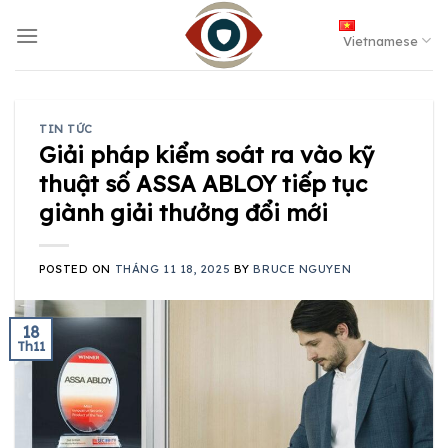
Skip
to
Vietnamese
content
TIN TỨC
Giải pháp kiểm soát ra vào kỹ
thuật số ASSA ABLOY tiếp tục
giành giải thưởng đổi mới
POSTED ON
THÁNG 11 18, 2025
BY
BRUCE NGUYEN
18
Th11