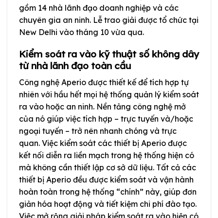
gồm 14 nhà lãnh đạo doanh nghiệp và các
chuyên gia an ninh. Lễ trao giải được tổ chức tại
New Delhi vào tháng 10 vừa qua.
Kiểm soát ra vào kỹ thuật số không dây
từ nhà lãnh đạo toàn cầu
Công nghệ Aperio được thiết kế để tích hợp tự
nhiên với hầu hết mọi hệ thống quản lý kiểm soát
ra vào hoặc an ninh. Nền tảng công nghệ mở
của nó giúp việc tích hợp – trực tuyến và/hoặc
ngoại tuyến – trở nên nhanh chóng và trực
quan. Việc kiểm soát các thiết bị Aperio được
kết nối diễn ra liền mạch trong hệ thống hiện có
mà không cần thiết lập cơ sở dữ liệu. Tất cả các
thiết bị Aperio đều được kiểm soát và vận hành
hoàn toàn trong hệ thống “chính” này, giúp đơn
giản hóa hoạt động và tiết kiệm chi phí đào tạo.
Việc mở rộng giải pháp kiểm soát ra vào hiện có