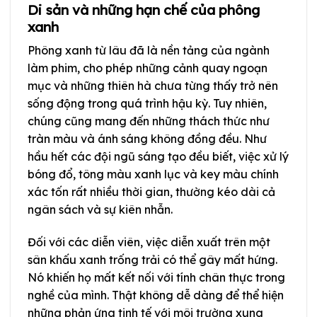
Di sản và những hạn chế của phông
xanh
Phông xanh từ lâu đã là nền tảng của ngành
làm phim, cho phép những cảnh quay ngoạn
mục và những thiên hà chưa từng thấy trở nên
sống động trong quá trình hậu kỳ. Tuy nhiên,
chúng cũng mang đến những thách thức như
tràn màu và ánh sáng không đồng đều. Như
hầu hết các đội ngũ sáng tạo đều biết, việc xử lý
bóng đổ, tông màu xanh lục và key màu chính
xác tốn rất nhiều thời gian, thường kéo dài cả
ngân sách và sự kiên nhẫn.
Đối với các diễn viên, việc diễn xuất trên một
sân khấu xanh trống trải có thể gây mất hứng.
Nó khiến họ mất kết nối với tính chân thực trong
nghề của mình. Thật không dễ dàng để thể hiện
những phản ứng tinh tế với môi trường xung