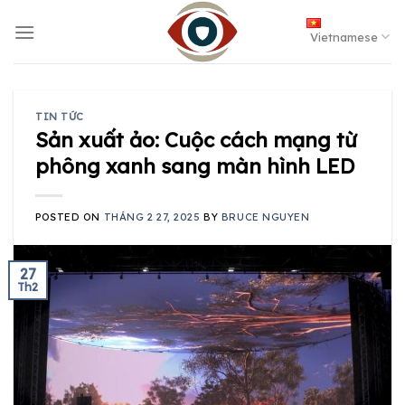
Skip
to
Vietnamese
content
TIN TỨC
Sản xuất ảo: Cuộc cách mạng từ
phông xanh sang màn hình LED
POSTED ON
THÁNG 2 27, 2025
BY
BRUCE NGUYEN
27
Th2