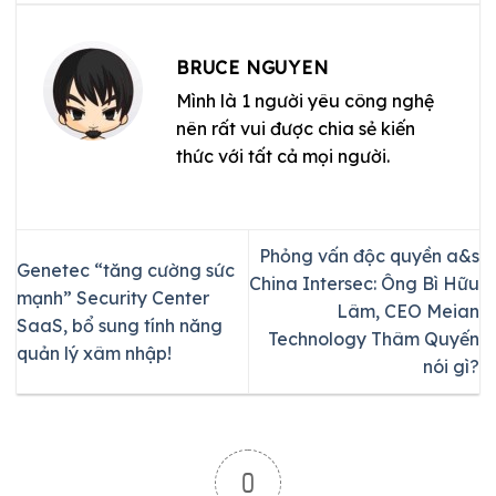
BRUCE NGUYEN
Mình là 1 người yêu công nghệ
nên rất vui được chia sẻ kiến
thức với tất cả mọi người.
Phỏng vấn độc quyền a&s
Genetec “tăng cường sức
China Intersec: Ông Bì Hữu
mạnh” Security Center
Lâm, CEO Meian
SaaS, bổ sung tính năng
Technology Thâm Quyến
quản lý xâm nhập!
nói gì?
0