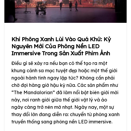
Khi Phông Xanh Lùi Vào Quá Khứ: Kỷ
Nguyên Mới Của Phông Nền LED
Immersive Trong Sản Xuất Phim Ảnh
Điều gì sẽ xảy ra nếu bạn có thể tạo ra một
khung cảnh sa mạc tuyệt đẹp hoặc một thế giới
ngoài hành tinh ngay lập tức? Không cần phải
chờ đợi hàng giờ hậu kỳ nữa. Các sản phẩm như
“The Mandalorian” đã làm nổi bật biên giới mới
này, nơi ranh giới giữa thế giới vật lý và ảo
ngày càng trở nên mờ nhạt. Ngày nay, một sự
thay đổi lớn đang diễn ra: chuyển từ phông xanh
truyền thống sang phông nền LED immersive.