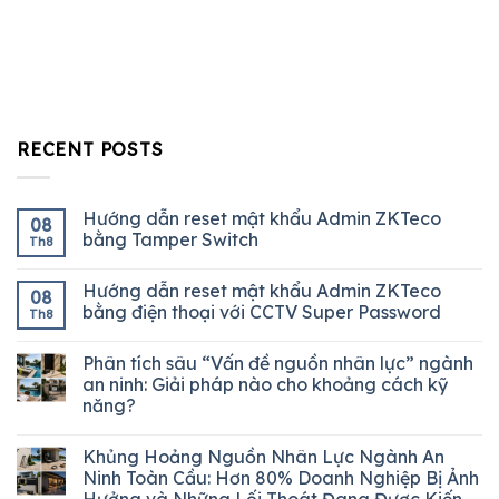
RECENT POSTS
Hướng dẫn reset mật khẩu Admin ZKTeco
08
bằng Tamper Switch
Th8
Hướng dẫn reset mật khẩu Admin ZKTeco
08
bằng điện thoại với CCTV Super Password
Th8
Phân tích sâu “Vấn đề nguồn nhân lực” ngành
an ninh: Giải pháp nào cho khoảng cách kỹ
năng?
Khủng Hoảng Nguồn Nhân Lực Ngành An
Ninh Toàn Cầu: Hơn 80% Doanh Nghiệp Bị Ảnh
Hưởng và Những Lối Thoát Đang Được Kiến