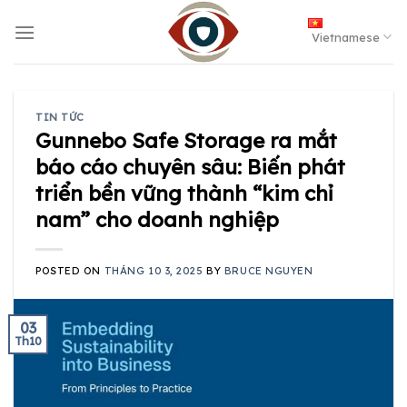
Skip
to
Vietnamese
content
TIN TỨC
Gunnebo Safe Storage ra mắt
báo cáo chuyên sâu: Biến phát
triển bền vững thành “kim chỉ
nam” cho doanh nghiệp
POSTED ON
THÁNG 10 3, 2025
BY
BRUCE NGUYEN
03
Th10