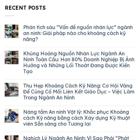
RECENT POSTS
Phân tích sâu “Vấn đề nguồn nhân lực” ngành
an ninh: Giải pháp nào cho khoảng cách kỹ
năng?
Khủng Hoảng Nguồn Nhân Lực Ngành An
Ninh Toàn Cầu: Hơn 80% Doanh Nghiệp Bị Ảnh
Hưởng và Những Lối Thoát Đang Được Kiến
Tạo
Thu Hẹp Khoảng Cách Kỹ Năng: Cơ Hội Vàng
Để Củng Cố Mối Liên Kết Giáo Dục – Việc Làm
Trong Ngành An Ninh
Nâng tầm An ninh Vật lý: Khắc phục Khoảng
cách Kỹ năng bằng cách Xây dựng Kỹ thuật
viên Sẵn sàng cho Tương lai
Nghịch Lý Ngành An Ninh: Vì Sao Phải “Phát