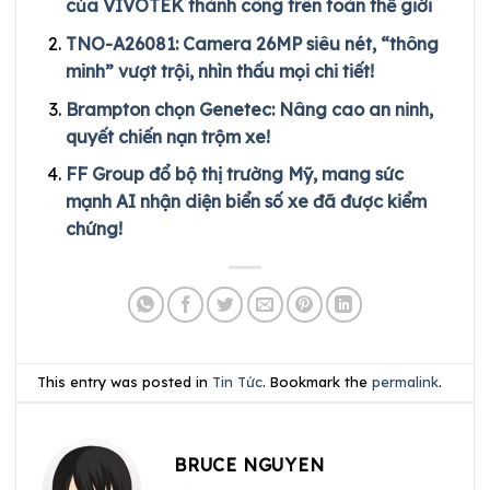
của VIVOTEK thành công trên toàn thế giới
TNO-A26081: Camera 26MP siêu nét, “thông
minh” vượt trội, nhìn thấu mọi chi tiết!
Brampton chọn Genetec: Nâng cao an ninh,
quyết chiến nạn trộm xe!
FF Group đổ bộ thị trường Mỹ, mang sức
mạnh AI nhận diện biển số xe đã được kiểm
chứng!
This entry was posted in
Tin Tức
. Bookmark the
permalink
.
BRUCE NGUYEN