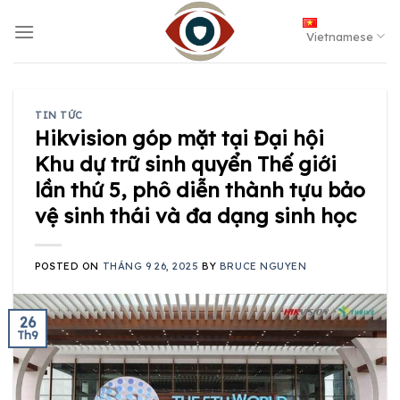
Skip
to
Vietnamese
content
TIN TỨC
Hikvision góp mặt tại Đại hội
Khu dự trữ sinh quyển Thế giới
lần thứ 5, phô diễn thành tựu bảo
vệ sinh thái và đa dạng sinh học
POSTED ON
THÁNG 9 26, 2025
BY
BRUCE NGUYEN
26
Th9