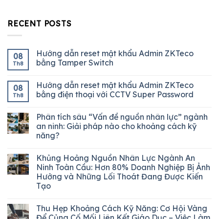
RECENT POSTS
Hướng dẫn reset mật khẩu Admin ZKTeco
08
bằng Tamper Switch
Th8
Hướng dẫn reset mật khẩu Admin ZKTeco
08
bằng điện thoại với CCTV Super Password
Th8
Phân tích sâu “Vấn đề nguồn nhân lực” ngành
an ninh: Giải pháp nào cho khoảng cách kỹ
năng?
Khủng Hoảng Nguồn Nhân Lực Ngành An
Ninh Toàn Cầu: Hơn 80% Doanh Nghiệp Bị Ảnh
Hưởng và Những Lối Thoát Đang Được Kiến
Tạo
Thu Hẹp Khoảng Cách Kỹ Năng: Cơ Hội Vàng
Để Củng Cố Mối Liên Kết Giáo Dục – Việc Làm