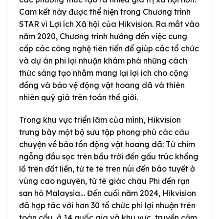
Cam kết này được thể hiện trong Chương trình
STAR vì Lợi ích Xã hội của Hikvision. Ra mắt vào
năm 2020, Chương trình hướng đến việc cung
cấp các công nghệ tiên tiến để giúp các tổ chức
và dự án phi lợi nhuận khám phá những cách
thức sáng tạo nhằm mang lại lợi ích cho cộng
đồng và bảo vệ động vật hoang dã và thiên
nhiên quý giá trên toàn thế giới.
Trong khu vực triển lãm của mình, Hikvision
trưng bày một bộ sưu tập phong phú các câu
chuyện về bảo tồn động vật hoang dã: Từ chim
ngỗng đầu sọc trên bầu trời đến gấu trúc khổng
lồ trên đất liền, từ tê tê trên núi đến báo tuyết ở
vùng cao nguyên, từ tê giác châu Phi đến rạn
san hô Malaysia… Đến cuối năm 2024, Hikvision
đã hợp tác với hơn 30 tổ chức phi lợi nhuận trên
toàn cầu, ở 14 quốc gia và khu vực, truyền cảm