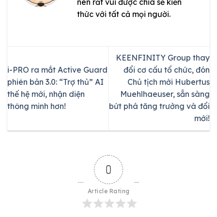
nên rất vui được chia sẻ kiến
thức với tất cả mọi người.
KEENFINITY Group thay
i-PRO ra mắt Active Guard
đổi cơ cấu tổ chức, đón
phiên bản 3.0: “Trợ thủ” AI
Chủ tịch mới Hubertus
thế hệ mới, nhận diện
Muehlhaeuser, sẵn sàng
thông minh hơn!
bứt phá tăng trưởng và đổi
mới!
0
Article Rating