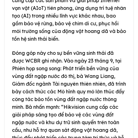
cung cấp các sản phẩm và giải pháp Internet
vạn vật (AIoT) tiên phong, ứng dụng trí tuệ nhân
tạo (AI) trong nhiều lĩnh vực khác nhau, bao
gồm bảo vệ rừng, bảo vệ chim di cư, phục hồi
môi trường sống của động vật hoang dã và bảo
tồn hệ sinh thái biển.
Đóng góp này cho sự bền vững sinh thái đã
được WCBR ghi nhận. Vào ngày 23 tháng 9, tại
Phiên họp song song: Phát triển bền vững của
vùng đất ngập nước đô thị, bà Wang Liang,
Giám đốc ngành Tài nguyên thiên nhiên, đã trình
bày cách thức các Mô hình quy mô lớn thúc đẩy
công tác bảo tồn vùng đất ngập nước thông
minh. Bà nhấn mạnh: “Hikvision cung cấp các
giải pháp sáng tạo để bảo vệ các vùng đất
ngập nước và khu dự trữ sinh quyển trên toàn
cầu, như hỗ trợ quan sát động vật hoang dã,
thúc đẩy phát triển các trung tâm tri thức và hỗ