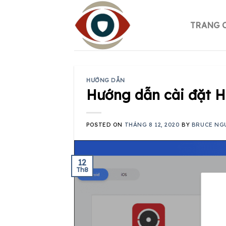
Skip
to
TRANG 
content
HƯỚNG DẪN
Hướng dẫn cài đặt H
POSTED ON
THÁNG 8 12, 2020
BY
BRUCE NG
12
Th8