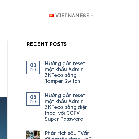
VIETNAMESE
RECENT POSTS
Hướng dẫn reset
08
mật khẩu Admin
Th8
ZKTeco bằng
Tamper Switch
Hướng dẫn reset
08
mật khẩu Admin
Th8
ZKTeco bằng điện
thoại với CCTV
Super Password
Phân tích sâu “Vấn
đề nguồn nhân lực”