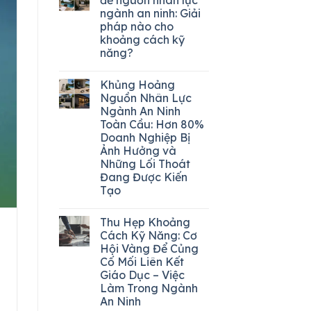
ngành an ninh: Giải
pháp nào cho
khoảng cách kỹ
năng?
Khủng Hoảng
Nguồn Nhân Lực
Ngành An Ninh
Toàn Cầu: Hơn 80%
Doanh Nghiệp Bị
Ảnh Hưởng và
Những Lối Thoát
Đang Được Kiến
Tạo
Thu Hẹp Khoảng
Cách Kỹ Năng: Cơ
Hội Vàng Để Củng
Cố Mối Liên Kết
Giáo Dục – Việc
Làm Trong Ngành
An Ninh