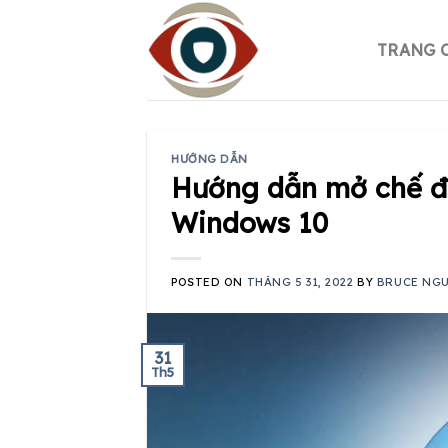
Skip
to
TRANG 
content
HƯỚNG DẪN
Hướng dẫn mở chế đ
Windows 10
POSTED ON
THÁNG 5 31, 2022
BY
BRUCE NG
31
Th5