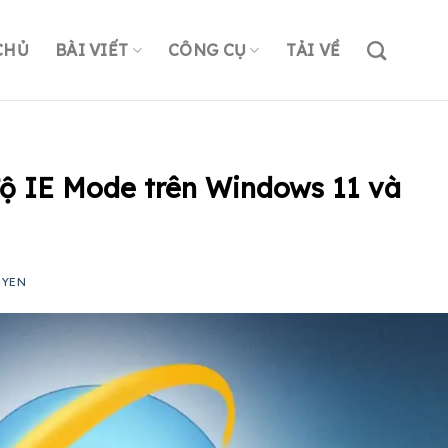
CHỦ
BÀI VIẾT
CÔNG CỤ
TẢI VỀ
ộ IE Mode trên Windows 11 và
UYEN