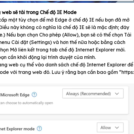
 web sẽ tải trong Chế độ IE Mode
 cấp một tùy chọn để mở Edge ở chế độ IE nếu bạn đã mở
Điều này không có nghĩa là chế độ IE sẽ là mặc định; đây
e.) Nếu bạn chọn Cho phép (Allow), bạn sẽ có thể chọn Tải
 menu Cài đặt (Settings) và hơn thế nữa hoặc bằng cách
ọn Mở liên kết trong tab chế độ Internet Explorer mới.
ạn cần khởi động lại trình duyệt của mình.
ang web cụ thể vào danh sách chế độ Internet Explorer để
ode với trang web đó. Lưu ý rằng bạn cần bao gồm “https: