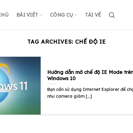
CHỦ
BÀI VIẾT
CÔNG CỤ
TẢI VỀ
TAG ARCHIVES:
CHẾ ĐỘ IE
Hướng dẫn mở chế độ IE Mode trên
Windows 10
Bạn cần sử dụng Internet Explorer để c
như camera giám [...]