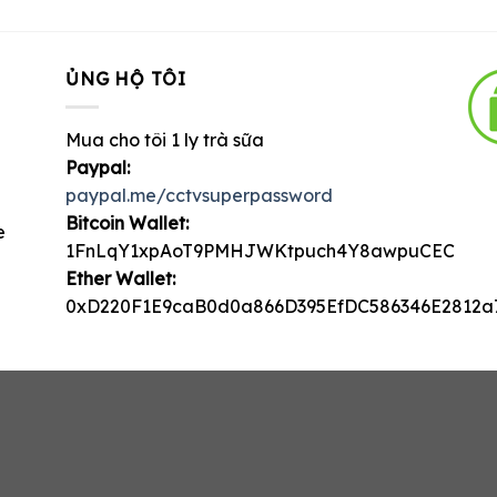
ỦNG HỘ TÔI
Mua cho tôi 1 ly trà sữa
Paypal:
paypal.me/cctvsuperpassword
Bitcoin Wallet:
e
1FnLqY1xpAoT9PMHJWKtpuch4Y8awpuCEC
Ether Wallet:
0xD220F1E9caB0d0a866D395EfDC586346E2812a