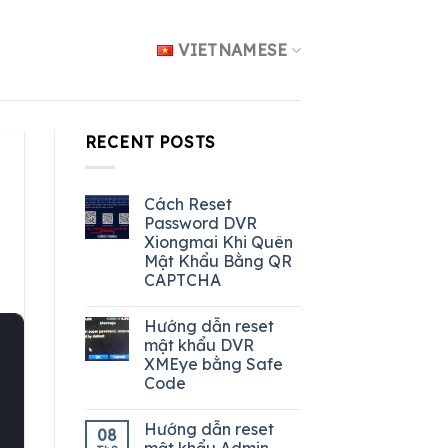
VIETNAMESE
RECENT POSTS
Cách Reset
Password DVR
Xiongmai Khi Quên
Mật Khẩu Bằng QR
CAPTCHA
Hướng dẫn reset
mật khẩu DVR
XMEye bằng Safe
Code
Hướng dẫn reset
08
mật khẩu Admin