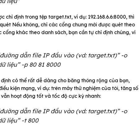
ữ liệu”
hỉ định trong tệp target.txt, ví dụ: 192.168.6.6:8000, thì
quét Nếu không, chỉ các cổng chung mới được quét theo
cổng khác theo danh sách, bạn cần tự chỉ định chúng, ví
ường dẫn file IP đầu vào (vd: target.txt)” -o
ữ liệu” -p 80 81 8000
 định có thể rất dễ dàng cho băng thông rộng của bạn,
iều kiện mạng, ví dụ: trên máy thử nghiệm của tôi, tăng số
 vẫn hoạt động tốt và tốc độ cực kỳ nhanh:
ường dẫn file IP đầu vào (vd: target.txt)” -o
ữ liệu” -t 800