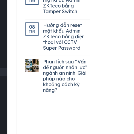
Th8
ZKTeco bằng
Tamper Switch
Hướng dẫn reset
08
mật khẩu Admin
Th8
ZKTeco bằng điện
thoại với CCTV
Super Password
Phân tích sâu “Vấn
đề nguồn nhân lực”
ngành an ninh: Giải
pháp nào cho
khoảng cách kỹ
năng?