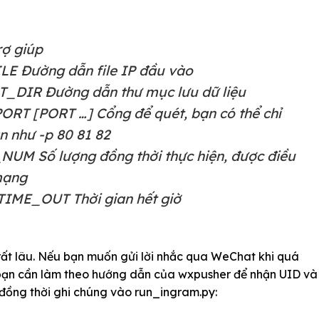
rợ giúp
ILE Đường dẫn file IP đầu vào
T_DIR Đường dẫn thư mục lưu dữ liệu
PORT [PORT …] Cổng để quét, bạn có thể chỉ
n như -p 80 81 82
UM Số lượng đồng thời thực hiện, được điều
mạng
TIME_OUT Thời gian hết giờ
 rất lâu. Nếu bạn muốn gửi lời nhắc qua WeChat khi quá
, bạn cần làm theo hướng dẫn của wxpusher để nhận UID và
ồng thời ghi chúng vào run_ingram.py: