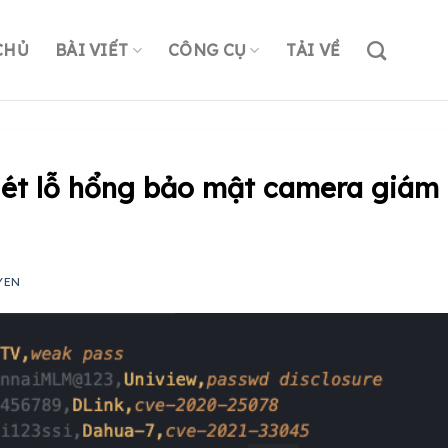
CHỦ
BÀI VIẾT
CÔNG CỤ
TẢI VỀ
uét lỗ hổng bảo mật camera giám
YEN