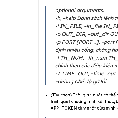
optional arguments:
-h, –help Danh sách lệnh t
-i IN_FILE, –in_file IN_F
-o OUT_DIR, –out_dir OU
-p PORT [PORT …], –port 
định nhiều cổng, chẳng hạ
-t TH_NUM, –th_num TH_N
chỉnh theo các điều kiện 
-T TIME_OUT, –time_out 
–debug Chế độ gỡ lỗi
(Tùy chọn) Thời gian quét có thể
trình quét chương trình kết thúc
APP_TOKEN duy nhất của mình, đ