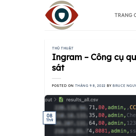
Skip
to
TRANG 
content
THỦ THUẬT
Ingram – Công cụ q
sát
POSTED ON
THÁNG 9 8, 2022
BY
BRUCE NGU
08
Th9