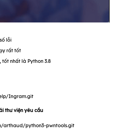
ố lỗi
y rất tốt
 tốt nhất là Python 3.8
help/Ingram.git
i thư viện yêu cầu
com/arthaud/python3-pwntools.git