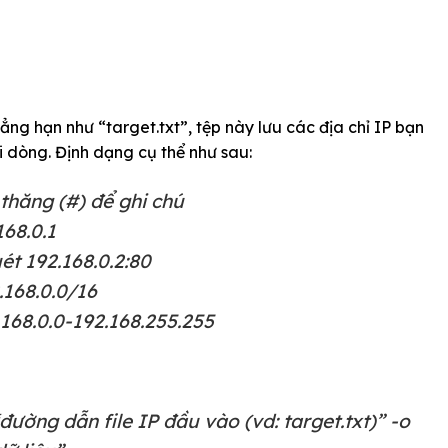
ẳng hạn như “target.txt”, tệp này lưu các địa chỉ IP bạn
 dòng. Định dạng cụ thể như sau:
thăng (#) để ghi chú
168.0.1
ét 192.168.0.2:80
.168.0.0/16
.168.0.0-192.168.255.255
ường dẫn file IP đầu vào (vd: target.txt)” -o