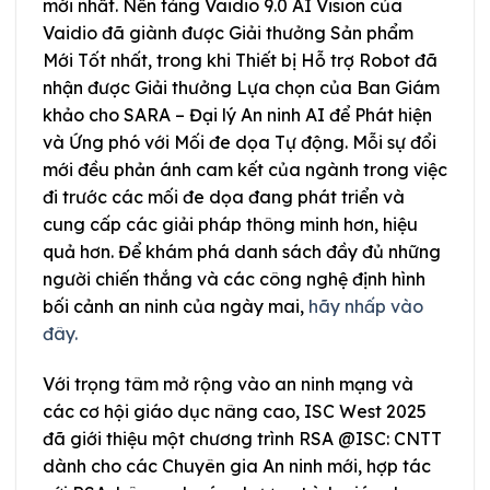
mới nhất. Nền tảng Vaidio 9.0 AI Vision của
Vaidio đã giành được Giải thưởng Sản phẩm
Mới Tốt nhất, trong khi Thiết bị Hỗ trợ Robot đã
nhận được Giải thưởng Lựa chọn của Ban Giám
khảo cho SARA – Đại lý An ninh AI để Phát hiện
và Ứng phó với Mối đe dọa Tự động. Mỗi sự đổi
mới đều phản ánh cam kết của ngành trong việc
đi trước các mối đe dọa đang phát triển và
cung cấp các giải pháp thông minh hơn, hiệu
quả hơn. Để khám phá danh sách đầy đủ những
người chiến thắng và các công nghệ định hình
bối cảnh an ninh của ngày mai,
hãy nhấp vào
đây.
Với trọng tâm mở rộng vào an ninh mạng và
các cơ hội giáo dục nâng cao, ISC West 2025
đã giới thiệu một chương trình RSA @ISC: CNTT
dành cho các Chuyên gia An ninh mới, hợp tác