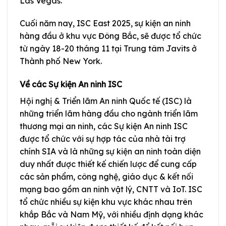
Las Vegas.
Cuối năm nay, ISC East 2025, sự kiện an ninh
hàng đầu ở khu vực Đông Bắc, sẽ được tổ chức
từ ngày 18-20 tháng 11 tại Trung tâm Javits ở
Thành phố New York.
Về các Sự kiện An ninh ISC
Hội nghị & Triển lãm An ninh Quốc tế (ISC) là
những triển lãm hàng đầu cho ngành triển lãm
thương mại an ninh, các Sự kiện An ninh ISC
được tổ chức với sự hợp tác của nhà tài trợ
chính SIA và là những sự kiện an ninh toàn diện
duy nhất được thiết kế chiến lược để cung cấp
các sản phẩm, công nghệ, giáo dục & kết nối
mạng bao gồm an ninh vật lý, CNTT và IoT. ISC
tổ chức nhiều sự kiện khu vực khác nhau trên
khắp Bắc và Nam Mỹ, với nhiều định dạng khác