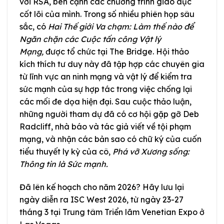
với RSA, bên cạnh các chương trình giáo dục
cốt lõi của mình. Trong số nhiều phiên họp sâu
sắc, có
Hai Thế giới Va chạm: Làm thế nào để
Ngăn chặn các Cuộc tấn công Vật lý
Mạng,
được tổ chức tại The Bridge. Hội thảo
kích thích tư duy này đã tập hợp các chuyên gia
từ lĩnh vực an ninh mạng và vật lý để kiểm tra
sức mạnh của sự hợp tác trong việc chống lại
các mối đe dọa hiện đại. Sau cuộc thảo luận,
những người tham dự đã có cơ hội gặp gỡ Deb
Radcliff, nhà báo và tác giả viết về tội phạm
mạng, và nhận các bản sao có chữ ký của cuốn
tiểu thuyết ly kỳ của cô,
Phá vỡ Xương sống:
Thông tin là Sức mạnh.
Đã lên kế hoạch cho năm 2026? Hãy lưu lại
ngày diễn ra ISC West 2026, từ ngày 23-27
tháng 3 tại Trung tâm Triển lãm Venetian Expo ở