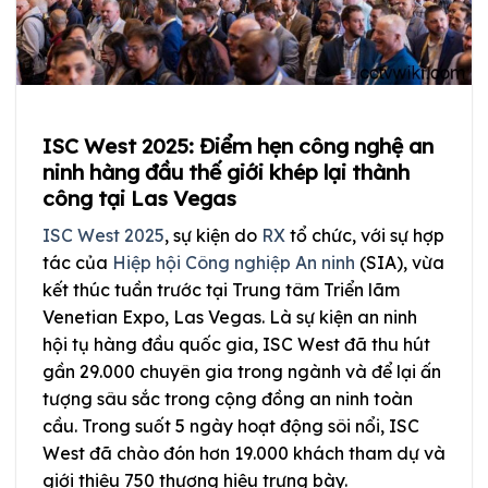
ISC West 2025: Điểm hẹn công nghệ an
ninh hàng đầu thế giới khép lại thành
công tại Las Vegas
ISC West 2025
, sự kiện do
RX
tổ chức, với sự hợp
tác của
Hiệp hội Công nghiệp An ninh
(SIA), vừa
kết thúc tuần trước tại Trung tâm Triển lãm
Venetian Expo, Las Vegas. Là sự kiện an ninh
hội tụ hàng đầu quốc gia, ISC West đã thu hút
gần 29.000 chuyên gia trong ngành và để lại ấn
tượng sâu sắc trong cộng đồng an ninh toàn
cầu. Trong suốt 5 ngày hoạt động sôi nổi, ISC
West đã chào đón hơn 19.000 khách tham dự và
giới thiệu 750 thương hiệu trưng bày.