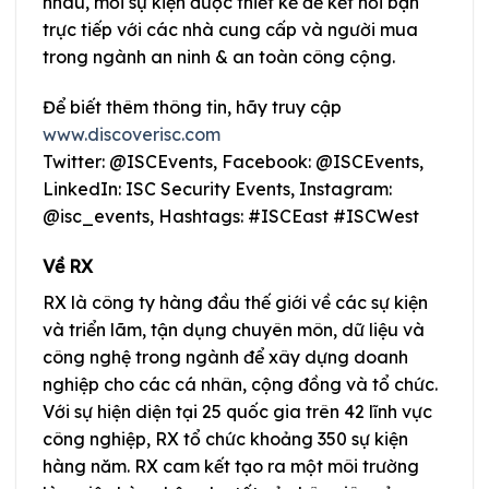
nhau, mỗi sự kiện được thiết kế để kết nối bạn
trực tiếp với các nhà cung cấp và người mua
trong ngành an ninh & an toàn công cộng.
Để biết thêm thông tin, hãy truy cập
www.discoverisc.com
Twitter: @ISCEvents, Facebook: @ISCEvents,
LinkedIn: ISC Security Events, Instagram:
@isc_events, Hashtags: #ISCEast #ISCWest
Về RX
RX là công ty hàng đầu thế giới về các sự kiện
và triển lãm, tận dụng chuyên môn, dữ liệu và
công nghệ trong ngành để xây dựng doanh
nghiệp cho các cá nhân, cộng đồng và tổ chức.
Với sự hiện diện tại 25 quốc gia trên 42 lĩnh vực
công nghiệp, RX tổ chức khoảng 350 sự kiện
hàng năm. RX cam kết tạo ra một môi trường