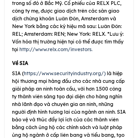
trong số đó ở Bắc Mỹ. Cổ phiếu của RELX PLC,
công ty mẹ, được giao dịch trên các sàn giao
dịch chứng khoán Luân Đôn, Amsterdam và
New York bằng các ký hiệu mã sau: Luân Đôn:
REL; Amsterdam: REN; New York: RELX. *Lưu ý:
Vốn hóa thị trường hiện tại có thể được tìm thấy
tại
http://www.relx.com/investors.
Về SIA
SIA (
https://www.securityindustry.org/)
là hiệp
hội thương mại hàng đầu cho các nhà cung cấp
giải pháp an ninh toàn cầu, với hơn 1.500 công
ty thành viên sáng tạo đại diện cho hàng nghìn
nhà lãnh đạo và chuyên gia an ninh, những
người định hình tương lai của ngành an ninh. SIA
bảo vệ và thúc đẩy lợi ích của các thành viên
bằng cách ủng hộ các chính sách và luật pháp
ủng hộ ngành ở cấp liên bang và tiểu bang, tạo