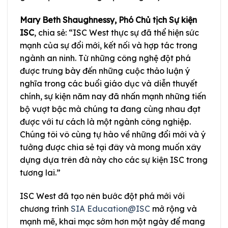
Mary Beth Shaughnessy, Phó Chủ tịch Sự kiện
ISC
, chia sẻ: “ISC West thực sự đã thể hiện sức
mạnh của sự đổi mới, kết nối và hợp tác trong
ngành an ninh. Từ những công nghệ đột phá
được trưng bày đến những cuộc thảo luận ý
nghĩa trong các buổi giáo dục và diễn thuyết
chính, sự kiện năm nay đã nhấn mạnh những tiến
bộ vượt bậc mà chúng ta đang cùng nhau đạt
được với tư cách là một ngành công nghiệp.
Chúng tôi vô cùng tự hào về những đổi mới và ý
tưởng được chia sẻ tại đây và mong muốn xây
dựng dựa trên đà này cho các sự kiện ISC trong
tương lai.”
ISC West đã tạo nên bước đột phá mới với
chương trình
SIA Education@ISC
mở rộng và
mạnh mẽ, khai mạc sớm hơn một ngày để mang