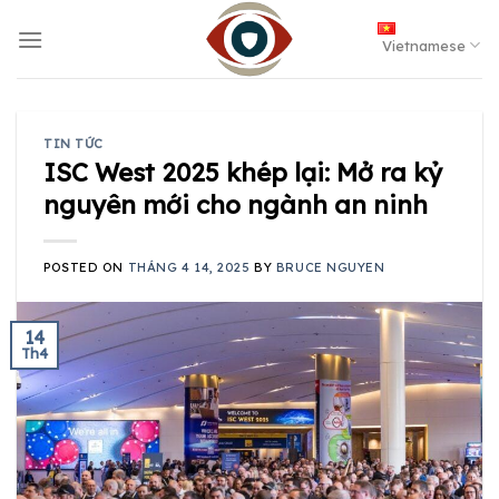
Skip
to
Vietnamese
content
TIN TỨC
ISC West 2025 khép lại: Mở ra kỷ
nguyên mới cho ngành an ninh
POSTED ON
THÁNG 4 14, 2025
BY
BRUCE NGUYEN
14
Th4