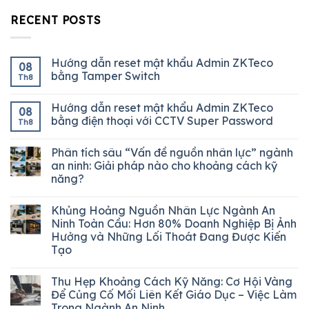
RECENT POSTS
Hướng dẫn reset mật khẩu Admin ZKTeco
08
bằng Tamper Switch
Th8
Hướng dẫn reset mật khẩu Admin ZKTeco
08
bằng điện thoại với CCTV Super Password
Th8
Phân tích sâu “Vấn đề nguồn nhân lực” ngành
an ninh: Giải pháp nào cho khoảng cách kỹ
năng?
Khủng Hoảng Nguồn Nhân Lực Ngành An
Ninh Toàn Cầu: Hơn 80% Doanh Nghiệp Bị Ảnh
Hưởng và Những Lối Thoát Đang Được Kiến
Tạo
Thu Hẹp Khoảng Cách Kỹ Năng: Cơ Hội Vàng
Để Củng Cố Mối Liên Kết Giáo Dục – Việc Làm
Trong Ngành An Ninh