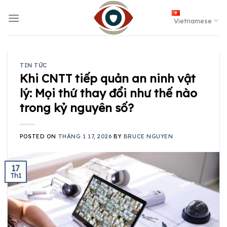
Skip
to
Vietnamese
content
TIN TỨC
Khi CNTT tiếp quản an ninh vật
lý: Mọi thứ thay đổi như thế nào
trong kỷ nguyên số?
POSTED ON
THÁNG 1 17, 2026
BY
BRUCE NGUYEN
17
Th1