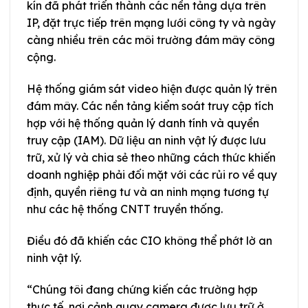
kín đã phát triển thành các nền tảng dựa trên
IP, đặt trực tiếp trên mạng lưới công ty và ngày
càng nhiều trên các môi trường đám mây công
cộng.
Hệ thống giám sát video hiện được quản lý trên
đám mây. Các nền tảng kiểm soát truy cập tích
hợp với hệ thống quản lý danh tính và quyền
truy cập (IAM). Dữ liệu an ninh vật lý được lưu
trữ, xử lý và chia sẻ theo những cách thức khiến
doanh nghiệp phải đối mặt với các rủi ro về quy
định, quyền riêng tư và an ninh mạng tương tự
như các hệ thống CNTT truyền thống.
Điều đó đã khiến các CIO không thể phớt lờ an
ninh vật lý.
“Chúng tôi đang chứng kiến các trường hợp
thực tế, nơi cảnh quay camera được lưu trữ ở