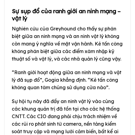
Sự sụp đổ của ranh giới an ninh mạng –
vật lý
Nghiên cứu của Greyhound cho thấy sự phân
biệt giữa an ninh mạng và an ninh vật lý không
còn mang ý nghĩa về mặt vận hành. Kẻ tấn công
không phân biệt giữa các điểm xâm nhập kỹ
thuật số và vật lý, và các nhà quản lý cũng vậy.
“Ranh giới hoạt động giữa an ninh mạng và vật
lý đã sụp đổ”, Gogia khẳng định. “Kẻ tấn công
không quan tâm chúng sử dụng cửa nào”.
Sự hội tụ này đã đẩy an ninh vật lý vào cùng
các khung quản trị đã tồn tại cho các hệ thống
CNTT. Các CIO đang phải chịu trách nhiệm về
các rủi ro phát sinh từ camera, nền tảng kiểm
soát truy cập và mạng lưới cảm biến, bất kể ai