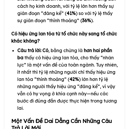
cách họ kinh doanh, với tỷ lệ lớn hơn thấy sự
gián đoạn “đáng kể” (
41%
) so với tỷ lệ thấy
sự gián đoạn “thỉnh thoảng” (
36%
).
Có hiệu ứng lan tỏa từ tổ chức này sang tổ chức
khác không?
Câu trả lời: Có
, bằng chứng là
hơn hai phần
ba
thấy có hiệu ứng lan tỏa, cho thấy “nhân
lực” là một vấn đề của toàn ngành. Tuy nhiên,
ít nhất thì tỷ lệ những người chỉ thấy hiệu ứng
lan tỏa “thỉnh thoảng” (
42%
) lớn hơn tỷ lệ
những người thấy hiệu ứng “đáng kể”, vì vậy
vẫn có hy vọng ở khía cạnh này—nếu các
bước đi đúng đắn được thực hiện trong tương
lai.
Một Vấn Đề Dai Dẳng Cần Những Câu
Trả Lời Mới