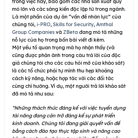
trong việc này, bao gồm các nhà sản xuất quy
mô lớn và các sáng kiến độc lập từ trong ngành.
Là một phần của dự án “vấn đề nhân lực” của
chúng tôi,
i-PRO
,
Skills for Security
,
Amthal
Group Companies
và
ZBeta
đang mô tả những
nỗ lực của họ trong bốn bài viết đi kèm.
Một yếu tố quan trọng mà họ nhận thấy (và
cũng được phản ánh trong câu trả lời của độc
giả chúng tôi cho các câu hỏi mở của khảo sát)
là các tổ chức phải tự mình thu hẹp khoảng
cách kỹ năng, hoặc hợp tác với các đối tác
cùng chí hướng. Ví dụ, một người trả lời khảo sát
đã mô tả như sau:
“Những thách thức đáng kể với việc tuyển dụng
tài năng đang cản trở đáng kể sự phát triển
kinh doanh. Chúng tôi đang giải quyết vấn đề
bằng cách đào tạo thực tập sinh và nâng cao