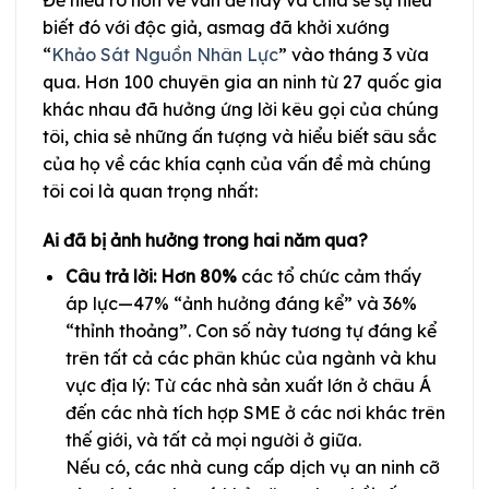
biết đó với độc giả, asmag đã khởi xướng
“
Khảo Sát Nguồn Nhân Lực
” vào tháng 3 vừa
qua. Hơn 100 chuyên gia an ninh từ 27 quốc gia
khác nhau đã hưởng ứng lời kêu gọi của chúng
tôi, chia sẻ những ấn tượng và hiểu biết sâu sắc
của họ về các khía cạnh của vấn đề mà chúng
tôi coi là quan trọng nhất:
Ai đã bị ảnh hưởng trong hai năm qua?
Câu trả lời: Hơn 80%
các tổ chức cảm thấy
áp lực—47% “ảnh hưởng đáng kể” và 36%
“thỉnh thoảng”. Con số này tương tự đáng kể
trên tất cả các phân khúc của ngành và khu
vực địa lý: Từ các nhà sản xuất lớn ở châu Á
đến các nhà tích hợp SME ở các nơi khác trên
thế giới, và tất cả mọi người ở giữa.
Nếu có, các nhà cung cấp dịch vụ an ninh cỡ