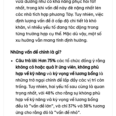
vừa dường như có khả năng phục hồi tốt
nhất, trong khi vấn đề này đè nặng nhất lên
các nhà tích hợp phương Tây. Tuy nhiên, việc
định lượng vấn đề ở cấp độ chi tiết là khó
khăn, vì nhiều yếu tố đang tác động trong
từng trường hợp cụ thể. Mặc dù vậy, một số
xu hướng vẫn mang tính định hướng.
Những vấn đề chính là gì?
Câu trả lời: Hơn 75%
các tổ chức đồng ý rằng
không có hoặc quá ít ứng viên
,
không phù
hợp về kỹ năng
và
kỳ vọng về lương bổng
là
những trở ngại chính để lấp đầy các vị trí còn
trống. Tuy nhiên, hai yếu tố sau cùng là quan
trọng nhất, với 48% cho rằng sự không phù
hợp về kỹ năng và kỳ vọng về lương bổng
đều là “vấn đề lớn”, và chỉ 37% và 38% tương
ứng cho rằng đó là “vấn đề nhỏ”.