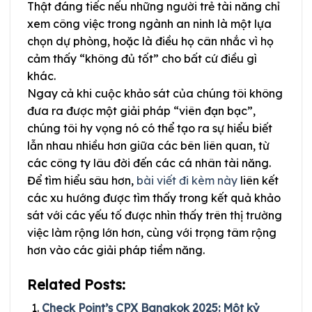
Thật đáng tiếc nếu những người trẻ tài năng chỉ
xem công việc trong ngành an ninh là một lựa
chọn dự phòng, hoặc là điều họ cân nhắc vì họ
cảm thấy “không đủ tốt” cho bất cứ điều gì
khác.
Ngay cả khi cuộc khảo sát của chúng tôi không
đưa ra được một giải pháp “viên đạn bạc”,
chúng tôi hy vọng nó có thể tạo ra sự hiểu biết
lẫn nhau nhiều hơn giữa các bên liên quan, từ
các công ty lâu đời đến các cá nhân tài năng.
Để tìm hiểu sâu hơn,
bài viết đi kèm này
liên kết
các xu hướng được tìm thấy trong kết quả khảo
sát với các yếu tố được nhìn thấy trên thị trường
việc làm rộng lớn hơn, cùng với trọng tâm rộng
hơn vào các giải pháp tiềm năng.
Related Posts:
Check Point’s CPX Bangkok 2025: Một kỷ