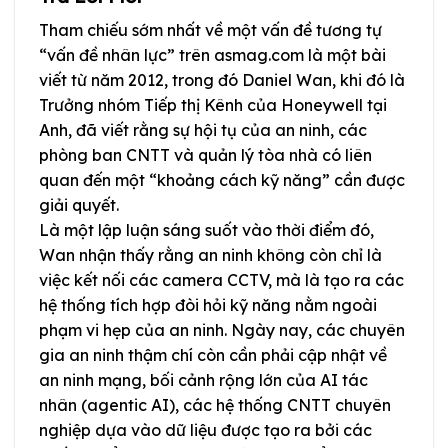
Tham chiếu sớm nhất về một vấn đề tương tự
“vấn đề nhân lực” trên asmag.com là một bài
viết từ năm 2012, trong đó Daniel Wan, khi đó là
Trưởng nhóm Tiếp thị Kênh của Honeywell tại
Anh, đã viết rằng sự hội tụ của an ninh, các
phòng ban CNTT và quản lý tòa nhà có liên
quan đến một “khoảng cách kỹ năng” cần được
giải quyết.
Là một lập luận sáng suốt vào thời điểm đó,
Wan nhận thấy rằng an ninh không còn chỉ là
việc kết nối các camera CCTV, mà là tạo ra các
hệ thống tích hợp đòi hỏi kỹ năng nằm ngoài
phạm vi hẹp của an ninh. Ngày nay, các chuyên
gia an ninh thậm chí còn cần phải cập nhật về
an ninh mạng, bối cảnh rộng lớn của AI tác
nhân (agentic AI), các hệ thống CNTT chuyên
nghiệp dựa vào dữ liệu được tạo ra bởi các