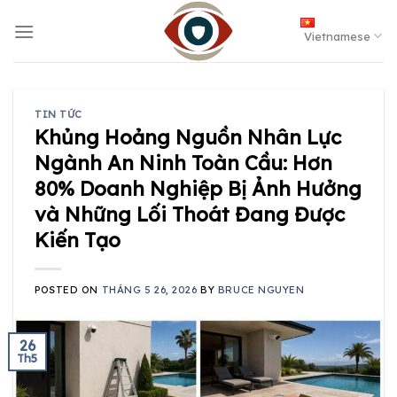
Skip
to
Vietnamese
content
TIN TỨC
Khủng Hoảng Nguồn Nhân Lực
Ngành An Ninh Toàn Cầu: Hơn
80% Doanh Nghiệp Bị Ảnh Hưởng
và Những Lối Thoát Đang Được
Kiến Tạo
POSTED ON
THÁNG 5 26, 2026
BY
BRUCE NGUYEN
26
Th5