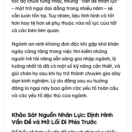
tốc độ chưa từng thấy, nhưng “vấn đề nhân lực”
– một trở ngại dai dẳng trong nhiều năm – sẽ
vẫn luôn tồn tại. Tuy nhiên, liệu tình hình có tốt
hơn hay tệ hơn sẽ phụ thuộc vào nỗ lực của tất
cả các bên liên quan.
Ngành an ninh không đơn độc khi gặp khó khăn
ngày càng tăng trong việc tìm kiếm những
người trẻ tài năng sẵn sàng gia nhập ngành, lý
tưởng nhất là đã có một số kỹ năng cần thiết, và
giữ chân họ sau khi họ trở thành chuyên gia dày
dạn kinh nghiệm. Lý do đằng sau xu hướng
đáng lo ngại này bao gồm các yếu tố toàn cầu
và các yếu tố đặc thù của ngành.
Khảo Sát Nguồn Nhân Lực: Định Hình
Vấn Đề và Mở Lối Đi Phía Trước
Để hiểu rõ hơn về vấn đề này và chia sẻ sự hiểu