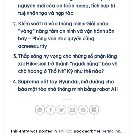
nguyên mới của an toàn mạng, tích hợp trí
tuệ nhân tạo và hợp tác
Kiểm soát ra vào thông minh: Giải pháp
“vàng” nâng tầm an ninh và vận hành sân
bay – Phỏng vấn độc quyền cùng
acresecurity
Thắp sáng hy vọng cho những số phận lông
xù: Hikvision trở thành “người hùng” bảo vệ
chó hoang ở Thổ Nhĩ Kỳ như thế nào?
Suprema bắt tay Hyundai, mở đường cho
bảo mật tòa nhà thông minh bằng robot AI!
This entry was posted in
Tin Tức
. Bookmark the
permalink
.