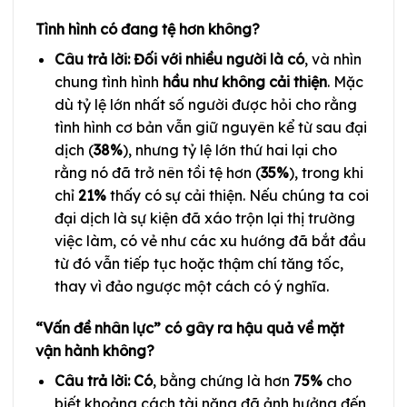
Tình hình có đang tệ hơn không?
Câu trả lời: Đối với nhiều người là có
, và nhìn
chung tình hình
hầu như không cải thiện
. Mặc
dù tỷ lệ lớn nhất số người được hỏi cho rằng
tình hình cơ bản vẫn giữ nguyên kể từ sau đại
dịch (
38%
), nhưng tỷ lệ lớn thứ hai lại cho
rằng nó đã trở nên tồi tệ hơn (
35%
), trong khi
chỉ
21%
thấy có sự cải thiện. Nếu chúng ta coi
đại dịch là sự kiện đã xáo trộn lại thị trường
việc làm, có vẻ như các xu hướng đã bắt đầu
từ đó vẫn tiếp tục hoặc thậm chí tăng tốc,
thay vì đảo ngược một cách có ý nghĩa.
“Vấn đề nhân lực” có gây ra hậu quả về mặt
vận hành không?
Câu trả lời: Có
, bằng chứng là hơn
75%
cho
biết khoảng cách tài năng đã ảnh hưởng đến