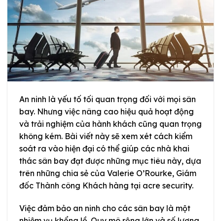
An ninh là yếu tố tối quan trọng đối với mọi sân
bay. Nhưng việc nâng cao hiệu quả hoạt động
và trải nghiệm của hành khách cũng quan trọng
không kém. Bài viết này sẽ xem xét cách kiểm
soát ra vào hiện đại có thể giúp các nhà khai
thác sân bay đạt được những mục tiêu này, dựa
trên những chia sẻ của Valerie O’Rourke, Giám
đốc Thành công Khách hàng tại acre security.
Việc đảm bảo an ninh cho các sân bay là một
nhiệm vụ khổng lồ. Quy mô rộng lớn và số lượng