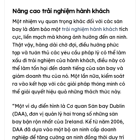
Nâng cao trải nghiệm hành khách
Một nhiệm vụ quan trọng khác đối với các sân
bay là đảm bảo một
trải nghiệm hành khách
tích
cực, liền mạch mà không ảnh hưởng đến an ninh.
Thật vậy, hàng dài chờ đợi, điều hướng phức
tạp và tuân thủ các yêu cầu pháp lý có thể làm
xấu đi trải nghiệm của hành khách, điều này có
thể làm tổn hại đến danh tiếng của sân bay và
giảm doanh thu của nó. Một lần nữa, kiểm soát
ra vào kết hợp với các giải pháp thông minh có
thể giải quyết hiệu quả những thách thức này.
“Một ví dụ điển hình là Cơ quan Sân bay Dublin
(DAA), đơn vị quản lý hai trong số những sân
bay bận rộn nhất của Ireland. Kể từ năm 2006,
DAA đã dựa vào một bộ an ninh cấp doanh
nghiệp để tăng cường an ninh đồng thời duy trì