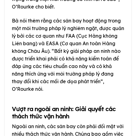
O’Rourke cho biết.
Bà nói thêm rằng các sân bay hoạt động trong
một môi trường pháp lý nghiêm ngặt, được quản
lý bởi các cơ quan như FAA (Cục Hàng không
Liên bang) và EASA (Cơ quan An toàn Hàng
không Châu Âu). “Bất kỳ giải pháp an ninh nào
được triển khai phải có khả năng kiểm toán để
đáp ứng các tiêu chuẩn cao này và có khả
năng thích ứng với môi trường pháp lý đang
thay đổi khi các mối đe dọa phát triển”,
O’Rourke nói.
Vượt ra ngoài an ninh: Giải quyết các
thách thức vận hành
Ngoài an ninh, các sân bay còn phải đối mặt với
nhiều thách thức vận hành. Chúng bao gồm việc