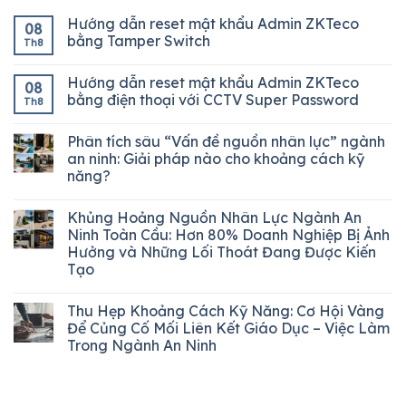
Hướng dẫn reset mật khẩu Admin ZKTeco
08
bằng Tamper Switch
Th8
Hướng dẫn reset mật khẩu Admin ZKTeco
08
bằng điện thoại với CCTV Super Password
Th8
Phân tích sâu “Vấn đề nguồn nhân lực” ngành
an ninh: Giải pháp nào cho khoảng cách kỹ
năng?
Khủng Hoảng Nguồn Nhân Lực Ngành An
Ninh Toàn Cầu: Hơn 80% Doanh Nghiệp Bị Ảnh
Hưởng và Những Lối Thoát Đang Được Kiến
Tạo
Thu Hẹp Khoảng Cách Kỹ Năng: Cơ Hội Vàng
Để Củng Cố Mối Liên Kết Giáo Dục – Việc Làm
Trong Ngành An Ninh