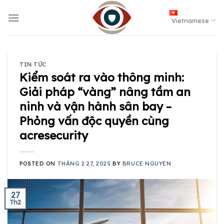
Skip
to
Vietnamese
content
TIN TỨC
Kiểm soát ra vào thông minh:
Giải pháp “vàng” nâng tầm an
ninh và vận hành sân bay –
Phỏng vấn độc quyền cùng
acresecurity
POSTED ON
THÁNG 2 27, 2025
BY
BRUCE NGUYEN
27
Th2