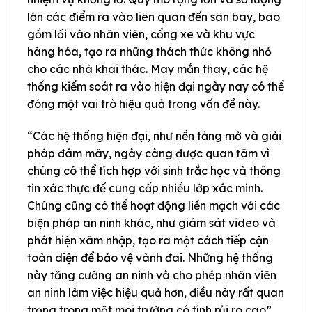
lớn các điểm ra vào liên quan đến sân bay, bao
gồm lối vào nhân viên, cổng xe và khu vực
hàng hóa, tạo ra những thách thức không nhỏ
cho các nhà khai thác. May mắn thay, các hệ
thống kiểm soát ra vào hiện đại ngày nay có thể
đóng một vai trò hiệu quả trong vấn đề này.
“Các hệ thống hiện đại, như nền tảng mở và giải
pháp đám mây, ngày càng được quan tâm vì
chúng có thể tích hợp với sinh trắc học và thông
tin xác thực để cung cấp nhiều lớp xác minh.
Chúng cũng có thể hoạt động liền mạch với các
biện pháp an ninh khác, như giám sát video và
phát hiện xâm nhập, tạo ra một cách tiếp cận
toàn diện để bảo vệ vành đai. Những hệ thống
này tăng cường an ninh và cho phép nhân viên
an ninh làm việc hiệu quả hơn, điều này rất quan
trọng trong một môi trường có tính rủi ro cao”,