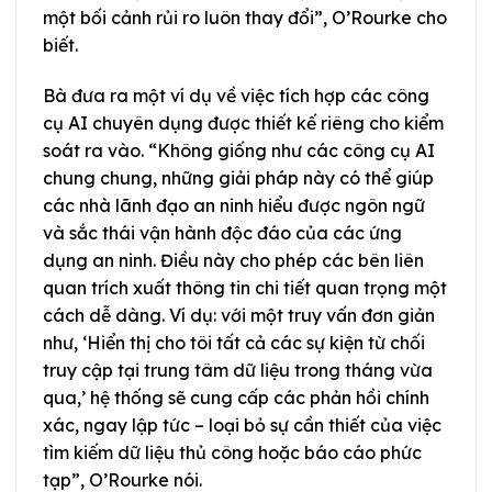
một bối cảnh rủi ro luôn thay đổi”, O’Rourke cho
biết.
Bà đưa ra một ví dụ về việc tích hợp các công
cụ AI chuyên dụng được thiết kế riêng cho kiểm
soát ra vào. “Không giống như các công cụ AI
chung chung, những giải pháp này có thể giúp
các nhà lãnh đạo an ninh hiểu được ngôn ngữ
và sắc thái vận hành độc đáo của các ứng
dụng an ninh. Điều này cho phép các bên liên
quan trích xuất thông tin chi tiết quan trọng một
cách dễ dàng. Ví dụ: với một truy vấn đơn giản
như, ‘Hiển thị cho tôi tất cả các sự kiện từ chối
truy cập tại trung tâm dữ liệu trong tháng vừa
qua,’ hệ thống sẽ cung cấp các phản hồi chính
xác, ngay lập tức – loại bỏ sự cần thiết của việc
tìm kiếm dữ liệu thủ công hoặc báo cáo phức
tạp”, O’Rourke nói.