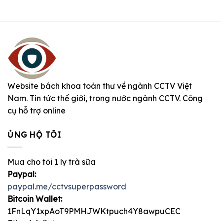
Website bách khoa toàn thư về ngành CCTV Việt
Nam. Tin tức thế giới, trong nước ngành CCTV. Công
cụ hỗ trợ online
ỦNG HỘ TÔI
Mua cho tôi 1 ly trà sữa
Paypal:
paypal.me/cctvsuperpassword
Bitcoin Wallet:
1FnLqY1xpAoT9PMHJWKtpuch4Y8awpuCEC