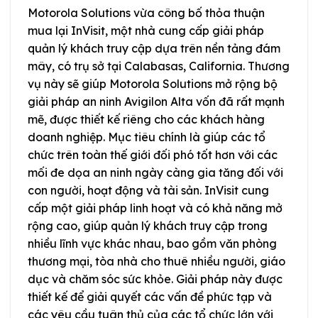
Motorola Solutions vừa công bố thỏa thuận
mua lại InVisit, một nhà cung cấp giải pháp
quản lý khách truy cập dựa trên nền tảng đám
mây, có trụ sở tại Calabasas, California. Thương
vụ này sẽ giúp Motorola Solutions mở rộng bộ
giải pháp an ninh Avigilon Alta vốn đã rất mạnh
mẽ, được thiết kế riêng cho các khách hàng
doanh nghiệp. Mục tiêu chính là giúp các tổ
chức trên toàn thế giới đối phó tốt hơn với các
mối đe dọa an ninh ngày càng gia tăng đối với
con người, hoạt động và tài sản. InVisit cung
cấp một giải pháp linh hoạt và có khả năng mở
rộng cao, giúp quản lý khách truy cập trong
nhiều lĩnh vực khác nhau, bao gồm văn phòng
thương mại, tòa nhà cho thuê nhiều người, giáo
dục và chăm sóc sức khỏe. Giải pháp này được
thiết kế để giải quyết các vấn đề phức tạp và
các yêu cầu tuân thủ của các tổ chức lớn với