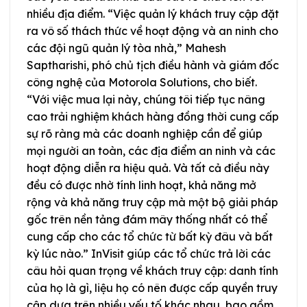
nhiều địa điểm. “Việc quản lý khách truy cập đặt
ra vô số thách thức về hoạt động và an ninh cho
các đội ngũ quản lý tòa nhà,” Mahesh
Saptharishi, phó chủ tịch điều hành và giám đốc
công nghệ của Motorola Solutions, cho biết.
“Với việc mua lại này, chúng tôi tiếp tục nâng
cao trải nghiệm khách hàng đồng thời cung cấp
sự rõ ràng mà các doanh nghiệp cần để giúp
mọi người an toàn, các địa điểm an ninh và các
hoạt động diễn ra hiệu quả. Và tất cả điều này
đều có được nhờ tính linh hoạt, khả năng mở
rộng và khả năng truy cập mà một bộ giải pháp
gốc trên nền tảng đám mây thống nhất có thể
cung cấp cho các tổ chức từ bất kỳ đâu và bất
kỳ lúc nào.” InVisit giúp các tổ chức trả lời các
câu hỏi quan trọng về khách truy cập: danh tính
của họ là gì, liệu họ có nên được cấp quyền truy
cập dựa trên nhiều yếu tố khác nhau, bao gồm