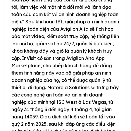
tôi, làm việc với một nhà đổi mới và lãnh đạo
toàn cầu cam kết về an ninh doanh nghiệp toàn
diện.” Sau khi hoàn tất, giải pháp an ninh doanh
nghiệp toàn diện của Avigilon Alta sẽ tích hợp
bảo mật video, kiểm soát truy cập, hệ thống liên
lạc nội bộ, giám sát ảo 24/7, quản lý bưu kiện,
khóa không dây và giờ là quản lý khách truy
cập. InVisit có sẵn trong Avigilon Alta App
Marketplace, cho phép khách hàng dễ dàng
thêm tính năng này vào bộ giải pháp an ninh
doanh nghiệp của họ, có thể được quản lý từ
thiết bị di động. Motorola Solutions sẽ trưng bày
các công nghệ an toàn và an ninh doanh
nghiệp của mình tại ISC West ở Las Vegas, từ
ngày 31 tháng 3 đến ngày 4 tháng 4, tại gian
hàng 14059. Giao dịch dự kiến sẽ hoàn tất vào
quý 2 năm 2025, sau khi đáp ứng các điều kiện