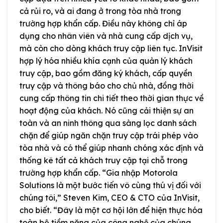
cả rủi ro, và ai đang ở trong tòa nhà trong
trường hợp khẩn cấp. Điều này không chỉ áp
dụng cho nhân viên và nhà cung cấp dịch vụ,
mà còn cho dòng khách truy cập liên tục. InVisit
hợp lý hóa nhiều khía cạnh của quản lý khách
truy cập, bao gồm đăng ký khách, cấp quyền
truy cập và thông báo cho chủ nhà, đồng thời
cung cấp thông tin chi tiết theo thời gian thực về
hoạt động của khách. Nó cũng cải thiện sự an
toàn và an ninh thông qua sàng lọc danh sách
chặn để giúp ngăn chặn truy cập trái phép vào
tòa nhà và có thể giúp nhanh chóng xác định và
thống kê tất cả khách truy cập tại chỗ trong
trường hợp khẩn cấp. “Gia nhập Motorola
Solutions là một bước tiến vô cùng thú vị đối với
chúng tôi,” Steven Kim, CEO & CTO của InVisit,
cho biết. “Đây là một cơ hội lớn để hiện thực hóa
toàn bộ tiềm năng của công nghệ của chúng