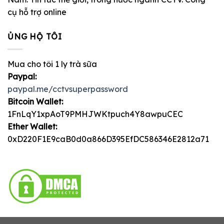
cụ hỗ trợ online
ỦNG HỘ TÔI
Mua cho tôi 1 ly trà sữa
Paypal:
paypal.me/cctvsuperpassword
Bitcoin Wallet:
1FnLqY1xpAoT9PMHJWKtpuch4Y8awpuCEC
Ether Wallet:
0xD220F1E9caB0d0a866D395EfDC586346E2812a71