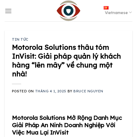
Skip
to
Vietnamese
content
TIN TỨC
Motorola Solutions thâu tóm
InVisit: Giải pháp quản lý khách
hàng “lên mây” về chung một
nhà!
POSTED ON
THÁNG 4 1, 2025
BY
BRUCE NGUYEN
Motorola Solutions Mở Rộng Danh Mục
Giải Pháp An Ninh Doanh Nghiệp Với
Việc Mua Lại InVisit