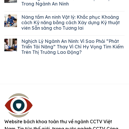
Trong Ngành An Ninh
Nâng tầm An ninh Vật lý: Khắc phục Khoảng
cách Kỹ năng bằng cách Xây dựng Kỹ thuật
viên Sẵn sàng cho Tương lai
Nghịch Lý Ngành An Ninh: Vì Sao Phải “Phát
Triển Tài Năng” Thay Vì Chỉ Hy Vọng Tìm Kiếm
Trên Thị Trường Lao Động?
Website bách khoa toàn thư về ngành CCTV Việt
Nam. Tin tức thế giới, trong nước ngành CCTV. Công