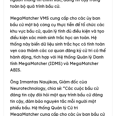
toàn bộ quá trình bầu cử.
MegaMatcher VMS cung cấp cho các ủy ban
bầu cử một bộ công cụ thực tiễn để tổ chức các
khu vực bầu cử, quản lý tính đủ điều kiện và tạo
điều kiện xác minh sinh trắc học an toàn. Hệ
thống này biến dữ liệu sinh trắc học có tính toàn
vẹn cao thành các cơ quan đăng ký cử tri có thể
hành động, tích hợp với Hệ thống Quản lý Danh
tính MegaMatcher (IDMS) và MegaMatcher
ABIS.
Ông Irmantas Naujikas, Giám đốc của
Neurotechnology, chia sẻ: “Các cuộc bầu cử
đáng tin cậy đòi hỏi một quy trình bầu cử đáng
tin cậy, đảm bảo nguyên tắc mỗi người một
phiếu bầu. Hệ thống Quản lý Cử tri
MegaMatcher cung cấp cho các ủy ban bầu cử