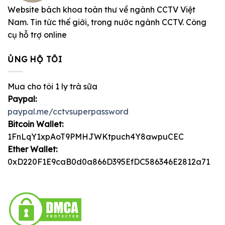
Website bách khoa toàn thư về ngành CCTV Việt
Nam. Tin tức thế giới, trong nước ngành CCTV. Công
cụ hỗ trợ online
ỦNG HỘ TÔI
Mua cho tôi 1 ly trà sữa
Paypal:
paypal.me/cctvsuperpassword
Bitcoin Wallet:
1FnLqY1xpAoT9PMHJWKtpuch4Y8awpuCEC
Ether Wallet:
0xD220F1E9caB0d0a866D395EfDC586346E2812a71