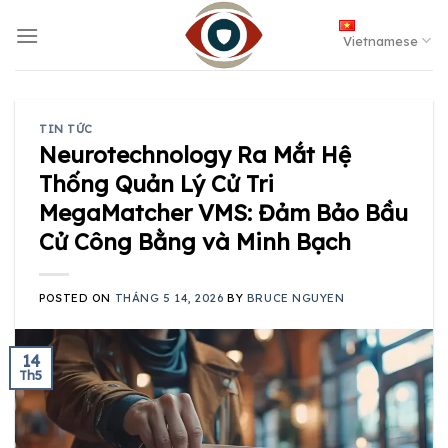
Skip
to
Vietnamese
content
TIN TỨC
Neurotechnology Ra Mắt Hệ
Thống Quản Lý Cử Tri
MegaMatcher VMS: Đảm Bảo Bầu
Cử Công Bằng và Minh Bạch
POSTED ON
THÁNG 5 14, 2026
BY
BRUCE NGUYEN
14
Th5