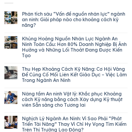
Phân tích sâu “Vấn đề nguồn nhân lực” ngành
an ninh: Giải pháp nào cho khoảng cách kỹ
năng?
Khủng Hoảng Nguồn Nhân Lực Ngành An
Ninh Toàn Cầu: Hơn 80% Doanh Nghiệp Bị Ảnh
Hưởng và Những Lối Thoát Đang Được Kiến
Tạo
Thu Hẹp Khoảng Cách Kỹ Năng: Cơ Hội Vàng
Để Củng Cố Mối Liên Kết Giáo Dục – Việc Làm
Trong Ngành An Ninh
Nâng tầm An ninh Vật lý: Khắc phục Khoảng
cách Kỹ năng bằng cách Xây dựng Kỹ thuật
viên Sẵn sàng cho Tương lai
Nghịch Lý Ngành An Ninh: Vì Sao Phải “Phát
Triển Tài Năng” Thay Vì Chỉ Hy Vọng Tìm Kiếm
Trên Thị Trường Lao Động?