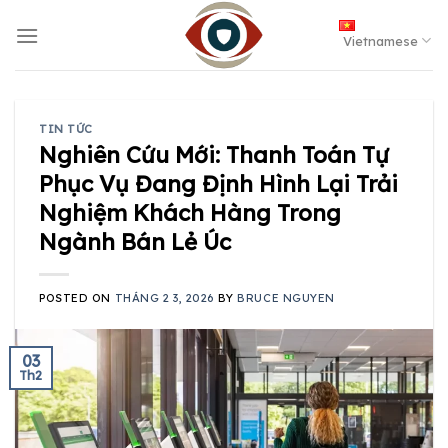
Skip
to
Vietnamese
content
TIN TỨC
Nghiên Cứu Mới: Thanh Toán Tự
Phục Vụ Đang Định Hình Lại Trải
Nghiệm Khách Hàng Trong
Ngành Bán Lẻ Úc
POSTED ON
THÁNG 2 3, 2026
BY
BRUCE NGUYEN
03
Th2