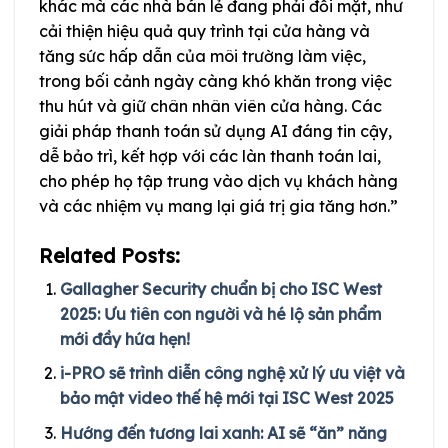
khác mà các nhà bán lẻ đang phải đối mặt, như
cải thiện hiệu quả quy trình tại cửa hàng và
tăng sức hấp dẫn của môi trường làm việc,
trong bối cảnh ngày càng khó khăn trong việc
thu hút và giữ chân nhân viên cửa hàng. Các
giải pháp thanh toán sử dụng AI đáng tin cậy,
dễ bảo trì, kết hợp với các làn thanh toán lai,
cho phép họ tập trung vào dịch vụ khách hàng
và các nhiệm vụ mang lại giá trị gia tăng hơn.”
Related Posts:
Gallagher Security chuẩn bị cho ISC West
2025: Ưu tiên con người và hé lộ sản phẩm
mới đầy hứa hẹn!
i-PRO sẽ trình diễn công nghệ xử lý ưu việt và
bảo mật video thế hệ mới tại ISC West 2025
Hướng đến tương lai xanh: AI sẽ “ăn” năng