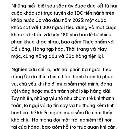
Những hiểu biết sâu sắc này được đúc kết từ hai
cuộc khảo sát trực tuyến do IDC tiến hành trên
khắp nước Úc vào đầu năm 2025: một cuộc
khảo sát với 1.000 người tiêu dùng và một cuộc
khảo sát khác với hơn 180 nhà bán lẻ từ nhiều
phân khúc khác nhau, bao gồm Thực phẩm và
Đồ uống, Hàng tạp hóa, Thời trang và May
mặc, cùng Xăng dầu và Cửa hàng tiện lợi.
Nghiên cứu chỉ rõ, hơn hai phần ba người tiêu
dùng Úc ưa thích hình thức thanh toán tự phục
vụ, chủ yếu khi họ đi mua sắm một mình, đang
vội vàng hoặc muốn tránh phải xếp hàng dài.
Tuy nhiên, những yếu tố như chậm trễ khi thanh
toán, lo ngại về độ tin cậy và hệ thống kém linh
hoạt có thể khiến người mua sắm Úc cảm thấy
khó chịu. Họ mong đợi một trải nghiệm tốt hơn
tại cửa hàng, bao gồm hỗ trợ trực quan khi cần,