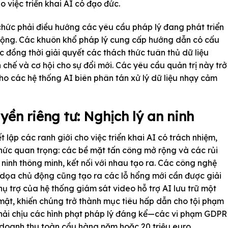
o việc triển khai AI có đạo đức.
chức phải điều hướng các yêu cầu pháp lý đang phát triển
t động. Các khuôn khổ pháp lý cung cấp hướng dẫn có cấu
ức đồng thời giải quyết các thách thức tuân thủ dữ liệu
 chế và cơ hội cho sự đổi mới. Các yêu cầu quản trị này trở
ho các hệ thống AI biên phân tán xử lý dữ liệu nhạy cảm
yền riêng tư: Nghịch lý an ninh
t lập các ranh giới cho việc triển khai AI có trách nhiệm,
hức quan trọng: các bề mặt tấn công mở rộng và các rủi
ninh thông minh, kết nối với nhau tạo ra. Các công nghệ
 dọa chủ động cũng tạo ra các lỗ hổng mới cần được giải
ụ trợ của hệ thống giám sát video hỗ trợ AI lưu trữ một
í mật, khiến chúng trở thành mục tiêu hấp dẫn cho tội phạm
hải chịu các hình phạt pháp lý đáng kể—các vi phạm GDPR
 doanh thu toàn cầu hàng năm hoặc 20 triệu euro.