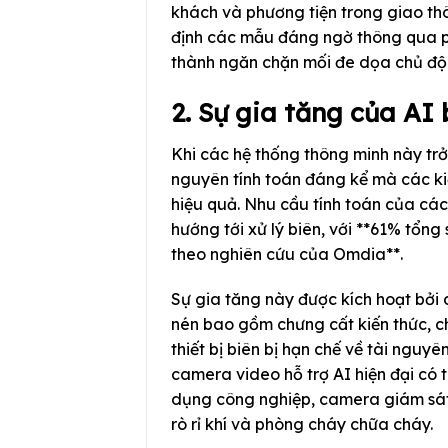
khách và phương tiện trong giao thô
định các mẫu đáng ngờ thông qua ph
thành ngăn chặn mối đe dọa chủ độ
2. Sự gia tăng của AI 
Khi các hệ thống thông minh này trở 
nguyên tính toán đáng kể mà các kiế
hiệu quả. Nhu cầu tính toán của các
hướng tới xử lý biên, với **61% tổn
theo nghiên cứu của Omdia**.
Sự gia tăng này được kích hoạt bởi 
nén bao gồm chưng cất kiến thức, c
thiết bị biên bị hạn chế về tài nguyê
camera video hỗ trợ AI hiện đại có 
dụng công nghiệp, camera giám sát 
rò rỉ khí và phòng cháy chữa cháy.