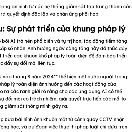
c mạng an ninh từ các hệ thống giám sát tập trung thành các
 ra quyết định độc lập và phản ứng phối hợp.
u: Sự phát triển của khung pháp lý
 bởi AI trở nên phổ biến và tự trị hơn, tác động tiềm tàng
 cấp số nhân. Ảnh hưởng ngày càng tăng này đã thúc đẩy
t triển các khuôn khổ pháp lý toàn diện để đảm bảo triển
 đẩy sự đổi mới liên tục.
U vào tháng 8 năm 2024** thể hiện một bước ngoặt trong
ổ pháp lý toàn diện ảnh hưởng đến các hoạt động của
o ra các ranh giới rõ ràng cho các ứng dụng AI có thể
 đổi mới có trách nhiệm, giải quyết trực tiếp các mối lo
ng giám sát thông minh gây ra.
hập bừa bãi hình ảnh khuôn mặt từ cảnh quay CCTV, nhận
ường học, và dự đoán việc thực thi pháp luật chỉ dựa trên