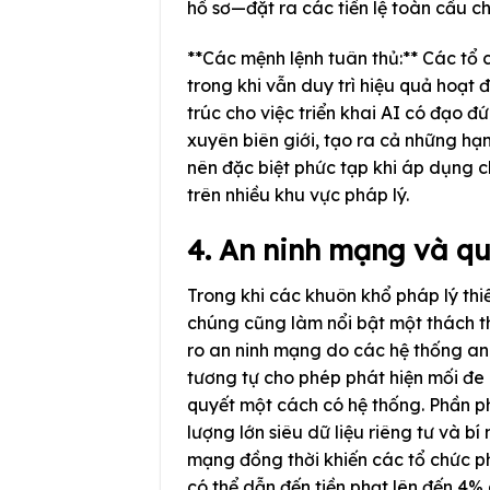
hồ sơ—đặt ra các tiền lệ toàn cầu ch
**Các mệnh lệnh tuân thủ:** Các tổ 
trong khi vẫn duy trì hiệu quả hoạ
trúc cho việc triển khai AI có đạo đ
xuyên biên giới, tạo ra cả những hạn
nên đặc biệt phức tạp khi áp dụng c
trên nhiều khu vực pháp lý.
4. An ninh mạng và qu
Trong khi các khuôn khổ pháp lý thiế
chúng cũng làm nổi bật một thách t
ro an ninh mạng do các hệ thống an 
tương tự cho phép phát hiện mối đe
quyết một cách có hệ thống. Phần ph
lượng lớn siêu dữ liệu riêng tư và b
mạng đồng thời khiến các tổ chức p
có thể dẫn đến tiền phạt lên đến 4%