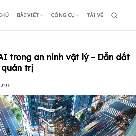
CHỦ
BÀI VIẾT
CÔNG CỤ
TẢI VỀ
 trong an ninh vật lý – Dẫn dắt
 quản trị
GUYEN