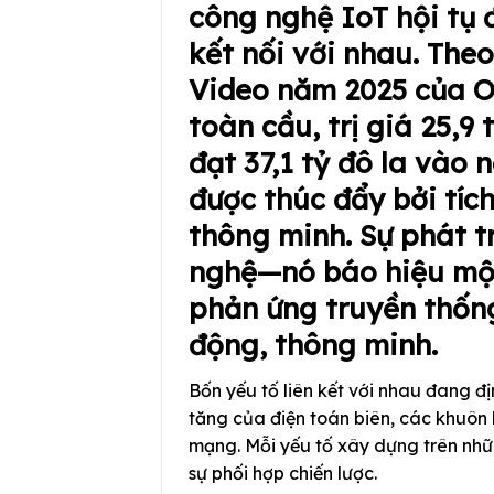
công nghệ IoT hội tụ 
kết nối với nhau. The
Video năm 2025 của O
toàn cầu, trị giá 25,9
đạt 37,1 tỷ đô la vào 
được thúc đẩy bởi tíc
thông minh. Sự phát t
nghệ—nó báo hiệu một
phản ứng truyền thốn
động, thông minh.
Bốn yếu tố liên kết với nhau đang địn
tăng của điện toán biên, các khuôn 
mạng. Mỗi yếu tố xây dựng trên nhữn
sự phối hợp chiến lược.