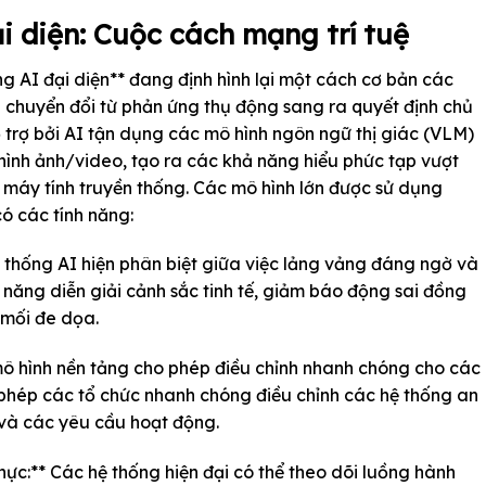
ại diện: Cuộc cách mạng trí tuệ
ống AI đại diện** đang định hình lại một cách cơ bản các
 chuyển đổi từ phản ứng thụ động sang ra quyết định chủ
 trợ bởi AI tận dụng các mô hình ngôn ngữ thị giác (VLM)
hình ảnh/video, tạo ra các khả năng hiểu phức tạp vượt
c máy tính truyền thống. Các mô hình lớn được sử dụng
ó các tính năng:
 thống AI hiện phân biệt giữa việc lảng vảng đáng ngờ và
năng diễn giải cảnh sắc tinh tế, giảm báo động sai đồng
n mối đe dọa.
 mô hình nền tảng cho phép điều chỉnh nhanh chóng cho các
 phép các tổ chức nhanh chóng điều chỉnh các hệ thống an
 và các yêu cầu hoạt động.
thực:** Các hệ thống hiện đại có thể theo dõi luồng hành