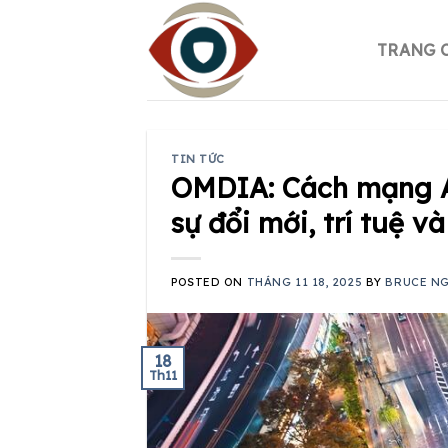
Skip
to
TRANG 
content
TIN TỨC
OMDIA: Cách mạng AI
sự đổi mới, trí tuệ và
POSTED ON
THÁNG 11 18, 2025
BY
BRUCE N
18
Th11