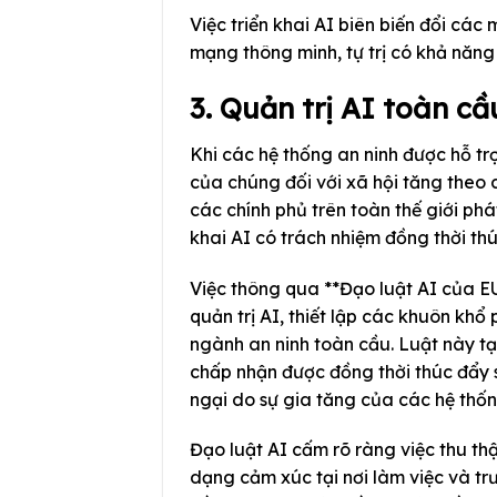
Việc triển khai AI biên biến đổi cá
mạng thông minh, tự trị có khả năng
3. Quản trị AI toàn cầ
Khi các hệ thống an ninh được hỗ trợ
của chúng đối với xã hội tăng theo
các chính phủ trên toàn thế giới phá
khai AI có trách nhiệm đồng thời thúc
Việc thông qua **Đạo luật AI của E
quản trị AI, thiết lập các khuôn kh
ngành an ninh toàn cầu. Luật này tạ
chấp nhận được đồng thời thúc đẩy sự
ngại do sự gia tăng của các hệ thố
Đạo luật AI cấm rõ ràng việc thu t
dạng cảm xúc tại nơi làm việc và tr