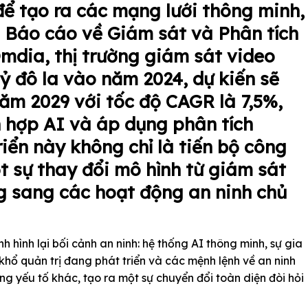
để tạo ra các mạng lưới thông minh,
o Báo cáo về Giám sát và Phân tích
mdia, thị trường giám sát video
 tỷ đô la vào năm 2024, dự kiến sẽ
năm 2029 với tốc độ CAGR là 7,5%,
h hợp AI và áp dụng phân tích
riển này không chỉ là tiến bộ công
 sự thay đổi mô hình từ giám sát
g sang các hoạt động an ninh chủ
h hình lại bối cảnh an ninh: hệ thống AI thông minh, sự gia
khổ quản trị đang phát triển và các mệnh lệnh về an ninh
g yếu tố khác, tạo ra một sự chuyển đổi toàn diện đòi hỏi