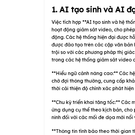
1. AI tạo sinh và AI đ
Việc tích hợp **AI tạo sinh và hệ th
hoạt động giám sát video, cho phép
động. Các hệ thống hiện đại được hỗ
được đào tạo trên các cặp văn bản 
trội so với các phương pháp thị giá
trong các hệ thống giám sát video c
**Hiểu ngữ cảnh nâng cao:** Các hệ
chờ đợi thông thường, cung cấp khả 
thời cải thiện độ chính xác phát hiệ
**Chu kỳ triển khai tăng tốc:** Các
ứng dụng cụ thể theo kịch bản, cho
ninh đối với các mối đe dọa mới nổi
**Thông tin tình báo theo thời gian 