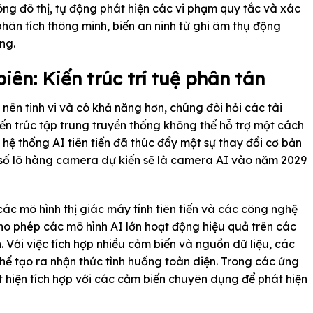
ng đô thị, tự động phát hiện các vi phạm quy tắc và xác
ân tích thông minh, biến an ninh từ ghi âm thụ động
ng.
biên: Kiến trúc trí tuệ phân tán
nên tinh vi và có khả năng hơn, chúng đòi hỏi các tài
n trúc tập trung truyền thống không thể hỗ trợ một cách
 hệ thống AI tiên tiến đã thúc đẩy một sự thay đổi cơ bản
g số lô hàng camera dự kiến sẽ là camera AI vào năm 2029
các mô hình thị giác máy tính tiên tiến và các công nghệ
ho phép các mô hình AI lớn hoạt động hiệu quả trên các
n. Với việc tích hợp nhiều cảm biến và nguồn dữ liệu, các
thể tạo ra nhận thức tình huống toàn diện. Trong các ứng
hiện tích hợp với các cảm biến chuyên dụng để phát hiện