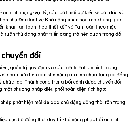
 an ninh mạng-vật lý, các luật mới dự kiến sẽ bắt đầu và
g hạn như Đạo luật về Khả năng phục hồi trên không gian
ển khai “an toàn theo thiết kế” và “an toàn theo mặc
và tuân thủ đang phát triển đang trở nên quan trọng đối
ự chuyển đổi
g biên, quản trị quy định và các mệnh lệnh an ninh mạng
i với nhau hứa hẹn các khả năng an ninh chưa từng có đồng
 lý phức tạp. Thành công trong bối cảnh được chuyển đổi
g một phương pháp điều phối toàn diện tích hợp:
o phép phát hiện mối đe dọa chủ động đồng thời tôn trọng
 liệu cục bộ đồng thời duy trì khả năng phục hồi an ninh