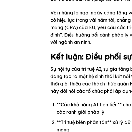
Với những lo ngại ngày càng tăng về
có hiệu lực trong vài năm tới, chẳn
mạng (CRA) của EU, yêu cầu các tri
định”. Điều hướng bối cảnh pháp lý 
với ngành an ninh.
Kết luận: Điều phối s
Sự hội tụ của trí tuệ AI, sự gia tăn
đang tạo ra một hệ sinh thái kết nố
thời giới thiệu các thách thức quản
này đòi hỏi các tổ chức phải áp dụn
**Các khả năng AI tiên tiến** ch
các ranh giới pháp lý
**Trí tuệ biên phân tán** xử lý dữ
mạng