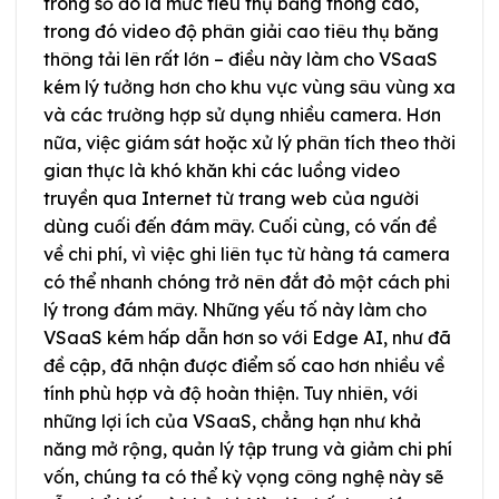
trong số đó là mức tiêu thụ băng thông cao,
trong đó video độ phân giải cao tiêu thụ băng
thông tải lên rất lớn – điều này làm cho VSaaS
kém lý tưởng hơn cho khu vực vùng sâu vùng xa
và các trường hợp sử dụng nhiều camera. Hơn
nữa, việc giám sát hoặc xử lý phân tích theo thời
gian thực là khó khăn khi các luồng video
truyền qua Internet từ trang web của người
dùng cuối đến đám mây. Cuối cùng, có vấn đề
về chi phí, vì việc ghi liên tục từ hàng tá camera
có thể nhanh chóng trở nên đắt đỏ một cách phi
lý trong đám mây. Những yếu tố này làm cho
VSaaS kém hấp dẫn hơn so với Edge AI, như đã
đề cập, đã nhận được điểm số cao hơn nhiều về
tính phù hợp và độ hoàn thiện. Tuy nhiên, với
những lợi ích của VSaaS, chẳng hạn như khả
năng mở rộng, quản lý tập trung và giảm chi phí
vốn, chúng ta có thể kỳ vọng công nghệ này sẽ