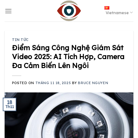
Skip
to
Vietnamese
content
TIN TỨC
Điểm Sáng Công Nghệ Giám Sát
Video 2025: AI Tích Hợp, Camera
Đa Cảm Biến Lên Ngôi
POSTED ON
THÁNG 11 18, 2025
BY
BRUCE NGUYEN
18
Th11