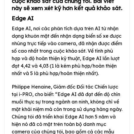
cuộc khảo sát của chúng tôi. Bài viết
này sẽ xem xét kỹ hơn kết quả khảo sát.
Edge AI
Edge AI, nơi các phân tích dựa trên AI từ nhận
dạng khuôn mặt đến nhận dạng biển số xe được
nhúng trực tiếp vào camera, đã nhận được điểm
số cao nhất trong cuộc khảo sát. Về tính phù
hợp và độ hoàn thiện kỹ thuật, Edge AI lần lượt
đạt 4,42 và 4,03 (1 là kém phù hợp/hoàn thiện
nhất và 5 là phù hợp/hoàn thiện nhất).
Philippe Henaine, Giám đốc Đối tác Chiến lược
tại i-PRO, cho biết: “Edge AI đã đạt đến độ chín
muồi thực sự trong ngành an ninh, không chỉ về
mặt khái niệm mà còn trong sử dụng hàng ngày.
Chúng tôi đã triển khai Edge AI hơn 5 năm và
hiện nó đã có mặt trên toàn bộ danh mục
camera của chúng tôi, bao gồm cả các mẫu