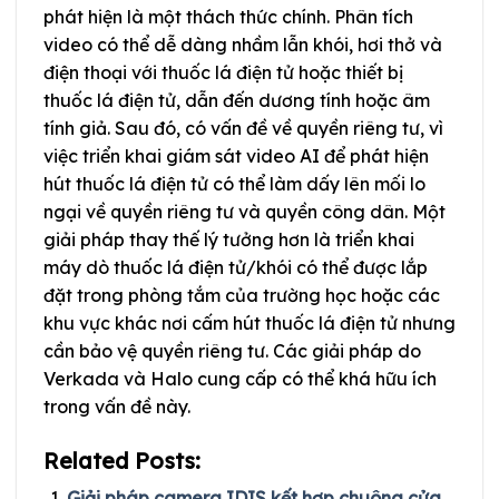
phát hiện là một thách thức chính. Phân tích
video có thể dễ dàng nhầm lẫn khói, hơi thở và
điện thoại với thuốc lá điện tử hoặc thiết bị
thuốc lá điện tử, dẫn đến dương tính hoặc âm
tính giả. Sau đó, có vấn đề về quyền riêng tư, vì
việc triển khai giám sát video AI để phát hiện
hút thuốc lá điện tử có thể làm dấy lên mối lo
ngại về quyền riêng tư và quyền công dân. Một
giải pháp thay thế lý tưởng hơn là triển khai
máy dò thuốc lá điện tử/khói có thể được lắp
đặt trong phòng tắm của trường học hoặc các
khu vực khác nơi cấm hút thuốc lá điện tử nhưng
cần bảo vệ quyền riêng tư. Các giải pháp do
Verkada và Halo cung cấp có thể khá hữu ích
trong vấn đề này.
Related Posts:
Giải pháp camera IDIS kết hợp chuông cửa