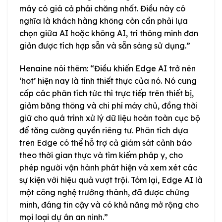
máy có giá cả phải chăng nhất. Điều này có
nghĩa là khách hàng không còn cần phải lựa
chọn giữa AI hoặc không AI, trí thông minh đơn
giản được tích hợp sẵn và sẵn sàng sử dụng.”
Henaine nói thêm: “Điều khiến Edge AI trở nên
‘hot’ hiện nay là tính thiết thực của nó. Nó cung
cấp các phân tích tức thì trực tiếp trên thiết bị,
giảm băng thông và chi phí máy chủ, đồng thời
giữ cho quá trình xử lý dữ liệu hoàn toàn cục bộ
để tăng cường quyền riêng tư. Phân tích dựa
trên Edge có thể hỗ trợ cả giám sát cảnh báo
theo thời gian thực và tìm kiếm pháp y, cho
phép người vận hành phát hiện và xem xét các
sự kiện với hiệu quả vượt trội. Tóm lại, Edge AI là
một công nghệ trưởng thành, đã được chứng
minh, đáng tin cậy và có khả năng mở rộng cho
mọi loại dự án an ninh.”