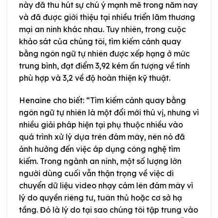
này đã thu hút sự chú ý mạnh mẽ trong năm nay
và đã được giới thiệu tại nhiều triển lãm thương
mại an ninh khác nhau. Tuy nhiên, trong cuộc
khảo sát của chúng tôi, tìm kiếm cảnh quay
bằng ngôn ngữ tự nhiên được xếp hạng ở mức
trung bình, đạt điểm 3,92 kém ấn tượng về tính
phù hợp và 3,2 về độ hoàn thiện kỹ thuật.
Henaine cho biết: “Tìm kiếm cảnh quay bằng
ngôn ngữ tự nhiên là một đổi mới thú vị, nhưng vì
nhiều giải pháp hiện tại phụ thuộc nhiều vào
quá trình xử lý dựa trên đám mây, nên nó đã
ảnh hưởng đến việc áp dụng công nghệ tìm
kiếm. Trong ngành an ninh, một số lượng lớn
người dùng cuối vẫn thận trọng về việc di
chuyển dữ liệu video nhạy cảm lên đám mây vì
lý do quyền riêng tư, tuân thủ hoặc cơ sở hạ
tầng. Đó là lý do tại sao chúng tôi tập trung vào