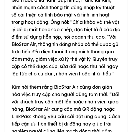
nhấn mạnh cách thông tin đăng nhập kỹ thuật
số cải thiện cả tính bảo mật và tính linh hoạt
trong hoạt động. Ông nói: “Chìa khóa và thẻ vật
lý dễ bị mất hoặc sao chép, đặc biệt là ở các địa
điểm sử dụng hỗn hợp, nơi doanh thu cao. “Với
BioStar Air, thông tin đăng nhập có thể được gửi
trực tiếp đến điện thoại thông minh thông qua
đám mây, giảm việc xử lý thẻ vật lý. Quyền truy
cập có thể được cấp, sửa đổi hoặc thu hồi ngay
lập tức cho cư dân, nhân viên hoặc nhà thầu.”
Kim nói thêm rằng BioStar Air cũng đơn giản
hóa việc truy cập cho người dùng tạm thời. “Đối
với khách truy cập một lần hoặc nhân viên giao
hàng, BioStar Air cung cấp mã QR động hoặc
LinkPass không yêu cầu cài đặt ứng dụng. Cách
tiếp cận ưu tiên thiết bị di động này giúp trải
nghiệm người dùng liền mạch đồng thời đảm