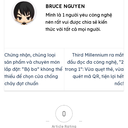
BRUCE NGUYEN
Mình là 1 người yêu công nghệ
nên rất vui được chia sẻ kiến
thức với tất cả mọi người.
Chứng nhận, chủng loại
Third Millennium ra mắt
sản phẩm và chuyên môn
đầu đọc đa công nghệ, “2
lắp đặt: “Bộ ba” không thể
trong 1”: Vừa quẹt thẻ, vừa
thiếu để chọn cửa chống
quét mã QR, tiện lợi hết
cháy đạt chuẩn
nấc!
0
Article Rating