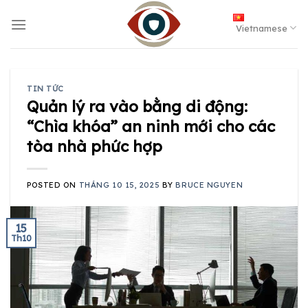
Skip
to
Vietnamese
content
TIN TỨC
Quản lý ra vào bằng di động:
“Chìa khóa” an ninh mới cho các
tòa nhà phức hợp
POSTED ON
THÁNG 10 15, 2025
BY
BRUCE NGUYEN
15
Th10