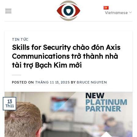
Skip
to
Vietnamese
content
TIN TỨC
Skills for Security chào đón Axis
Communications trở thành nhà
tài trợ Bạch Kim mới
POSTED ON
THÁNG 11 13, 2025
BY
BRUCE NGUYEN
13
Th11