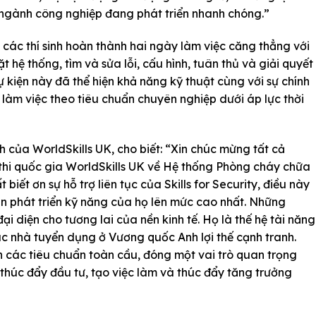
ngành công nghiệp đang phát triển nhanh chóng.”
các thí sinh hoàn thành hai ngày làm việc căng thẳng với
 hệ thống, tìm và sửa lỗi, cấu hình, tuân thủ và giải quyết
 kiện này đã thể hiện khả năng kỹ thuật cùng với sự chính
làm việc theo tiêu chuẩn chuyên nghiệp dưới áp lực thời
 của WorldSkills UK, cho biết: “Xin chúc mừng tất cả
thi quốc gia WorldSkills UK về Hệ thống Phòng cháy chữa
 biết ơn sự hỗ trợ liên tục của Skills for Security, điều này
ên phát triển kỹ năng của họ lên mức cao nhất. Những
i diện cho tương lai của nền kinh tế. Họ là thế hệ tài năng
ác nhà tuyển dụng ở Vương quốc Anh lợi thế cạnh tranh.
n các tiêu chuẩn toàn cầu, đóng một vai trò quan trọng
 thúc đẩy đầu tư, tạo việc làm và thúc đẩy tăng trưởng