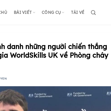
CHỦ
BÀI VIẾT
CÔNG CỤ
TẢI VỀ
vinh danh những người chiến thắng
gia WorldSkills UK về Phòng cháy
UYEN