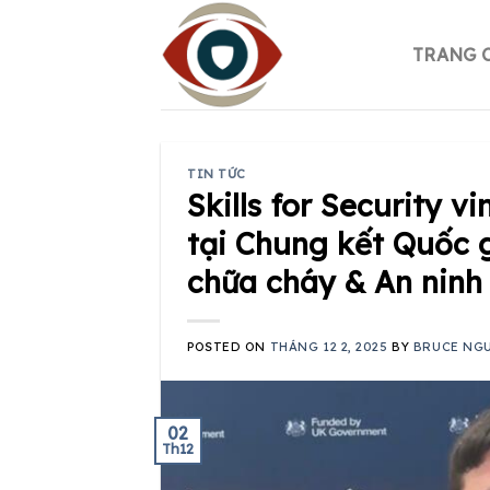
Skip
to
TRANG 
content
TIN TỨC
Skills for Security 
tại Chung kết Quốc 
chữa cháy & An ninh
POSTED ON
THÁNG 12 2, 2025
BY
BRUCE NG
02
Th12