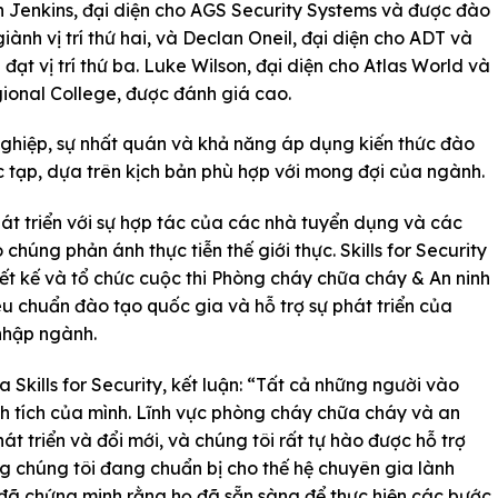
h Jenkins, đại diện cho AGS Security Systems và được đào
 giành vị trí thứ hai, và Declan Oneil, đại diện cho ADT và
ạt vị trí thứ ba. Luke Wilson, đại diện cho Atlas World và
ional College, được đánh giá cao.
nghiệp, sự nhất quán và khả năng áp dụng kiến thức đào
 tạp, dựa trên kịch bản phù hợp với mong đợi của ngành.
át triển với sự hợp tác của các nhà tuyển dụng và các
úng phản ánh thực tiễn thế giới thực. Skills for Security
iết kế và tổ chức cuộc thi Phòng cháy chữa cháy & An ninh
u chuẩn đào tạo quốc gia và hỗ trợ sự phát triển của
nhập ngành.
Skills for Security, kết luận: “Tất cả những người vào
nh tích của mình. Lĩnh vực phòng cháy chữa cháy và an
t triển và đổi mới, và chúng tôi rất tự hào được hỗ trợ
g chúng tôi đang chuẩn bị cho thế hệ chuyên gia lành
 đã chứng minh rằng họ đã sẵn sàng để thực hiện các bước