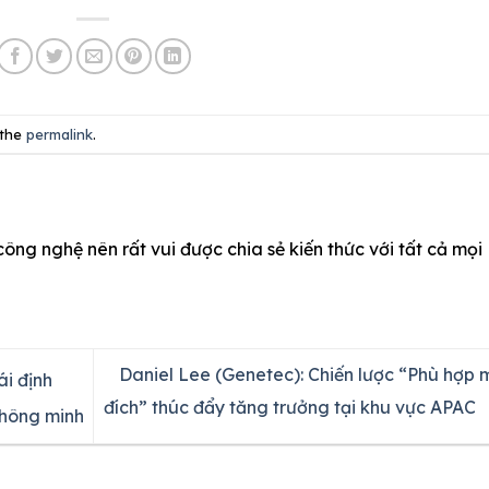
 the
permalink
.
công nghệ nên rất vui được chia sẻ kiến thức với tất cả mọi
Daniel Lee (Genetec): Chiến lược “Phù hợp 
ái định
đích” thúc đẩy tăng trưởng tại khu vực APAC
thông minh