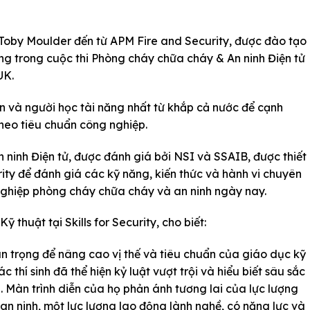
o Toby Moulder đến từ APM Fire and Security, được đào tạo
ng trong cuộc thi Phòng cháy chữa cháy & An ninh Điện tử
UK.
n và người học tài năng nhất từ khắp cả nước để cạnh
theo tiêu chuẩn công nghiệp.
ninh Điện tử, được đánh giá bởi NSI và SSAIB, được thiết
urity để đánh giá các kỹ năng, kiến thức và hành vi chuyên
nghiệp phòng cháy chữa cháy và an ninh ngày nay.
 thuật tại Skills for Security, cho biết:
n trọng để nâng cao vị thế và tiêu chuẩn của giáo dục kỹ
c thí sinh đã thể hiện kỷ luật vượt trội và hiểu biết sâu sắc
 Màn trình diễn của họ phản ánh tương lai của lực lượng
n ninh, một lực lượng lao động lành nghề, có năng lực và