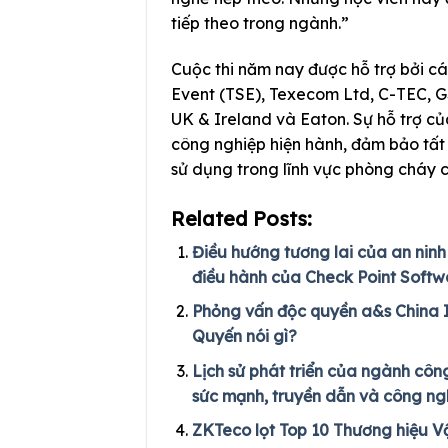
tiếp theo trong ngành.”
Cuộc thi năm nay được hỗ trợ bởi c
Event (TSE), Texecom Ltd, C-TEC, 
UK & Ireland và Eaton. Sự hỗ trợ củ
công nghiệp hiện hành, đảm bảo tất
sử dụng trong lĩnh vực phòng cháy 
Related Posts:
Điều hướng tương lai của an nin
điều hành của Check Point Softw
Phỏng vấn độc quyền a&s China 
Quyến nói gì?
Lịch sử phát triển của ngành côn
sức mạnh, truyền dẫn và công n
ZKTeco lọt Top 10 Thương hiệu V