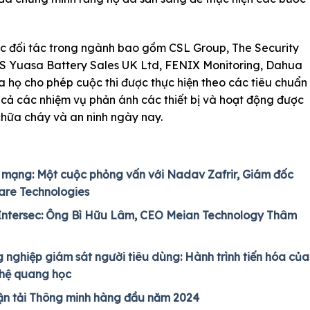
ác đối tác trong ngành bao gồm CSL Group, The Security
GS Yuasa Battery Sales UK Ltd, FENIX Monitoring, Dahua
a họ cho phép cuộc thi được thực hiện theo các tiêu chuẩn
 cả các nhiệm vụ phản ánh các thiết bị và hoạt động được
chữa cháy và an ninh ngày nay.
h mạng: Một cuộc phỏng vấn với Nadav Zafrir, Giám đốc
are Technologies
Intersec: Ông Bì Hữu Lâm, CEO Meian Technology Thâm
g nghiệp giám sát người tiêu dùng: Hành trình tiến hóa của
ghệ quang học
ận tải Thông minh hàng đầu năm 2024