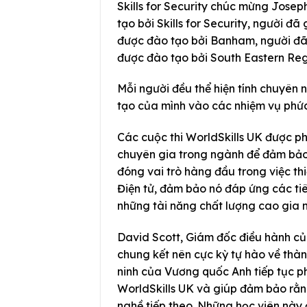
Skills for Security chúc mừng Josep
tạo bởi Skills for Security, người đã
được đào tạo bởi Banham, người đã đ
được đào tạo bởi South Eastern Reg
Mỗi người đều thể hiện tính chuyên 
tạo của mình vào các nhiệm vụ phức
Các cuộc thi WorldSkills UK được ph
chuyên gia trong ngành để đảm bảo ch
đóng vai trò hàng đầu trong việc th
Điện tử, đảm bảo nó đáp ứng các tiê
những tài năng chất lượng cao gia 
David Scott, Giám đốc điều hành của 
chung kết nên cực kỳ tự hào về thà
ninh của Vương quốc Anh tiếp tục phá
WorldSkills UK và giúp đảm bảo rằn
nghề tiếp theo. Những học viên này