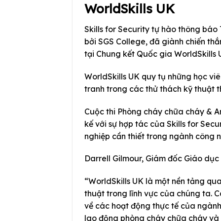
WorldSkills UK
Skills for Security tự hào thông bá
bởi SGS College, đã giành chiến thắ
tại Chung kết Quốc gia WorldSkills 
WorldSkills UK quy tụ những học viê
tranh trong các thử thách kỹ thuật 
Cuộc thi Phòng cháy chữa cháy & An 
kế với sự hợp tác của Skills for Sec
nghiệp cần thiết trong ngành công 
Darrell Gilmour, Giám đốc Giáo dục Kỹ
“WorldSkills UK là một nền tảng qua
thuật trong lĩnh vực của chúng ta. Cá
về các hoạt động thực tế của ngành.
lao động phòng cháy chữa cháy và a