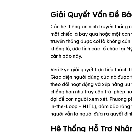
Giải Quyết Vấn Đề Báo
Các hệ thống an ninh truyền thống nổ
một chiếc lá bay qua hoặc một con 
truyền thống được coi là không cần 
khổng lồ, ước tính các tổ chức tại Mỹ
cảnh báo này.
VerifEye giải quyết trực tiếp thách
Giao diện người dùng của nó được t
theo dõi hoạt động và xếp hàng ưu tiê
chẳng hạn như truy cập trái phép 
đợi để con người xem xét. Phương p
in-the-Loop – HITL), đảm bảo rằng t
người vẫn là người đưa ra quyết địn
Hệ Thống Hỗ Trợ Nhân