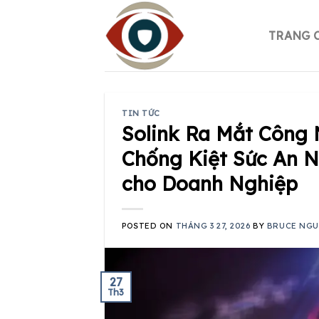
Skip
to
TRANG 
content
TIN TỨC
Solink Ra Mắt Công 
Chống Kiệt Sức An N
cho Doanh Nghiệp
POSTED ON
THÁNG 3 27, 2026
BY
BRUCE NG
27
Th3