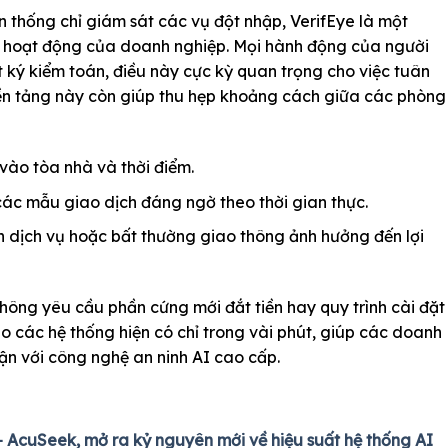
n thống chỉ giám sát các vụ đột nhập, VerifEye là một
i hoạt động của doanh nghiệp. Mọi hành động của người
t ký kiểm toán, điều này cực kỳ quan trọng cho việc tuân
ền tảng này còn giúp thu hẹp khoảng cách giữa các phòng
 vào tòa nhà và thời điểm.
ác mẫu giao dịch đáng ngờ theo thời gian thực.
 dịch vụ hoặc bất thường giao thông ảnh hưởng đến lợi
không yêu cầu phần cứng mới đắt tiền hay quy trình cài đặt
ào các hệ thống hiện có chỉ trong vài phút, giúp các doanh
ận với công nghệ an ninh AI cao cấp.
 + AcuSeek, mở ra kỷ nguyên mới về hiệu suất hệ thống AI