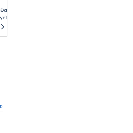
 Đa
yết
ập