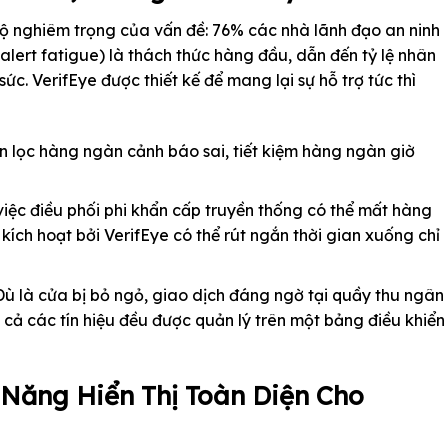
ộ nghiêm trọng của vấn đề: 76% các nhà lãnh đạo an ninh
alert fatigue) là thách thức hàng đầu, dẫn đến tỷ lệ nhân
 sức. VerifEye được thiết kế để mang lại sự hỗ trợ tức thì
ền lọc hàng ngàn cảnh báo sai, tiết kiệm hàng ngàn giờ
việc điều phối phi khẩn cấp truyền thống có thể mất hàng
kích hoạt bởi VerifEye có thể rút ngắn thời gian xuống chỉ
ù là cửa bị bỏ ngỏ, giao dịch đáng ngờ tại quầy thu ngân
 cả các tín hiệu đều được quản lý trên một bảng điều khiển
 Năng Hiển Thị Toàn Diện Cho