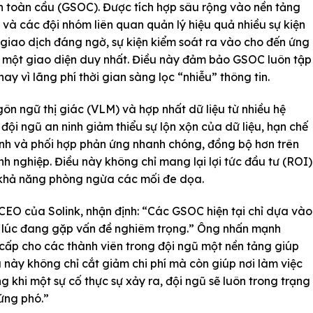
h toàn cầu (GSOC). Được tích hợp sâu rộng vào nền tảng
và các đội nhóm liên quan quản lý hiệu quả nhiều sự kiện
giao dịch đáng ngờ, sự kiện kiểm soát ra vào cho đến ứng
từ một giao diện duy nhất. Điều này đảm bảo GSOC luôn tập
ay vì lãng phí thời gian sàng lọc “nhiễu” thông tin.
n ngữ thị giác (VLM) và hợp nhất dữ liệu từ nhiều hệ
đội ngũ an ninh giảm thiểu sự lộn xộn của dữ liệu, hạn chế
ành và phối hợp phản ứng nhanh chóng, đồng bộ hơn trên
 nghiệp. Điều này không chỉ mang lại lợi tức đầu tư (ROI)
khả năng phòng ngừa các mối đe dọa.
EO của Solink, nhận định: “Các GSOC hiện tại chỉ dựa vào
g lúc đang gặp vấn đề nghiêm trọng.” Ông nhấn mạnh
 cấp cho các thành viên trong đội ngũ một nền tảng giúp
u này không chỉ cắt giảm chi phí mà còn giúp nơi làm việc
khi một sự cố thực sự xảy ra, đội ngũ sẽ luôn trong trạng
 ứng phó.”