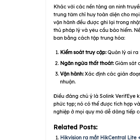
Khác với các nền tảng an ninh truyề
trung tâm chỉ huy toàn diện cho mọ
vận hành đều được ghi lại trong nhậ
thủ pháp lý và yêu cầu bảo hiểm. N
ban bằng cách tập trung hóa:
Kiểm soát truy cập:
Quản lý ai ra
Ngăn ngừa thất thoát:
Giám sát c
Vận hành:
Xác định các gián đoạn
nhuận.
Điều đáng chú ý là Solink VerifEye 
phức tạp; nó có thể được tích hợp v
nghiệp ở mọi quy mô dễ dàng tiếp c
Related Posts:
Hikvision ra mắt HikCentral Lite