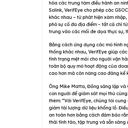
hóa các trung tâm điều hành an nin
Solink, VerifEye cho phép các GSOC 
khác nhau – từ phát hiện xâm nhập, 
phó sự cố đa địa điểm – tất cả chỉ 
trung vào các mối đe dọa thực sự, th
Bằng cách ứng dụng các mô hình ngô
thống khác nhau, VerifEye giúp các 
tình trạng mệt mỏi cho người vận h
toàn bộ quy mô hoạt động của doanh
cao hơn mà còn nâng cao đáng kể 
Ông Mike Matta, Đồng sáng lập và C
con người để giám sát mọi thứ cùn
thêm: “Với VerifEye, chúng tôi cung
giảm tải lượng dữ liệu khổng lồ. Điề
an toàn hơn bằng cách đảm bảo rằng 
thái tỉnh táo, tập trung và sẵn sàng