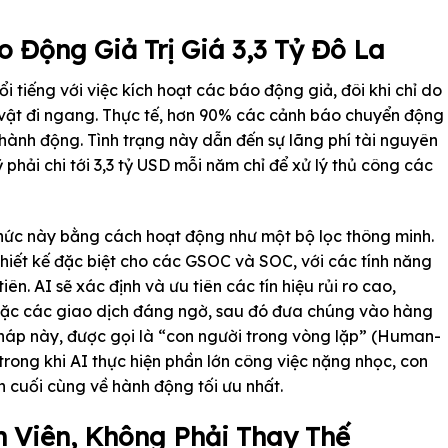
 Động Giả Trị Giá 3,3 Tỷ Đô La
i tiếng với việc kích hoạt các báo động giả, đôi khi chỉ do
vật đi ngang. Thực tế, hơn 90% các cảnh báo chuyển động
hành động. Tình trạng này dẫn đến sự lãng phí tài nguyên
 phải chi tới 3,3 tỷ USD mỗi năm chỉ để xử lý thủ công các
 thức này bằng cách hoạt động như một bộ lọc thông minh.
hiết kế đặc biệt cho các GSOC và SOC, với các tính năng
n. AI sẽ xác định và ưu tiên các tín hiệu rủi ro cao,
hoặc các giao dịch đáng ngờ, sau đó đưa chúng vào hàng
háp này, được gọi là “con người trong vòng lặp” (Human-
rong khi AI thực hiện phần lớn công việc nặng nhọc, con
h cuối cùng về hành động tối ưu nhất.
 Viên, Không Phải Thay Thế